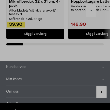
Mikrofiberduk 32 x 31 cm, 4-
Noppborttagare batter
pack
Vårda kläder och andra tex
ta bort noppor och ludd.
-
Aftonbladets "självklara favorit” i
Noppborttagaren fräs...
test av d...
Utförande:
Grå/beige
39,90
149,90
Lägg i varukorg
Lägg i varukorg
Sidfot
Kundservice
Mitt konto
Product
Om oss
+
quantity
Aktuellt