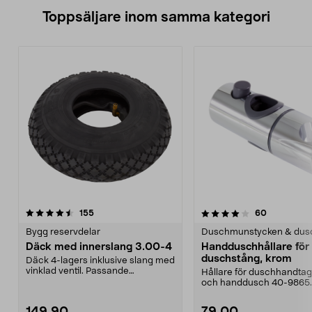
Toppsäljare inom samma kategori
4.0 av 5 stjärnor
recensioner
4.0 av 5 stjärnor
recensione
155
60
Bygg reservdelar
Duschmunstycken & dus
Däck med innerslang 3.00-4
Handduschhållare fö
duschstång, krom
Däck 4-lagers inklusive slang med
vinklad ventil. Passande
Hållare för duschhandtag t
luftgummihjul i dimen...
och handdusch 40-9865.
22 mm stång och ...