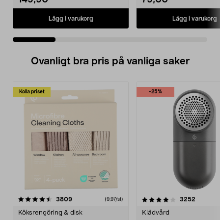
149,90
79,00
Lägg i varukorg
Lägg i varukorg
Ovanligt bra pris på vanliga saker
Kolla priset
-25%
4.0av 5 stjärnor
recensioner
4.5av 5 stjärnor
recensio
3809
3252
(9,97/st)
Köksrengöring & disk
Klädvård