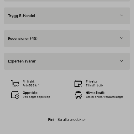
Trygg E-Handel
Recensioner
(45)
Experten svarar
Fri frakt
Fri retur
Från 599 kr*
Till valfri butik
Öppet köp
Hämta i butik
365 dagar öppet köp
Beställ online, från butikslager
Fini
-
Se alla produkter