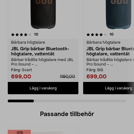
4.0 av 5 stjärnor
recensioner
5.0 av 5 stjärnor
recensioner
10
10
Bärbara högtalare
Bärbara högtalare
JBL Grip bärbar Bluetooth-
JBL Grip bärbar Bluet
högtalare, vattentät
högtalare, vattentät
Bärbar trådlös högtalare med JBL
Bärbar trådlös högtalare
Pro Sound – ...
Pro Sound – ...
Färg:
Svart
Färg:
Blå
699,00
699,00
1190,00
Lägg i varukorg
Lägg i varukorg
Passande tillbehör
-31%