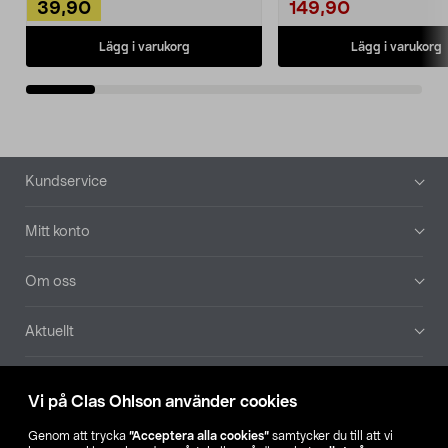
39,90
149,90
Lägg i varukorg
Lägg i varukorg
Sidfot
Kundservice
Mitt konto
Om oss
Aktuellt
Våra bolag
Vi på Clas Ohlson använder cookies
Hitta butik
Genom att trycka
”Acceptera alla cookies”
samtycker du till att vi