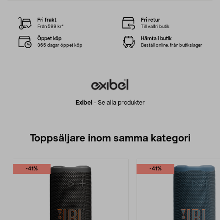
Fri frakt
Fri retur
Från 599 kr*
Till valfri butik
Öppet köp
Hämta i butik
365 dagar öppet köp
Beställ online, från butikslager
Exibel
-
Se alla produkter
Toppsäljare inom samma kategori
-41%
-41%