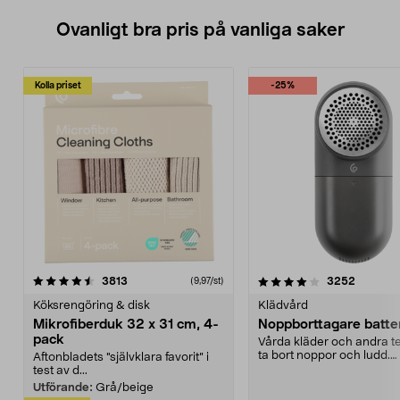
Ovanligt bra pris på vanliga saker
Kolla priset
-25%
4.0av 5 stjärnor
recensioner
4.5av 5 stjärnor
recensio
3813
3252
(9,97/st)
Köksrengöring & disk
Klädvård
Mikrofiberduk 32 x 31 cm, 4-
Noppborttagare batter
pack
Vårda kläder och andra tex
ta bort noppor och ludd.
Aftonbladets "självklara favorit” i
Noppborttagaren fräs...
test av d...
Utförande:
Grå/beige