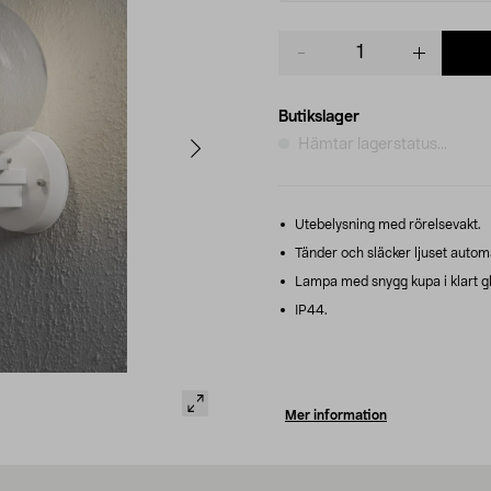
Product
quantity
Butikslager
Hämtar lagerstatus...
Utebelysning med rörelsevakt.
Tänder och släcker ljuset automa
Lampa med snygg kupa i klart gl
IP44.
Mer information