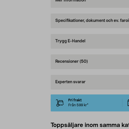
Mer information
Specifikationer, dokument och ev. faro
Trygg E-Handel
Recensioner
(50)
Experten svarar
Fri frakt
Från 599 kr*
Toppsäljare inom samma ka