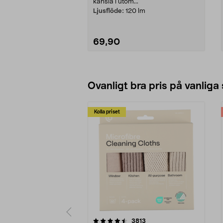
känsla i utom...
Ljusflöde:
120 lm
69,90
Lägg i varukorg
Ovanligt bra pris på vanliga
Kolla priset
5av 5 stjärnor
4.0av 5 stjärnor
recensioner
3813