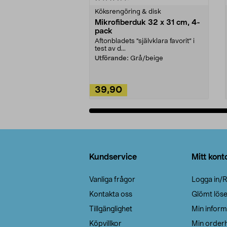
Köksrengöring & disk
Mikrofiberduk 32 x 31 cm, 4-
pack
Aftonbladets "självklara favorit” i
test av d...
Utförande:
Grå/beige
39,90
Lägg i varukorg
Sidfot
Kundservice
Mitt kont
Vanliga frågor
Logga in/R
Kontakta oss
Glömt lös
Tillgänglighet
Min inform
Köpvillkor
Min orderh