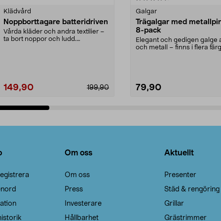
Klädvård
Galgar
Noppborttagare batteridriven
Trägalgar med metallpi
8-pack
Vårda kläder och andra textilier –
ta bort noppor och ludd.
Elegant och gedigen galge a
Noppborttagaren fräs...
och metall – finns i flera färg
Galge med sv...
149,90
79,90
199,90
Lägg i varukorg
Lägg i varukorg
o
Om oss
Aktuellt
egistrera
Om oss
Presenter
enord
Press
Städ & rengöring
ation
Investerare
Grillar
istorik
Hållbarhet
Grästrimmer