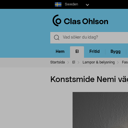
Select
Sweden
market
Hem
El
Fritid
Bygg
Startsida
El
Lampor & belysning
Fas
Konstsmide Nemi vä