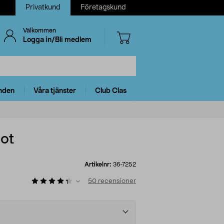
Privatkund
Företagskund
Välkommen
Logga in/Bli medlem
nden
Våra tjänster
Club Clas
ot
Artikelnr:
36-7252
50
recensioner