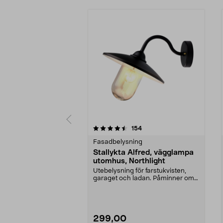
5 av 5 stjärnor
4.5 av 5 stjärnor
recensioner
154
Fasadbelysning
Stallykta Alfred, vägglampa
utomhus, Northlight
Utebelysning för farstukvisten,
garaget och ladan. Påminner om
den klassiska sta...
299,00