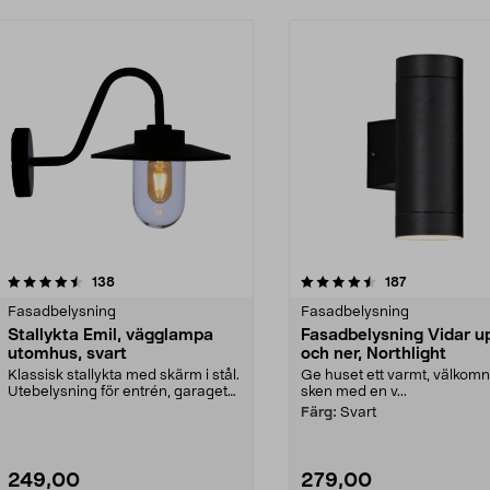
4.5 av 5 stjärnor
recensioner
4.5 av 5 stjärnor
recensioner
138
187
Fasadbelysning
Fasadbelysning
Stallykta Emil, vägglampa
Fasadbelysning Vidar u
utomhus, svart
och ner, Northlight
Klassisk stallykta med skärm i stål.
Ge huset ett varmt, välkom
Utebelysning för entrén, garaget
sken med en v...
eller lada...
Färg:
Svart
249,00
279,00