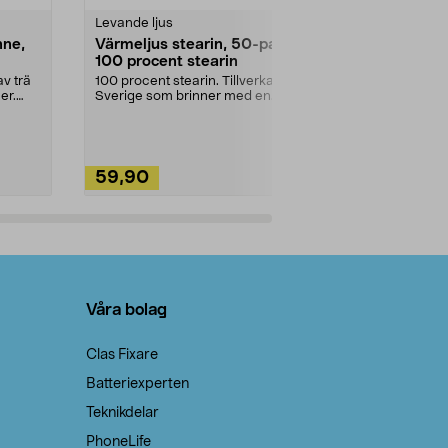
Levande ljus
Rengöringsm
nne,
Värmeljus stearin, 50-pack,
Bikarbonat
100 procent stearin
Ett allsidigt 
städning och 
v trä
100 procent stearin. Tillverkade i
ute. Städa med
er.
Sverige som brinner med en
vacker och sotfri ...
59,90
49,90
Lägg i varukorg
Lägg
Våra bolag
Clas Fixare
Batteriexperten
Teknikdelar
PhoneLife