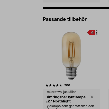
Passande tillbehör
5av 5 stjärnor
4.5av 5 stjärnor
recensioner
286
Dekorativa ljuskällor
Dimringsbar lyktlampa LED
E27 Northlight
Lyktlampa som ger rätt sken och