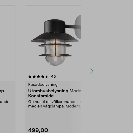
4.5 av 5 stjärnor
recensioner
4.5
45
1
Fasadbelysning
Fasadbelysni
pp
Utomhusbelysning Modena
Fasadbelys
Konstsmide
downlight ,
nande
Ge huset ett välkomnande sken
Ge huset ett
med en vägglampa. Modern
sken med en v.
design i lackerat stål. P...
Färg:
Svart
499,00
199,90