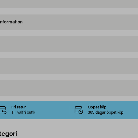
information
Fri retur
Öppet köp
Till valfri butik
365 dagar öppet köp
tegori