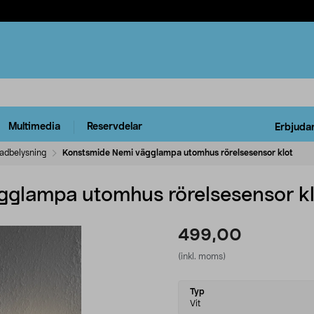
Multimedia
Reservdelar
Erbjuda
adbelysning
Konstsmide Nemi vägglampa utomhus rörelsesensor klot
gglampa utomhus rörelsesensor kl
499,00
(inkl. moms)
Select
Typ
variant
Vit