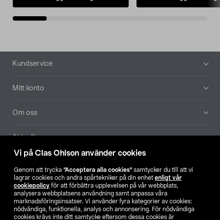
Sidfot
Kundservice
Mitt konto
Om oss
Aktuellt
Vi på Clas Ohlson använder cookies
Våra bolag
Genom att trycka
”Acceptera alla cookies”
samtycker du till att vi
lagrar cookies och andra spårtekniker på din enhet
enligt vår
Hitta butik
cookiepolicy
för att förbättra upplevelsen på vår webbplats,
analysera webbplatsens användning samt anpassa våra
marknadsföringsinsatser. Vi använder fyra kategorier av cookies:
nödvändiga, funktionella, analys och annonsering. För nödvändiga
SE
NO
FI
cookies krävs inte ditt samtycke eftersom dessa cookies är