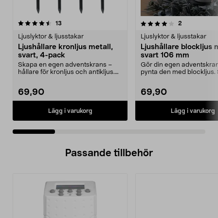
4.0 av 5 stjärnor
recensioner
4.5 av 5 stjärnor
recensioner
13
2
Ljuslyktor & ljusstakar
Ljuslyktor & ljusstakar
Ljushållare kronljus metall,
Ljushållare blockljus 
svart, 4-pack
svart 106 mm
Skapa en egen adventskrans –
Gör din egen adventskra
hållare för kronljus och antikljus.
pynta den med blockljus. 
Ljushållare kro...
ljushållare för bl...
69,90
69,90
Lägg i varukorg
Lägg i varukorg
Passande tillbehör