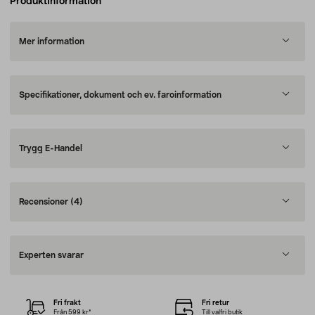
Produktinformation
Mer information
Specifikationer, dokument och ev. faroinformation
Trygg E-Handel
Recensioner
(4)
Experten svarar
Fri frakt
Fri retur
Från 599 kr*
Till valfri butik