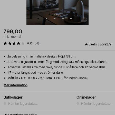
799,00
(inkl. moms)
4.0
(
4
)
Artikelnr:
36-9272
Julbelysning i minimalistisk design. Höjd: 59 cm.
4-armad elljusstake i matt färg med avtagbara mässingsdekorationer.
Adventsljusstake i trä med raka, runda ljushållare och ett varmt sken.
1,7 meter lång sladd med strömbrytare.
Mått (B x D x H): 29 x 7 x 59 cm. IP20 – för inomhusbruk.
Mer information
Butikslager
Onlinelager
Hämtar lagerstatus...
Hämtar lagerstatus...