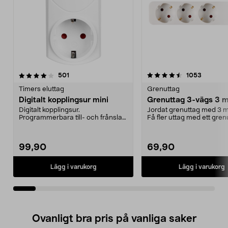
4.5av 5 stjärnor
recensioner
4.5av 5 stjärnor
recensio
501
1053
Timers eluttag
Grenuttag
Digitalt kopplingsur mini
Grenuttag 3-vägs 3 m
Digitalt kopplingsur.
Jordat grenuttag med 3 m
Programmerbara till- och frånslag.
Få fler uttag med ett gren
Litet format, lätt att ...
Snedställda utt...
99,90
69,90
Lägg i varukorg
Lägg i varukorg
Ovanligt bra pris på vanliga saker