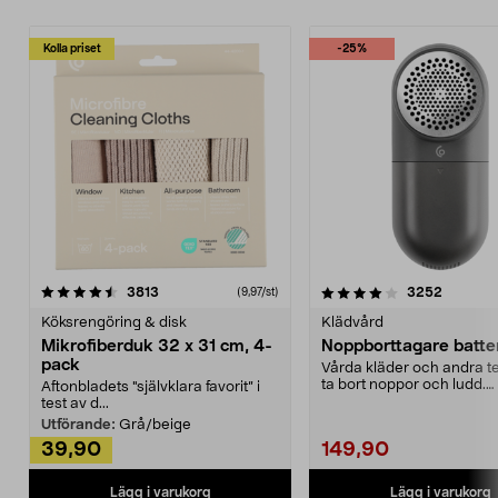
Kolla priset
-25%
4.0av 5 stjärnor
recensioner
4.5av 5 stjärnor
recensio
3813
3252
(9,97/st)
Köksrengöring & disk
Klädvård
Mikrofiberduk 32 x 31 cm, 4-
Noppborttagare batter
pack
Vårda kläder och andra tex
ta bort noppor och ludd.
Aftonbladets "självklara favorit” i
Noppborttagaren fräs...
test av d...
Utförande:
Grå/beige
39,90
149,90
Lägg i varukorg
Lägg i varukorg