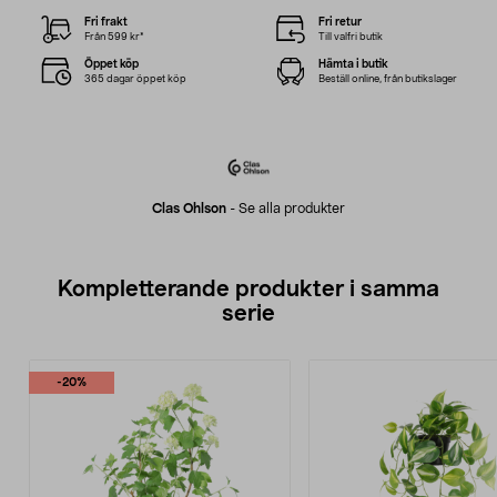
Fri frakt
Fri retur
Från 599 kr*
Till valfri butik
Öppet köp
Hämta i butik
365 dagar öppet köp
Beställ online, från butikslager
Clas Ohlson
-
Se alla produkter
Kompletterande produkter i samma
serie
-20%