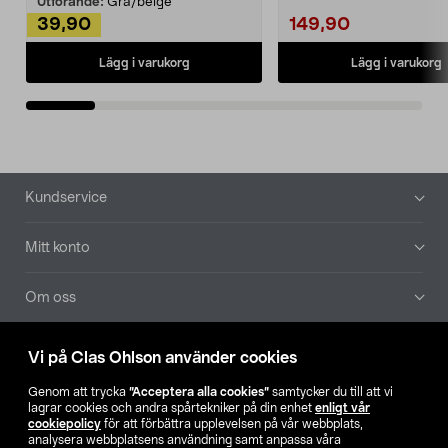
Utförande:
Grå/beige
39,90
149,90
Lägg i varukorg
Lägg i varukorg
Sidfot
Kundservice
Mitt konto
Om oss
Aktuellt
Vi på Clas Ohlson använder cookies
Genom att trycka
”Acceptera alla cookies”
samtycker du till att vi
Våra bolag
lagrar cookies och andra spårtekniker på din enhet
enligt vår
cookiepolicy
för att förbättra upplevelsen på vår webbplats,
analysera webbplatsens användning samt anpassa våra
Hitta butik