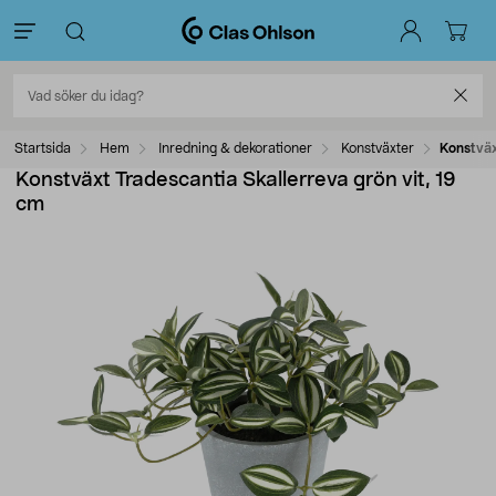
Startsida
Hem
Inredning & dekorationer
Konstväxter
Konstväx
Konstväxt Tradescantia Skallerreva grön vit, 19
cm