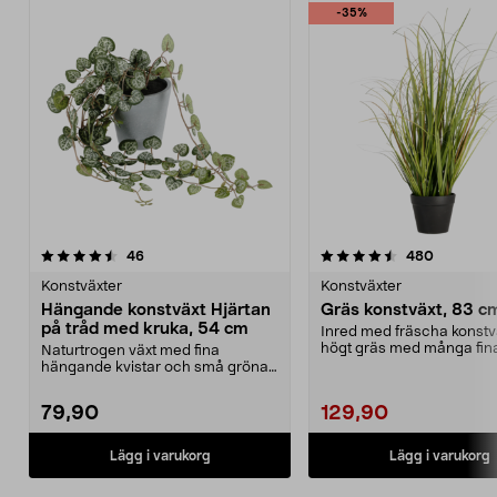
-35%
4.5 av 5 stjärnor
recensioner
4.5 av 5 stjärnor
recension
46
480
Konstväxter
Konstväxter
Hängande konstväxt Hjärtan
Gräs konstväxt, 83 c
på tråd med kruka, 54 cm
Inred med fräscha konstv
högt gräs med många fina
Naturtrogen växt med fina
För dig som vill...
hängande kvistar och små gröna
blad – perfekt i en amp...
79,90
129,90
Lägg i varukorg
Lägg i varukorg