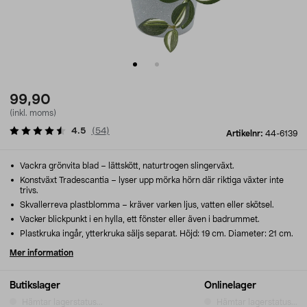
99,90
(inkl. moms)
4.5
(
54
)
Artikelnr:
44-6139
Vackra grönvita blad – lättskött, naturtrogen slingerväxt.
Konstväxt Tradescantia – lyser upp mörka hörn där riktiga växter inte
trivs.
Skvallerreva plastblomma – kräver varken ljus, vatten eller skötsel.
Vacker blickpunkt i en hylla, ett fönster eller även i badrummet.
Plastkruka ingår, ytterkruka säljs separat. Höjd: 19 cm. Diameter: 21 cm.
Mer information
Butikslager
Onlinelager
Hämtar lagerstatus...
Hämtar lagerstatus...