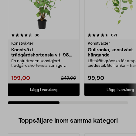
4.5av 5 stjärnor
recensioner
4.5av 5 stjärnor
recensione
38
671
Konstväxter
Konstväxter
Konstväxt
Gullranka, konstväxt
trädgårdshortensia vit, 98
hängande
cm
En naturtrogen konstgjord
Lättskött grönska för ampe
trädgårdshortensia som ger
piedestal. Gullranka – h
uteplatsen liv. Klassisk ko...
grön konstväxt...
199,00
99,90
249,00
Lägg i varukorg
Lägg i varukorg
Toppsäljare inom samma kategori