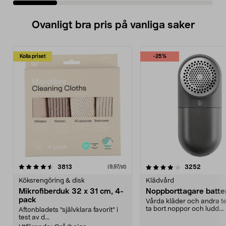
Ovanligt bra pris på vanliga saker
Kolla priset
-25%
4.0av 5 stjärnor
recensioner
4.5av 5 stjärnor
recensio
3813
3252
(9,97/st)
Köksrengöring & disk
Klädvård
Mikrofiberduk 32 x 31 cm, 4-
Noppborttagare batter
pack
Vårda kläder och andra tex
ta bort noppor och ludd.
Aftonbladets "självklara favorit” i
Noppborttagaren fräs...
test av d...