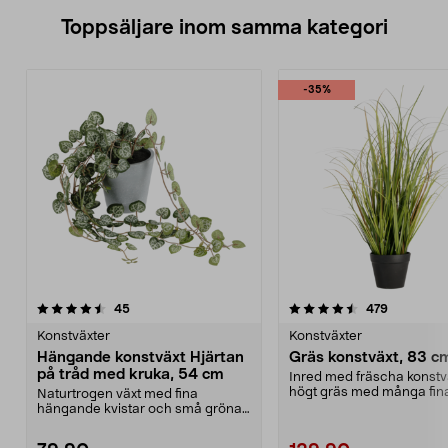
Toppsäljare inom samma kategori
-35%
4.5 av 5 stjärnor
recensioner
4.5 av 5 stjärnor
recension
45
479
Konstväxter
Konstväxter
Hängande konstväxt Hjärtan
Gräs konstväxt, 83 c
på tråd med kruka, 54 cm
Inred med fräscha konstv
högt gräs med många fina
Naturtrogen växt med fina
För dig som vill...
hängande kvistar och små gröna
blad – perfekt i en amp...