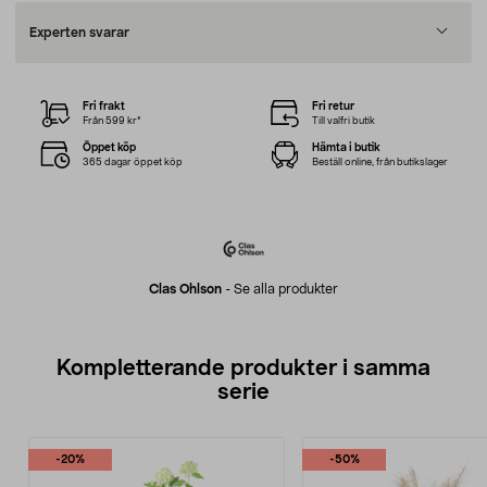
Experten svarar
Fri frakt
Fri retur
Från 599 kr*
Till valfri butik
Öppet köp
Hämta i butik
365 dagar öppet köp
Beställ online, från butikslager
Clas Ohlson
-
Se alla produkter
Kompletterande produkter i samma
serie
-20%
-50%