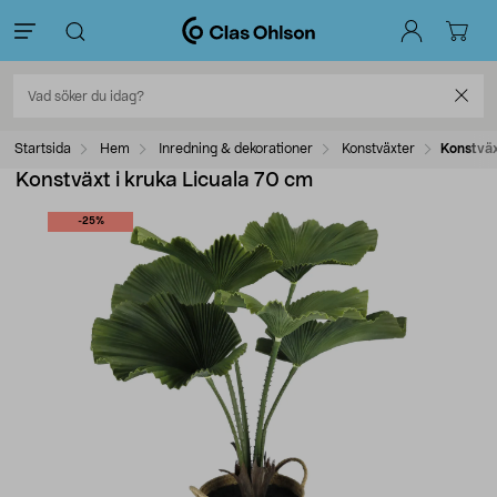
Startsida
Hem
Inredning & dekorationer
Konstväxter
Konstväx
Konstväxt i kruka Licuala 70 cm
-25%