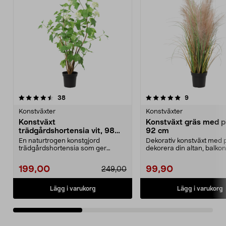
5.0av 5 stjärnor
recensioner
4.5av 5 stjärnor
recensioner
38
9
Konstväxter
Konstväxter
Konstväxt
Konstväxt gräs med p
trädgårdshortensia vit, 98
92 cm
cm
En naturtrogen konstgjord
Dekorativ konstväxt med 
trädgårdshortensia som ger
dekorera din altan, balkon
uteplatsen liv. Klassisk ko...
uteplats. Nat...
199,00
99,90
249,00
Lägg i varukorg
Lägg i varukorg