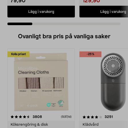
79,90
129,90
Lägg i varukorg
Lägg i varukorg
Ovanligt bra pris på vanliga saker
Kolla priset
-25%
4.0av 5 stjärnor
recensioner
4.5av 5 stjärnor
recensio
3808
3251
(9,97/st)
Köksrengöring & disk
Klädvård