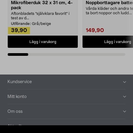
Mikrofiberduk 32 x 31 cm, 4-
Noppborttagare batter
pack
Vårda kläder och andra tex
ta bort noppor och ludd.
Aftonbladets "självklara favorit” i
Noppborttagaren fräs...
test av d...
Utförande:
Grå/beige
39,90
149,90
Lägg i varukorg
Lägg i varukorg
Sidfot
Kundservice
Mitt konto
Om oss
Aktuellt