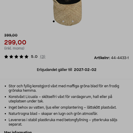
399,00
299,00
(inkl. moms)
5.0
(
3
)
Artikelnr:
44-4433-1
Erbjudandet gäller till
2027-02-02
Stor och fyllig konstgjord växt med maffiga gröna blad för en frodig
grönska hemma.
Konstväxt Licuala – skötselfri växt för vardagsrum, hall eller på
uteplatsen under tak.
Inget behov av vatten, ljus eller omplantering – lättskött plastväxt.
Naturtrogna blad – skapar en lugn och grön atmosfär.
Levereras i stabil plastkruka med betongfyllning – ytterkruka säljs
separat.
Mer information