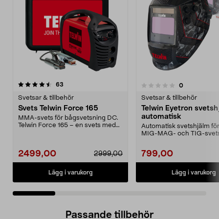
recensioner
4.5 av 5 stjärnor
63
recensioner
0
0.0 av 5 stjärnor
Svetsar & tillbehör
Svetsar & tillbehör
Svets Telwin Force 165
Telwin Eyetron svetsh
automatisk
MMA-svets för bågsvetsning DC.
Telwin Force 165 – en svets med
Automatisk svetshjälm fö
inverterteknik. H...
MIG-MAG- och TIG-svets
Telwin svetshjälm me...
2499,00
799,00
2999,00
Lägg i varukorg
Lägg i varukorg
Passande tillbehör