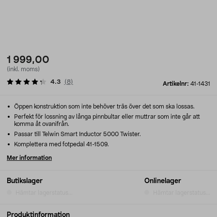
1 999,00
(inkl. moms)
4.3
(
8
)
Artikelnr:
41-1431
Öppen konstruktion som inte behöver träs över det som ska lossas.
Perfekt för lossning av långa pinnbultar eller muttrar som inte går att
komma åt ovanifrån.
Passar till Telwin Smart Inductor 5000 Twister.
Komplettera med fotpedal 41-1509.
Mer information
Butikslager
Onlinelager
Hämtar lagerstatus...
Hämtar lagerstatus...
Produktinformation