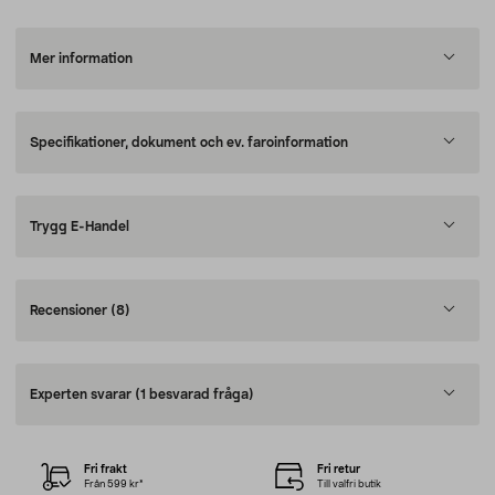
Mer information
Specifikationer, dokument och ev. faroinformation
Trygg E-Handel
Recensioner
(8)
Experten svarar
(1 besvarad fråga)
Fri frakt
Fri retur
Från 599 kr*
Till valfri butik