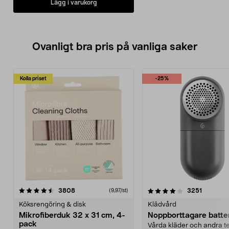
Lägg i varukorg
Ovanligt bra pris på vanliga saker
Kolla priset
-25%
4.0av 5 stjärnor
recensioner
4.5av 5 stjärnor
recensio
3808
3251
(9,97/st)
Köksrengöring & disk
Klädvård
Mikrofiberduk 32 x 31 cm, 4-
Noppborttagare batter
pack
Vårda kläder och andra tex