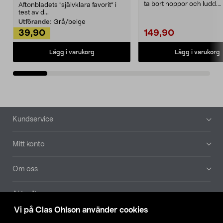
ta bort noppor och ludd.
Aftonbladets "självklara favorit” i
Noppborttagaren fräs...
test av d...
Utförande:
Grå/beige
39,90
149,90
Lägg i varukorg
Lägg i varukorg
Sidfot
Kundservice
Mitt konto
Om oss
Aktuellt
Vi på Clas Ohlson använder cookies
Våra bolag