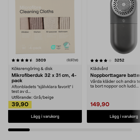
4.0av 5 stjärnor
recensioner
4.5av 5 stjärnor
recensio
3809
3252
(9,97/st)
Köksrengöring & disk
Klädvård
Mikrofiberduk 32 x 31 cm, 4-
Noppborttagare batter
pack
Vårda kläder och andra tex
ta bort noppor och ludd.
Aftonbladets "självklara favorit” i
Noppborttagaren fräs...
test av d...
Utförande:
Grå/beige
39,90
149,90
Lägg i varukorg
Lägg i varukorg