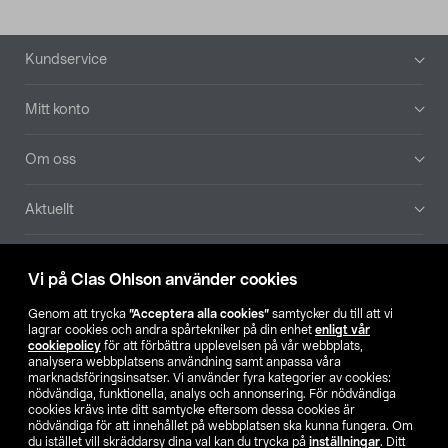
Sidfot
Kundservice
Mitt konto
Om oss
Aktuellt
Våra bolag
Vi på Clas Ohlson använder cookies
Hitta butik
Genom att trycka
”Acceptera alla cookies”
samtycker du till att vi
lagrar cookies och andra spårtekniker på din enhet
enligt vår
cookiepolicy
för att förbättra upplevelsen på vår webbplats,
SE
NO
FI
analysera webbplatsens användning samt anpassa våra
marknadsföringsinsatser. Vi använder fyra kategorier av cookies:
nödvändiga, funktionella, analys och annonsering. För nödvändiga
cookies krävs inte ditt samtycke eftersom dessa cookies är
nödvändiga för att innehållet på webbplatsen ska kunna fungera. Om
du istället vill skräddarsy dina val kan du trycka på
inställningar
. Ditt