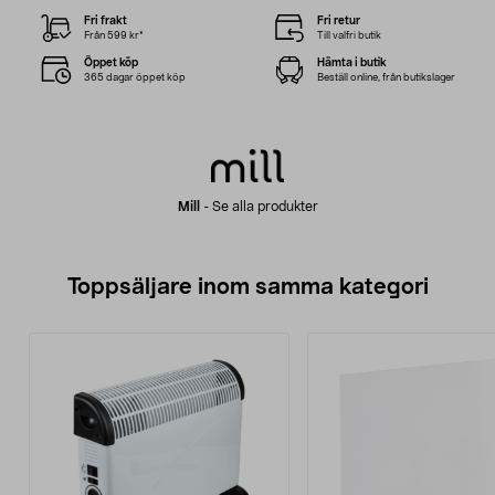
Fri frakt
Fri retur
Från 599 kr*
Till valfri butik
Öppet köp
Hämta i butik
365 dagar öppet köp
Beställ online, från butikslager
Mill
-
Se alla produkter
Toppsäljare inom samma kategori