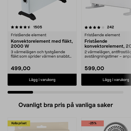
4.0 av 5 stjärnor
recensioner
4.5 av 5 stjärnor
recension
1505
242
Fristående element
Fristående element
Konvektorelement med fläkt,
Fristående
2000 W
konvektorelement, 2
vit
3 värmelägen och tystgående
2 värmelägen, antifrostlä
fläkt som sprider värmen snabbt
avstängningstimer – anp
och effektivt. Frist...
värmen efter behov. ...
499,00
599,00
Lägg i varukorg
Lägg i varukorg
Ovanligt bra pris på vanliga saker
Kolla priset
-25%