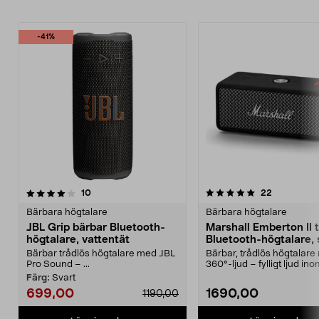
-41%
5.0 av 5 stjärnor
recensioner
4.0 av 5 stjärnor
recensione
10
22
Bärbara högtalare
Bärbara högtalare
JBL Grip bärbar Bluetooth-
Marshall Emberton II 
högtalare, vattentät
Bluetooth-högtalare, 
Bärbar trådlös högtalare med JBL
Bärbar, trådlös högtalar
Pro Sound – ...
360°-ljud – fylligt ljud in
och utomhus. Mars...
Färg:
Svart
699,00
1690,00
1190,00