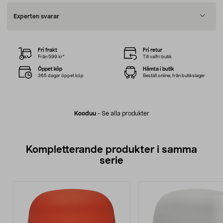
Experten svarar
Fri frakt
Fri retur
Från 599 kr*
Till valfri butik
Öppet köp
Hämta i butik
365 dagar öppet köp
Beställ online, från butikslager
Kooduu
-
Se alla produkter
Kompletterande produkter i samma
serie