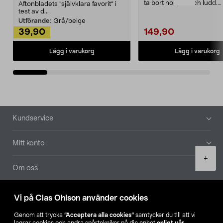
ta bort noppor och ludd.
Aftonbladets "självklara favorit” i
Noppborttagaren fräs...
test av d...
Utförande:
Grå/beige
39,90
149,90
Lägg i varukorg
Lägg i varukorg
Sidfot
Kundservice
Mitt konto
Product
+
quantity
Om oss
Aktuellt
Vi på Clas Ohlson använder cookies
Genom att trycka
”Acceptera alla cookies”
samtycker du till att vi
Våra bolag