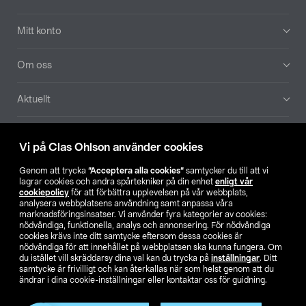
Mitt konto
Om oss
Aktuellt
Våra bolag
Vi på Clas Ohlson använder cookies
Hitta butik
Genom att trycka
”Acceptera alla cookies”
samtycker du till att vi
lagrar cookies och andra spårtekniker på din enhet
enligt vår
cookiepolicy
för att förbättra upplevelsen på vår webbplats,
SE
NO
FI
analysera webbplatsens användning samt anpassa våra
marknadsföringsinsatser. Vi använder fyra kategorier av cookies:
nödvändiga, funktionella, analys och annonsering. För nödvändiga
cookies krävs inte ditt samtycke eftersom dessa cookies är
nödvändiga för att innehållet på webbplatsen ska kunna fungera. Om
du istället vill skräddarsy dina val kan du trycka på
inställningar
. Ditt
samtycke är frivilligt och kan återkallas när som helst genom att du
ändrar i dina cookie-inställningar eller kontaktar oss för guidning.
Köpvillkor
Privacy statement
Klubbvillkor
För företag
Ändra till priser exklusive moms