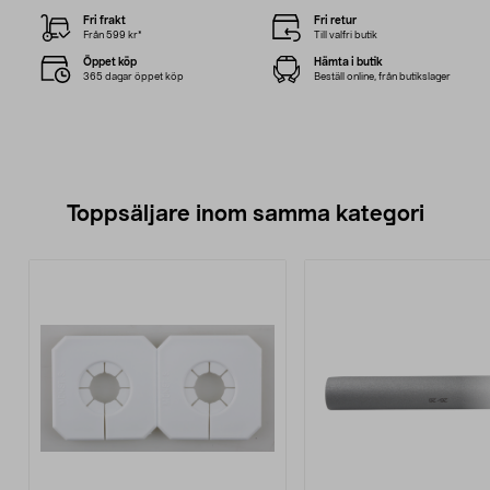
Fri frakt
Fri retur
Från 599 kr*
Till valfri butik
Öppet köp
Hämta i butik
365 dagar öppet köp
Beställ online, från butikslager
Toppsäljare inom samma kategori