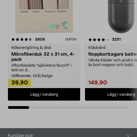
4.0av 5 stjärnor
recensioner
4.5av 5 stjärnor
recensio
3808
3251
(9,97/st)
Köksrengöring & disk
Klädvård
Mikrofiberduk 32 x 31 cm, 4-
Noppborttagare batter
pack
Vårda kläder och andra tex
ta bort noppor och ludd.
Aftonbladets "självklara favorit” i
Noppborttagaren fräs...
test av d...
Utförande:
Grå/beige
39,90
149,90
Lägg i varukorg
Lägg i varukorg
Sidfot
Kundservice