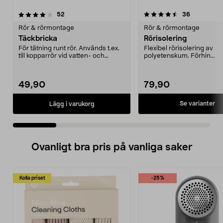
4.5 av 5 stjärnor
recensioner
4.0 av 5 stjärnor
recensione
52
36
Rör & rörmontage
Rör & rörmontage
Täckbricka
Rörisolering
För tätning runt rör. Används t.ex.
Flexibel rörisolering av
till kopparrör vid vatten- och
polyetenskum. Förhin...
värmeinstalla...
49,90
79,90
Se varianter
Lägg i varukorg
Ovanligt bra pris på vanliga saker
Kolla priset
-25%