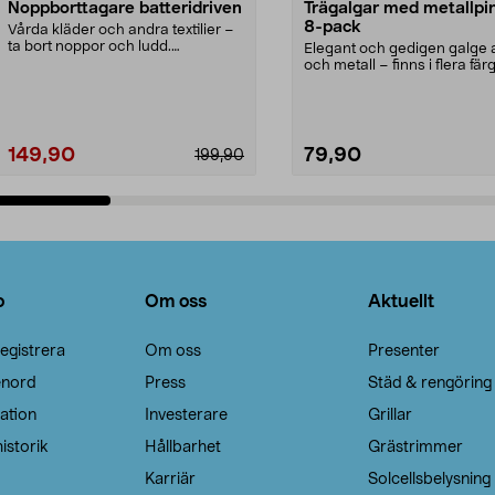
Noppborttagare batteridriven
Trägalgar med metallpi
8-pack
Vårda kläder och andra textilier –
ta bort noppor och ludd.
Elegant och gedigen galge a
Noppborttagaren fräs...
och metall – finns i flera färg
Galge med sv...
149,90
79,90
199,90
Lägg i varukorg
Lägg i varukorg
o
Om oss
Aktuellt
egistrera
Om oss
Presenter
enord
Press
Städ & rengöring
ation
Investerare
Grillar
istorik
Hållbarhet
Grästrimmer
Karriär
Solcellsbelysning