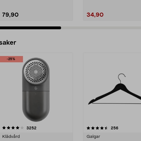
79,90
34,90
 saker
-25%
4.5av 5 stjärnor
recensioner
4.0av 5 stjärnor
recensioner
3252
256
Klädvård
Galgar