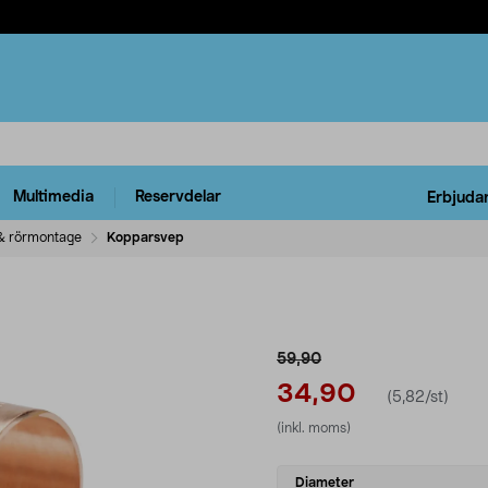
Multimedia
Reservdelar
Erbjuda
& rörmontage
Kopparsvep
59,90
34,90
(5,82/st)
(inkl. moms)
Select
Diameter