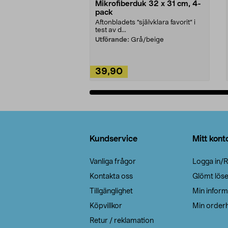
Mikrofiberduk 32 x 31 cm, 4-
pack
Aftonbladets "självklara favorit” i
test av d...
Utförande:
Grå/beige
39,90
Lägg i varukorg
Sidfot
Kundservice
Mitt kont
Vanliga frågor
Logga in/R
Kontakta oss
Glömt lös
Tillgänglighet
Min inform
Köpvillkor
Min orderh
Retur / reklamation