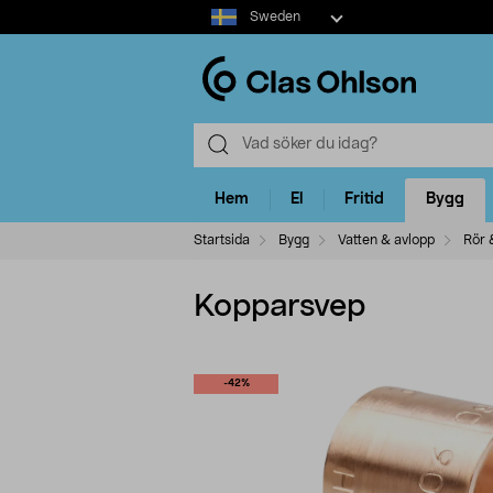
Select
Sweden
market
Hem
El
Fritid
Bygg
Startsida
Bygg
Vatten & avlopp
Rör 
Kopparsvep
-42%