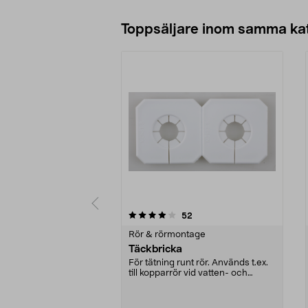
Toppsäljare inom samma ka
0 av 5 stjärnor
4.5 av 5 stjärnor
recensioner
52
Rör & rörmontage
Täckbricka
För tätning runt rör. Används t.ex.
till kopparrör vid vatten- och
värmeinstalla...