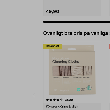
49,90
Ovanligt bra pris på vanliga
Kolla priset
5av 5 stjärnor
4.0av 5 stjärnor
recensioner
3809
Köksrengöring & disk