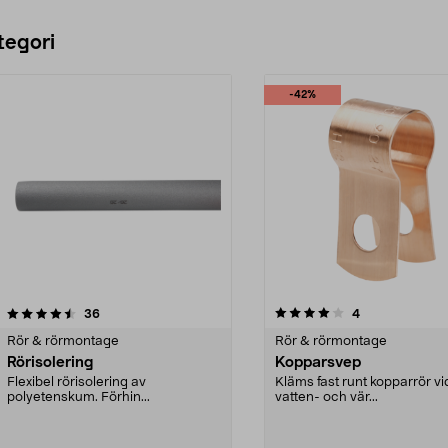
tegori
-42%
4.0 av 5 stjärnor
recensioner
5.0 av 5 stjärnor
recensioner
36
4
Rör & rörmontage
Rör & rörmontage
Rörisolering
Kopparsvep
Flexibel rörisolering av
Kläms fast runt kopparrör vi
polyetenskum. Förhin...
vatten- och vär...