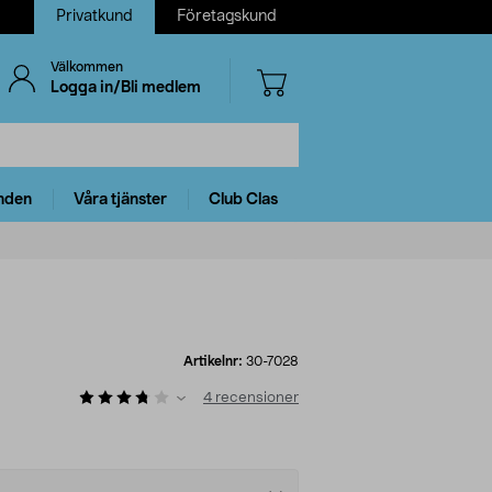
Privatkund
Företagskund
Välkommen
Logga in/Bli medlem
nden
Våra tjänster
Club Clas
Artikelnr:
30-7028
4
recensioner