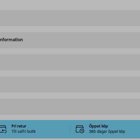
information
Fri retur
Öppet köp
Till valfri butik
365 dagar öppet köp