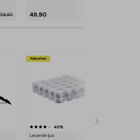
49,90
29,90
59,90
Kolla priset
Multibuy
4.5av 5 stjärnor
recensioner
4.5
4378
2
Levande ljus
Rengöringsm