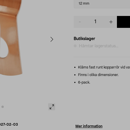
variant
12 mm
Product
quantity
Butikslager
Hämtar lagerstatus...
Kläms fast runt kopparrör vid va
Finns i olika dimensioner.
6-pack.
027-02-03
Mer information