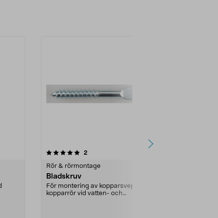
4.0 av 5 stjärnor
recensioner
4.5
2
2
Rör & rörmontage
Rör & rörmon
Bladskruv
Täckbrickor
d
För montering av kopparsvep runt
För tätning ru
kopparrör vid vatten- och
till kopp...
värmeinstallationer. ...