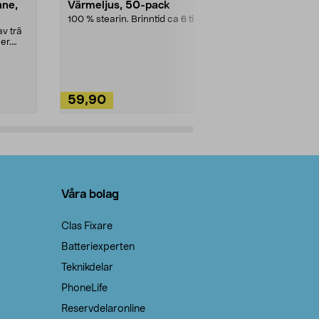
nne,
Värmeljus, 50-pack
Bikarbonat
100 % stearin. Brinntid ca 6 tim.
Ett allsidigt 
städning och 
v trä
ute. Städa med
er.
59,90
49,90
Lägg i varukorg
Lägg
Våra bolag
Clas Fixare
Batteriexperten
Teknikdelar
PhoneLife
Reservdelaronline