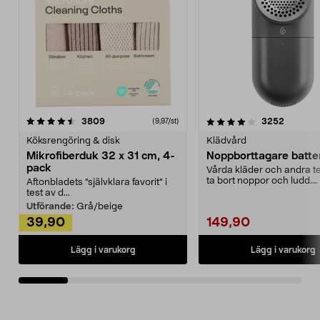
4.0av 5 stjärnor
recensioner
4.5av 5 stjärnor
recensio
3809
3252
(9,97/st)
Köksrengöring & disk
Klädvård
Mikrofiberduk 32 x 31 cm, 4-
Noppborttagare batter
pack
Vårda kläder och andra tex
ta bort noppor och ludd.
Aftonbladets "självklara favorit” i
Noppborttagaren fräs...
test av d...
Utförande:
Grå/beige
39,90
149,90
Lägg i varukorg
Lägg i varukorg