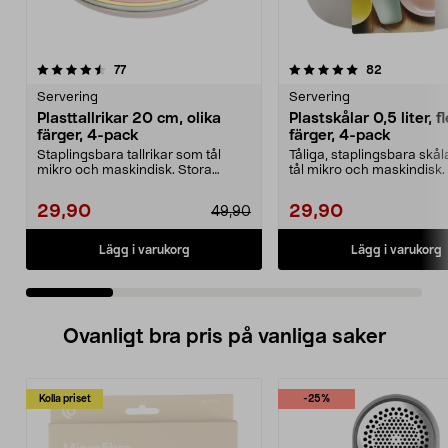
5.0 av 5 stjärnor
recensioner
4.5 av 5 stjärnor
recensione
77
82
Servering
Servering
Plasttallrikar 20 cm, olika
Plastskålar 0,5 liter, f
färger, 4-pack
färger, 4-pack
Staplingsbara tallrikar som tål
Tåliga, staplingsbara skå
mikro och maskindisk. Stora
tål mikro och maskindisk
plasttallrikar med h...
skålar med hög ka...
29,90
29,90
49,90
Lägg i varukorg
Lägg i varukorg
Ovanligt bra pris på vanliga saker
Kolla priset
-25%