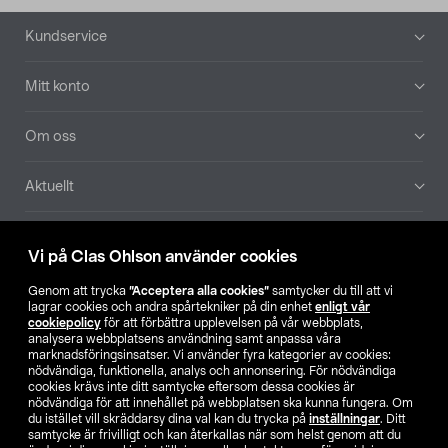
Sidfot
Kundservice
Mitt konto
Om oss
Aktuellt
Våra bolag
Vi på Clas Ohlson använder cookies
Hitta butik
Genom att trycka
”Acceptera alla cookies”
samtycker du till att vi
lagrar cookies och andra spårtekniker på din enhet
enligt vår
cookiepolicy
för att förbättra upplevelsen på vår webbplats,
SE
NO
FI
analysera webbplatsens användning samt anpassa våra
marknadsföringsinsatser. Vi använder fyra kategorier av cookies:
nödvändiga, funktionella, analys och annonsering. För nödvändiga
cookies krävs inte ditt samtycke eftersom dessa cookies är
nödvändiga för att innehållet på webbplatsen ska kunna fungera. Om
du istället vill skräddarsy dina val kan du trycka på
inställningar
. Ditt
samtycke är frivilligt och kan återkallas när som helst genom att du