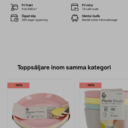
Fri frakt
Fri retur
Från 599 kr*
Till valfri butik
Öppet köp
Hämta i butik
365 dagar öppet köp
Beställ online, från butikslager
Toppsäljare inom samma kategori
-40%
-40%