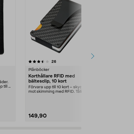
3.5 av 5 stjärnor
recensioner
4.5
26
7
Plånböcker
Plånböcker
Korthållare RFID med
Korthållare 
bältesclip, 10 kort
svart
äder.
 till 8
Förvara upp till 10 kort – skyddat
Elegant svart 
mot skimming med RFID. Tålig
Nappa-läder. 
korthållare i ka...
slimmad,...
149,90
149,90