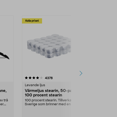
Kolla priset
Multibuy
4.5av 5 stjärnor
recensioner
4.5
4378
2
Levande ljus
Rengöringsm
nne,
Värmeljus stearin, 50-pack,
Bikarbonat
100 procent stearin
Ett allsidigt 
städning och 
v trä
100 procent stearin. Tillverkade i
ute. Städa med
er.
Sverige som brinner med en
vacker och sotfri ...