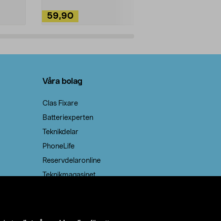
59,90
49,90
Lägg i varukorg
Lägg
Våra bolag
Clas Fixare
Batteriexperten
Teknikdelar
PhoneLife
Reservdelaronline
Teknikmagasinet