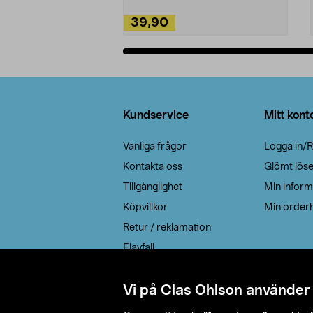
39,90
Lägg i varukorg
Sidfot
Kundservice
Mitt kont
Vanliga frågor
Logga in/R
Kontakta oss
Glömt lös
Tillgänglighet
Min inform
Köpvillkor
Min orderh
Retur / reklamation
Elavfall
Cookie policy
Leveransalternativ
Vi på Clas Ohlson använder