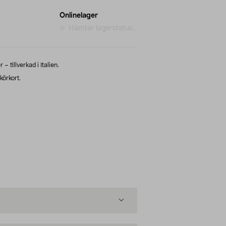
Onlinelager
Hämtar lagerstatus...
 – tillverkad i Italien.
körkort.