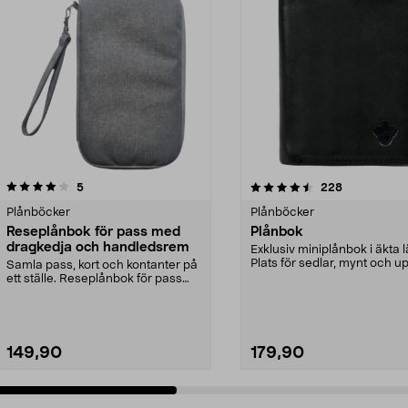
4.5 av 5 stjärnor
recensioner
3.5 av 5 stjärnor
recensioner
5
228
Plånböcker
Plånböcker
Reseplånbok för pass med
Plånbok
dragkedja och handledsrem
Exklusiv miniplånbok i äkta l
Plats för sedlar, mynt och upp
Samla pass, kort och kontanter på
kreditk...
ett ställe. Reseplånbok för pass
med flera fac...
149,90
179,90