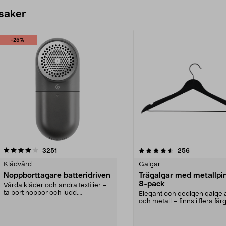
 saker
-25%
4.5av 5 stjärnor
recensioner
4.0av 5 stjärnor
recensioner
3251
256
Klädvård
Galgar
Noppborttagare batteridriven
Trägalgar med metallpi
8-pack
Vårda kläder och andra textilier –
ta bort noppor och ludd.
Elegant och gedigen galge a
Noppborttagaren fräs...
och metall – finns i flera färg
Galge med sv...