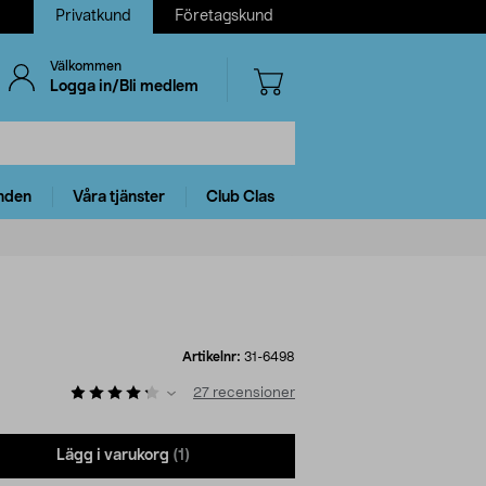
Privatkund
Företagskund
Välkommen
Logga in/Bli medlem
nden
Våra tjänster
Club Clas
Artikelnr:
31-6498
27
recensioner
Lägg i varukorg
(1)