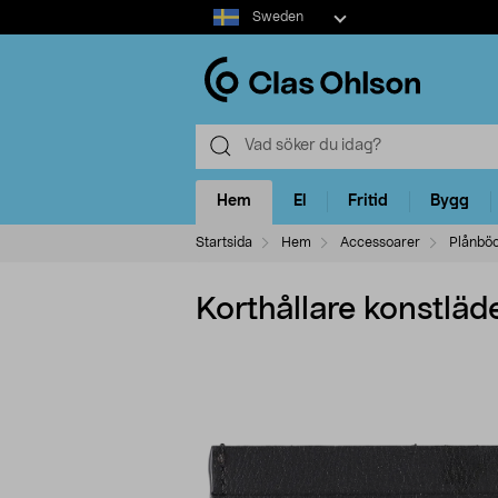
Select
Sweden
market
Hem
El
Fritid
Bygg
Startsida
Hem
Accessoarer
Plånbö
Korthållare konstläder