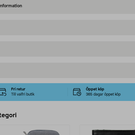
information
Fri retur
Öppet köp
Till valfri butik
365 dagar öppet köp
tegori