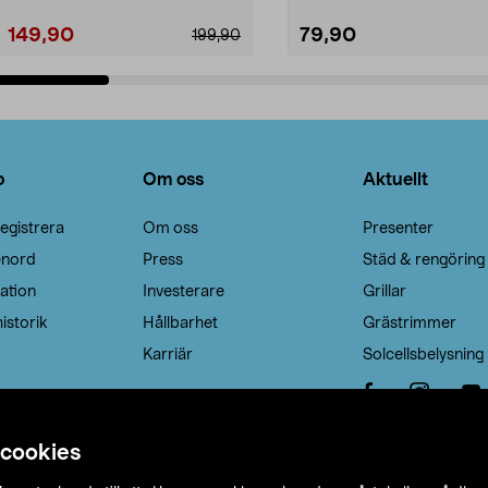
149,90
79,90
199,90
Lägg i varukorg
Lägg i varukorg
o
Om oss
Aktuellt
egistrera
Om oss
Presenter
enord
Press
Städ & rengöring
ation
Investerare
Grillar
istorik
Hållbarhet
Grästrimmer
Karriär
Solcellsbelysning
 cookies