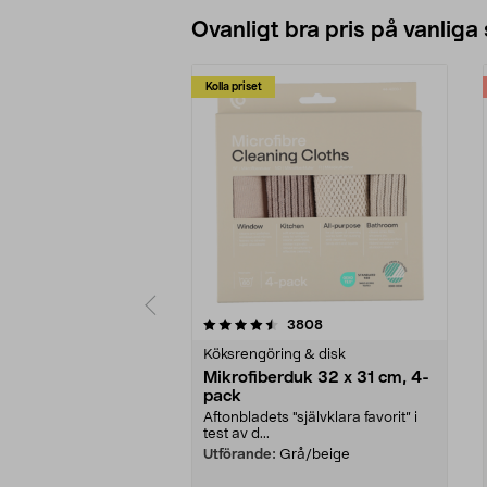
Ovanligt bra pris på vanliga
Kolla priset
5av 5 stjärnor
4.0av 5 stjärnor
recensioner
3808
Köksrengöring & disk
Mikrofiberduk 32 x 31 cm, 4-
pack
Aftonbladets "självklara favorit” i
test av d...
Utförande:
Grå/beige