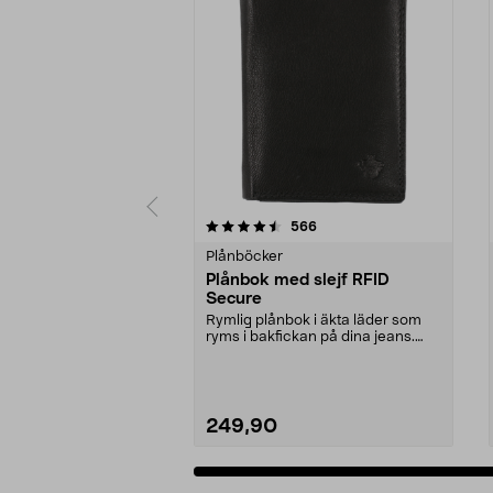
5 av 5 stjärnor
4.0 av 5 stjärnor
recensioner
566
Plånböcker
Plånbok med slejf RFID
Secure
Rymlig plånbok i äkta läder som
ryms i bakfickan på dina jeans.
Skyddar kortens ...
249,90