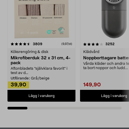
4.0av 5 stjärnor
recensioner
4.5av 5 stjärnor
recensio
3809
3252
(9,97/st)
Köksrengöring & disk
Klädvård
Mikrofiberduk 32 x 31 cm, 4-
Noppborttagare batter
pack
Vårda kläder och andra tex
ta bort noppor och ludd.
Aftonbladets "självklara favorit” i
Noppborttagaren fräs...
test av d...
Utförande:
Grå/beige
39,90
149,90
Lägg i varukorg
Lägg i varukorg