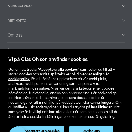
Sidfot
Kundservice
Mitt konto
Om oss
Aktuellt
Vi på Clas Ohlson använder cookies
Våra bolag
Genom att trycka
”Acceptera alla cookies”
samtycker du till att vi
lagrar cookies och andra spårtekniker på din enhet
enligt vår
Hitta butik
cookiepolicy
för att förbättra upplevelsen på vår webbplats,
analysera webbplatsens användning samt anpassa våra
marknadsföringsinsatser. Vi använder fyra kategorier av cookies:
nödvändiga, funktionella, analys och annonsering. För nödvändiga
SE
NO
FI
cookies krävs inte ditt samtycke eftersom dessa cookies är
nödvändiga för att innehållet på webbplatsen ska kunna fungera. Om
du istället vill skräddarsy dina val kan du trycka på
inställningar
. Ditt
samtycke är frivilligt och kan återkallas när som helst genom att du
ändrar i dina cookie-inställningar eller kontaktar oss för guidning.
Acceptera alla cookies
Avvisa alla
Köpvillkor
Privacy statement
Klubbvillkor
För företag