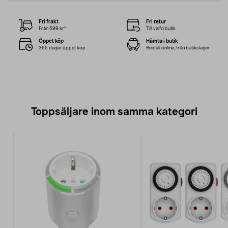
Fri frakt
Fri retur
Från 599 kr*
Till valfri butik
Öppet köp
Hämta i butik
365 dagar öppet köp
Beställ online, från butikslager
Toppsäljare inom samma kategori