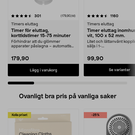
4.5 av 5 stjärnor
recensioner
4.5 av 5 stjärnor
recension
301
1160
(179,90/st)
Timers eluttag
Timers eluttag
Timer för eluttag,
Timer eluttag inomhu
korttidstimer 15-75 minuter
vit, 100 x 52 mm.
Förhindrar att du glömmer
Litet och lättanvänt koppl
apparater påslagna – automatisk
säljs i 1-...
avstängning. Korttidst...
179,90
99,90
Se varianter
Lägg i varukorg
Ovanligt bra pris på vanliga saker
Kolla priset
-25%