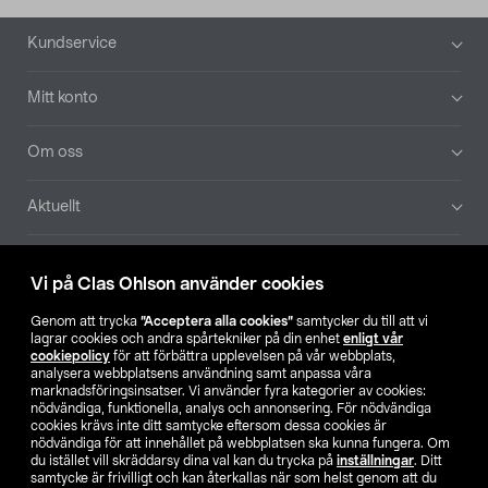
Sidfot
Kundservice
Mitt konto
Om oss
Aktuellt
Våra bolag
Vi på Clas Ohlson använder cookies
Hitta butik
Genom att trycka
”Acceptera alla cookies”
samtycker du till att vi
lagrar cookies och andra spårtekniker på din enhet
enligt vår
cookiepolicy
för att förbättra upplevelsen på vår webbplats,
SE
NO
FI
analysera webbplatsens användning samt anpassa våra
marknadsföringsinsatser. Vi använder fyra kategorier av cookies:
nödvändiga, funktionella, analys och annonsering. För nödvändiga
cookies krävs inte ditt samtycke eftersom dessa cookies är
nödvändiga för att innehållet på webbplatsen ska kunna fungera. Om
du istället vill skräddarsy dina val kan du trycka på
inställningar
. Ditt
samtycke är frivilligt och kan återkallas när som helst genom att du