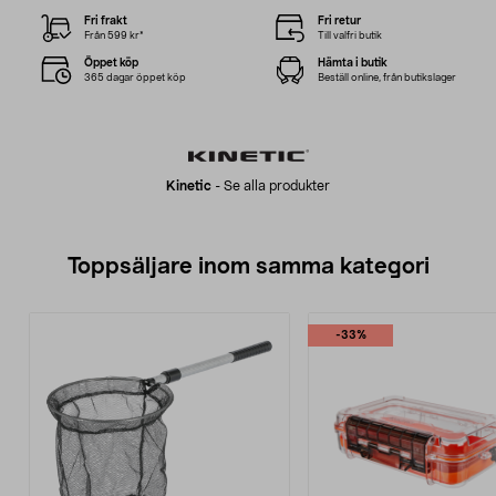
Fri frakt
Fri retur
Från 599 kr*
Till valfri butik
Öppet köp
Hämta i butik
365 dagar öppet köp
Beställ online, från butikslager
Kinetic
-
Se alla produkter
Toppsäljare inom samma kategori
-33%