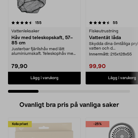
4.5 av 5 stjärnor
recensioner
4.5 av 5 stjärnor
recensione
155
55
Vattenleksaker
Fiskeutrustning
Håv med teleskopskaft, 57–
Vattentät låda
85 cm
Skydda dina ömtåliga pryl
vatten och d...
Justerbar fjärilshåv med lätt
aluminiumskaft. Teleskophåv med
Innermått:
215x128x55
lång räckvidd – ju...
79,90
99,90
Lägg i varukorg
Lägg i varukorg
Ovanligt bra pris på vanliga saker
Kolla priset
-25%