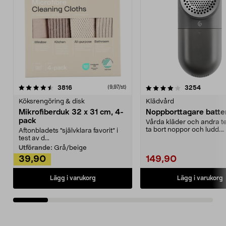
4.0av 5 stjärnor
recensioner
4.5av 5 stjärnor
recensio
3816
3254
(9,97/st)
Köksrengöring & disk
Klädvård
Mikrofiberduk 32 x 31 cm, 4-
Noppborttagare batter
pack
Vårda kläder och andra tex
ta bort noppor och ludd.
Aftonbladets "självklara favorit” i
Noppborttagaren fräs...
test av d...
Utförande:
Grå/beige
39,90
149,90
Lägg i varukorg
Lägg i varukorg