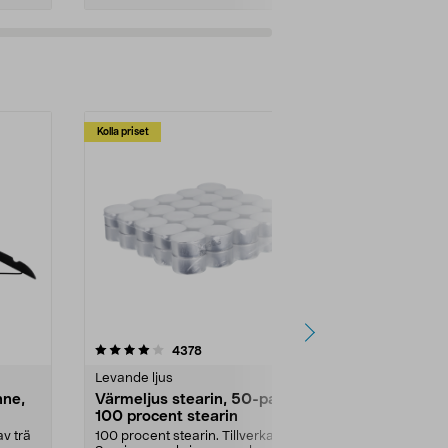
Kolla priset
Multibuy
4.5av 5 stjärnor
recensioner
4.5
4378
2
Levande ljus
Rengöringsm
nne,
Värmeljus stearin, 50-pack,
Bikarbonat
100 procent stearin
Ett allsidigt 
städning och 
v trä
100 procent stearin. Tillverkade i