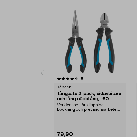
5 av 5 stjärnor
4.5 av 5 stjärnor
recensioner
5
Tänger
Tångsats 2-pack, sidavbitare
och lång näbbtång, 160
Verktygsset för klippning,
bockning och precisionsarbete.
Tångsats 2-pack med si...
79,90