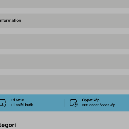
information
Fri retur
Öppet köp
Till valfri butik
365 dagar öppet köp
tegori