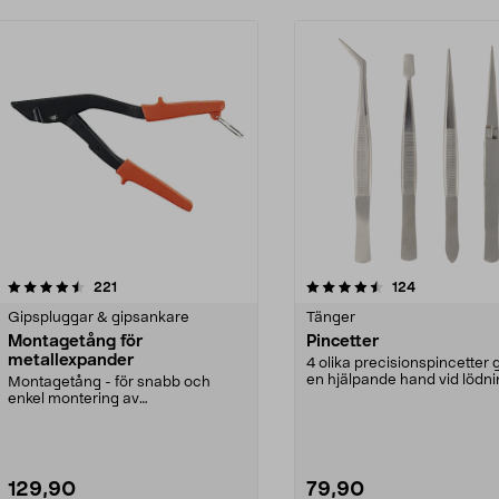
4.5 av 5 stjärnor
recensioner
4.5 av 5 stjärnor
recensioner
221
124
Gipspluggar & gipsankare
Tänger
Montagetång för
Pincetter
metallexpander
4 olika precisionspincetter 
en hjälpande hand vid lödn
Montagetång - för snabb och
eller andra ho...
enkel montering av
metallexpander. Gör att infästnin...
129,90
79,90