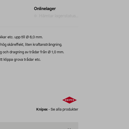
Onlinelager
Hämtar lagerstatus...
ikar etc. upp till Ø 6,0 mm.
hög skäreffekt, liten kraftansträngning.
ng och dragning av trådar från Ø 1,0 mm.
tt klippa grova trådar etc.
Knipex
-
Se alla produkter