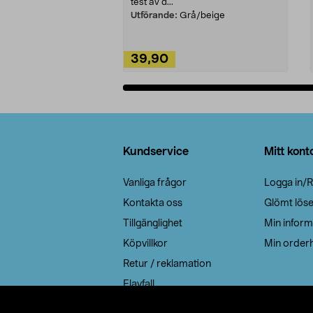
test av d...
Utförande:
Grå/beige
39,90
Lägg i varukorg
Sidfot
Kundservice
Mitt kont
Vanliga frågor
Logga in/R
Kontakta oss
Glömt lös
Tillgänglighet
Min inform
Köpvillkor
Min orderh
Retur / reklamation
Elavfall
Cookie policy