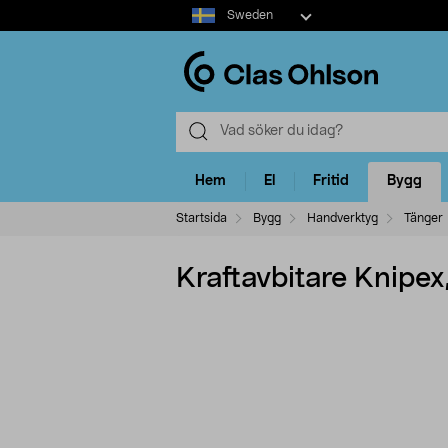
Select
Sweden
market
Hem
El
Fritid
Bygg
Startsida
Bygg
Handverktyg
Tänger
Kraftavbitare Knipe