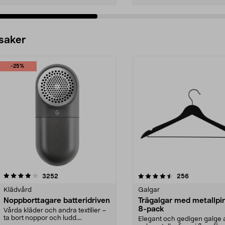
 saker
-25%
4.5av 5 stjärnor
recensioner
4.0av 5 stjärnor
recensioner
3252
256
Klädvård
Galgar
Noppborttagare batteridriven
Trägalgar med metallpi
8-pack
Vårda kläder och andra textilier –
ta bort noppor och ludd.
Elegant och gedigen galge a