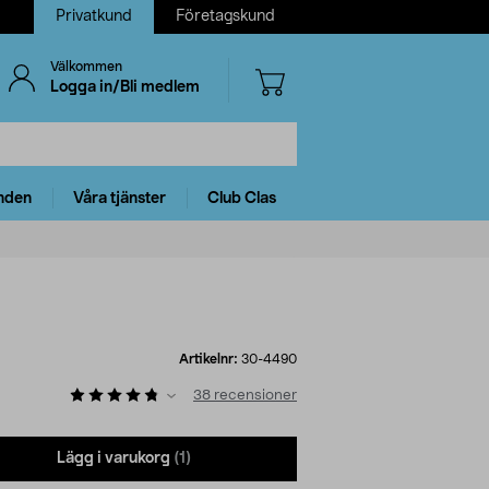
Privatkund
Företagskund
Välkommen
Logga in/Bli medlem
nden
Våra tjänster
Club Clas
Artikelnr:
30-4490
38
recensioner
Lägg i varukorg
(1)