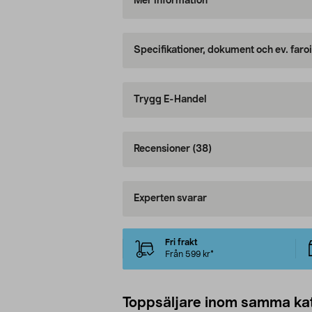
Mer information
Specifikationer, dokument och ev. faro
Trygg E-Handel
Recensioner
(38)
Experten svarar
Fri frakt
Från 599 kr*
Toppsäljare inom samma ka