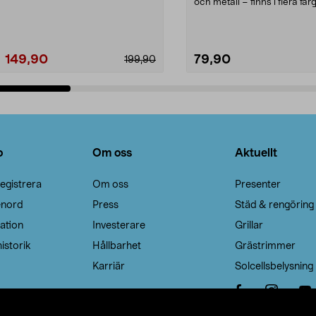
Noppborttagaren fräs...
och metall – finns i flera färg
Galge med sv...
149,90
79,90
199,90
Lägg i varukorg
Lägg i varukorg
o
Om oss
Aktuellt
egistrera
Om oss
Presenter
enord
Press
Städ & rengöring
ation
Investerare
Grillar
istorik
Hållbarhet
Grästrimmer
Karriär
Solcellsbelysning