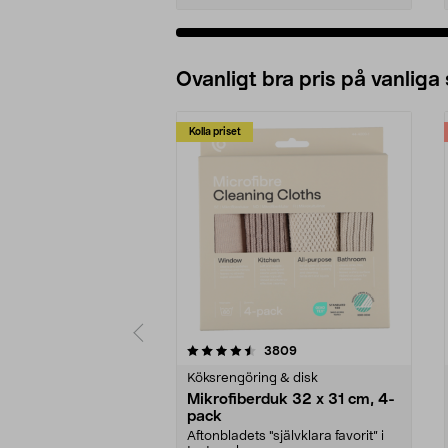
Ovanligt bra pris på vanliga
Kolla priset
5av 5 stjärnor
4.0av 5 stjärnor
recensioner
3809
Köksrengöring & disk
Mikrofiberduk 32 x 31 cm, 4-
pack
Aftonbladets "självklara favorit” i