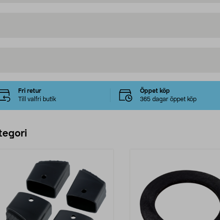
Fri retur
Öppet köp
Till valfri butik
365 dagar öppet köp
tegori