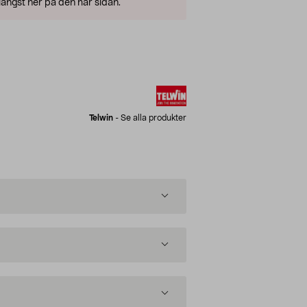
ängst ner på den här sidan.
Telwin
-
Se alla produkter