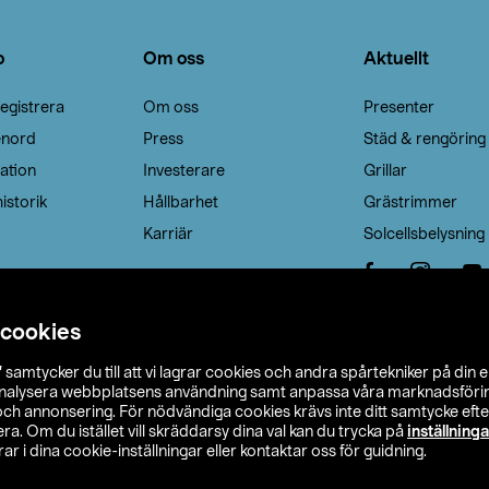
o
Om oss
Aktuellt
egistrera
Om oss
Presenter
enord
Press
Städ & rengöring
ation
Investerare
Grillar
istorik
Hållbarhet
Grästrimmer
Karriär
Solcellsbelysning
 cookies
”
samtycker du till att vi lagrar cookies och andra spårtekniker på din 
analysera webbplatsens användning samt anpassa våra marknadsförings
 och annonsering. För nödvändiga cookies krävs inte ditt samtycke ef
a. Om du istället vill skräddarsy dina val kan du trycka på
inställninga
r i dina cookie-inställningar eller kontaktar oss för guidning.
s Ohlson
Köpvillkor
Privacy statement
Klubbvillkor
H