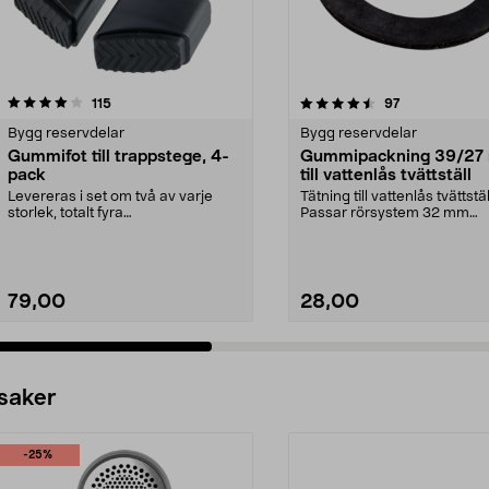
4.5 av 5 stjärnor
recensioner
3.5 av 5 stjärnor
recensioner
115
97
Bygg reservdelar
Bygg reservdelar
Gummifot till trappstege, 4-
Gummipackning 39/27
pack
till vattenlås tvättställ
Levereras i set om två av varje
Tätning till vattenlås tvättstäl
storlek, totalt fyra
Passar rörsystem 32 mm
stycken.Innermåtten på de t...
(innerdiameter).
79,00
28,00
 saker
-25%