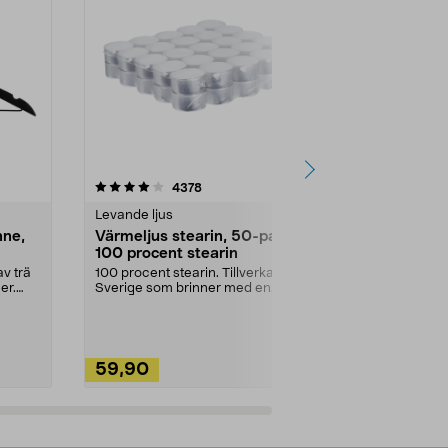
4.5av 5 stjärnor
recensioner
4.5
4378
2
Levande ljus
Rengöringsm
nne,
Värmeljus stearin, 50-pack,
Bikarbonat
100 procent stearin
Ett allsidigt 
städning och 
v trä
100 procent stearin. Tillverkade i
ute. Städa med
er.
Sverige som brinner med en
vacker och sotfri ...
59,90
49,90
Lägg i varukorg
Lägg