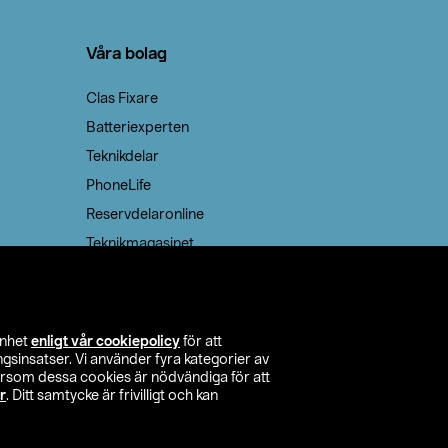
Våra bolag
Clas Fixare
Batteriexperten
Teknikdelar
PhoneLife
Reservdelaronline
Teknikmagasinet
enhet
enligt vår cookiepolicy
för att
insatser. Vi använder fyra kategorier av
tersom dessa cookies är nödvändiga för att
r
. Ditt samtycke är frivilligt och kan
itta butik