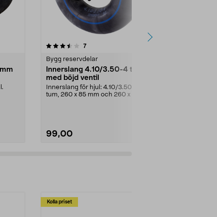
4.5 av 5 stjärnor
recensioner
4.0
7
3
Bygg reservdelar
Bygg reservd
 mm
Innerslang 4.10/3.50-4 tum
Luftventil t
med böjd ventil
Ventil av type
Passar de fle
l.
Innerslang för hjul: 4.10/3.50-4
badleksaker.
tum, 260 x 85 mm och 260 x 80
mm. Passar luftgu...
99,00
39,00
Kolla priset
Multibuy