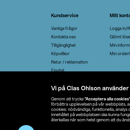
Sidfot
Kundservice
Mitt kont
Vanliga frågor
Logga in/R
Kontakta oss
Glömt lös
Tillgänglighet
Min inform
Köpvillkor
Min orderh
Retur / reklamation
Elavfall
Cookie policy
Leveransalternativ
Vi på Clas Ohlson använder
Genom att trycka
”Acceptera alla cookies
förbättra upplevelsen på vår webbplats, 
cookies: nödvändiga, funktionella, analys
innehållet på webbplatsen ska kunna funger
återkallas när som helst genom att du ändra
© 2026 Cla