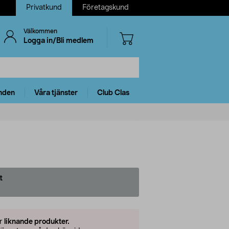
Privatkund
Företagskund
Välkommen
Logga in/Bli medlem
nden
Våra tjänster
Club Clas
t
er
liknande produkter.