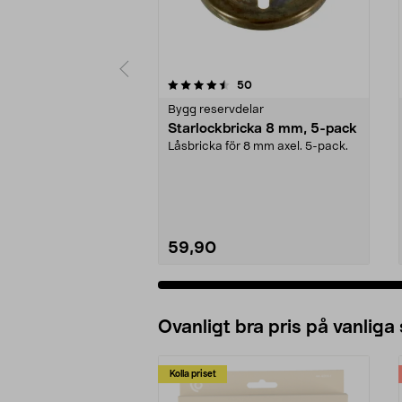
5 av 5 stjärnor
4.0 av 5 stjärnor
recensioner
50
Bygg reservdelar
Starlockbricka 8 mm, 5-pack
Låsbricka för 8 mm axel. 5-pack.
59,90
Ovanligt bra pris på vanliga
Kolla priset