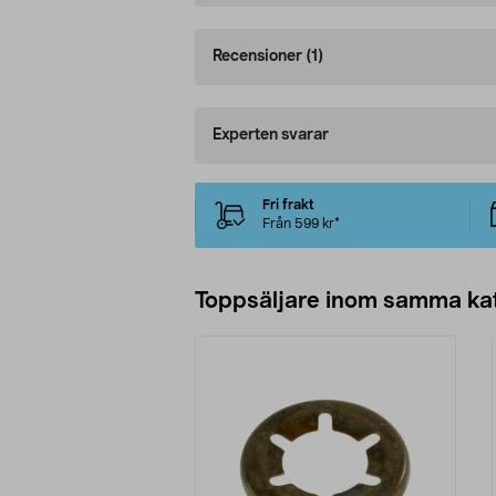
Recensioner
(1)
Experten svarar
Fri frakt
Från 599 kr*
Toppsäljare inom samma ka