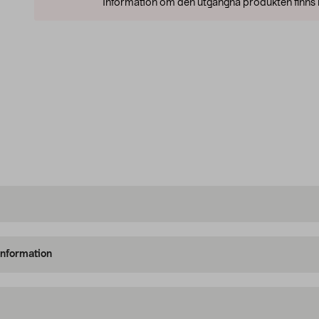
Information om den utgångna produkten finns l
information