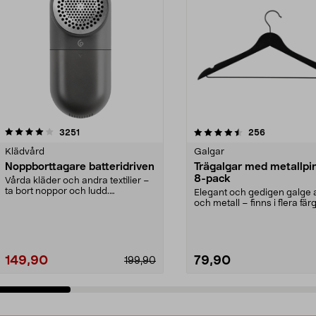
4.5av 5 stjärnor
recensioner
4.0av 5 stjärnor
recensioner
3251
256
Klädvård
Galgar
Noppborttagare batteridriven
Trägalgar med metallpi
8-pack
Vårda kläder och andra textilier –
ta bort noppor och ludd.
Elegant och gedigen galge a
Noppborttagaren fräs...
och metall – finns i flera färg
Galge med sv...
149,90
79,90
199,90
Lägg i varukorg
Lägg i varukorg