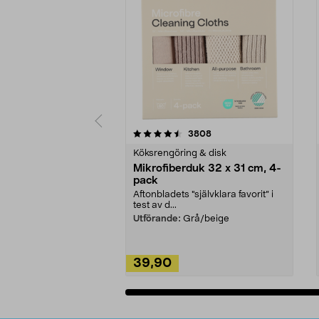
5av 5 stjärnor
4.0av 5 stjärnor
recensioner
3808
Köksrengöring & disk
Mikrofiberduk 32 x 31 cm, 4-
pack
Aftonbladets "självklara favorit” i
test av d...
Utförande:
Grå/beige
39,90
Lägg i varukorg