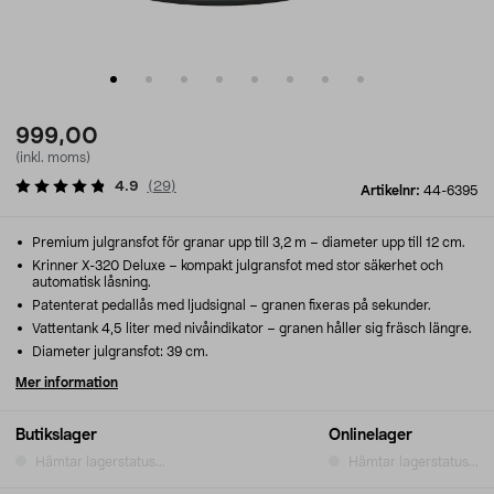
999,00
(inkl. moms)
4.9
(
29
)
Artikelnr:
44-6395
Premium julgransfot för granar upp till 3,2 m – diameter upp till 12 cm.
Krinner X-320 Deluxe – kompakt julgransfot med stor säkerhet och
automatisk låsning.
Patenterat pedallås med ljudsignal – granen fixeras på sekunder.
Vattentank 4,5 liter med nivåindikator – granen håller sig fräsch längre.
Diameter julgransfot: 39 cm.
Mer information
Butikslager
Onlinelager
Hämtar lagerstatus...
Hämtar lagerstatus...