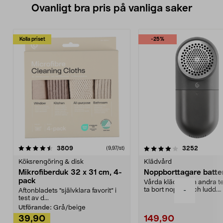
Ovanligt bra pris på vanliga saker
Kolla priset
-25%
4.0av 5 stjärnor
recensioner
4.5av 5 stjärnor
recensio
3809
3252
(9,97/st)
Köksrengöring & disk
Klädvård
Mikrofiberduk 32 x 31 cm, 4-
Noppborttagare batter
pack
Vårda kläder och andra tex
ta bort noppor och ludd.
-
Aftonbladets "självklara favorit” i
Noppborttagaren fräs...
test av d...
Utförande:
Grå/beige
39,90
149,90