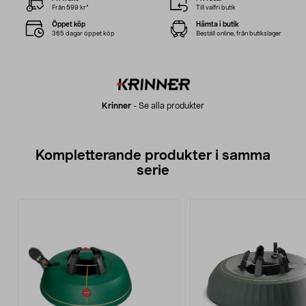
Från 599 kr*
Till valfri butik
Öppet köp
Hämta i butik
365 dagar öppet köp
Beställ online, från butikslager
Krinner
-
Se alla produkter
Kompletterande produkter i samma
serie