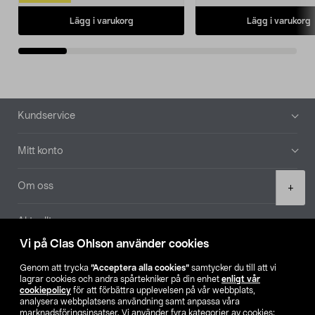
Lägg i varukorg
Lägg i varukorg
Sidfot
Kundservice
Mitt konto
Product
Om oss
+
quantity
Aktuellt
Vi på Clas Ohlson använder cookies
Våra bolag
Genom att trycka
”Acceptera alla cookies”
samtycker du till att vi
lagrar cookies och andra spårtekniker på din enhet
enligt vår
Hitta butik
cookiepolicy
för att förbättra upplevelsen på vår webbplats,
analysera webbplatsens användning samt anpassa våra
marknadsföringsinsatser. Vi använder fyra kategorier av cookies: