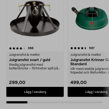
4.5 av 5 stjärnor
recensioner
5.0 av 5 stjärnor
recension
366
597
Julgransfot & mattor
Julgransfot & mattor
Julgransfot svart / guld
Julgransfot Krinner 
Standard
Stadig julgransfot med
bottenbricka – förhindrar spill på
Vår mest stabila julgrans
golvet. Julgransfot av...
fotpedal och låsfunktion. E
få granen...
299,00
499,00
Lägg i varukorg
Lägg i varukorg