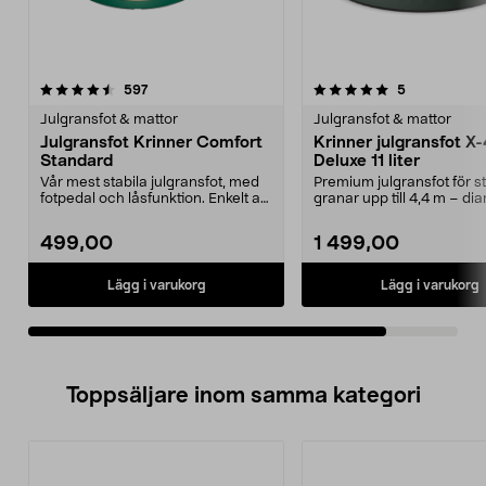
5.0av 5 stjärnor
recensioner
recensioner
597
5
Julgransfot & mattor
Julgransfot & mattor
Julgransfot Krinner Comfort
Krinner julgransfot X
Standard
Deluxe 11 liter
Vår mest stabila julgransfot, med
Premium julgransfot för s
fotpedal och låsfunktion. Enkelt att
granar upp till 4,4 m – di
få granen...
upp till 17 cm. K...
499,00
1 499,00
Lägg i varukorg
Lägg i varukorg
Toppsäljare inom samma kategori