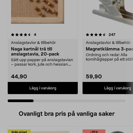
4.5 av 5 stjärnor
recensioner
4.5 av 5 stjärnor
recension
4
247
Anslagstavlor & tillbehör
Anslagstavlor & tillbehör
Naga kartnål trä till
Magnetklämma 3-pa
anslagstavla, 20-pack
Ordning och reda! Alla
komihåglappar på ett ställ
Sätt upp papper på anslagstavlan
Utmärkt som hållare för fot
– passar kork, jute och hessian.
Naga träfärgad...
44,90
59,90
Lägg i varukorg
Lägg i varukorg
Ovanligt bra pris på vanliga saker
Kolla priset
-25%