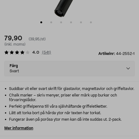
79,90
(39,95/st)
(inkl. moms)
4.0
(
541
)
Artikelnr:
44-2552-1
Select
Färg
variant
Svart
Suddbar vit eller svart skrift för glastavlor, magnettavlor och griffeltavlor.
Chalk marker – skriv menyer, priser eller märk upp burkar och
förvaringslådor.
Perfekt griffelpenna till våra självhäftande griffeletiketter.
Lätt att torka bort på hårda ytor när texten har torkat.
Fungerar även på porösa ytor men kan då inte suddas ut. 2-pack.
Mer information