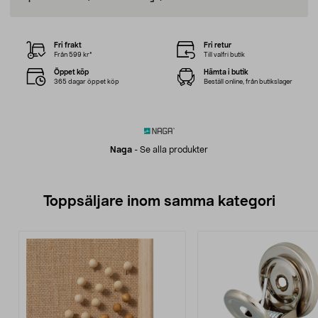
Fri frakt
Fri retur
Från 599 kr*
Till valfri butik
Öppet köp
Hämta i butik
365 dagar öppet köp
Beställ online, från butikslager
Naga
-
Se alla produkter
Toppsäljare inom samma kategori