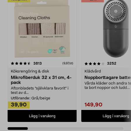
4.0av 5 stjärnor
recensioner
4.5av 5 stjärnor
recensio
3813
3252
(9,97/st)
Köksrengöring & disk
Klädvård
Mikrofiberduk 32 x 31 cm, 4-
Noppborttagare batter
pack
Vårda kläder och andra tex
ta bort noppor och ludd.
Aftonbladets "självklara favorit” i
Noppborttagaren fräs...
test av d...
Utförande:
Grå/beige
39,90
149,90
Lägg i varukorg
Lägg i varukorg