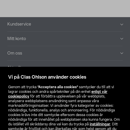
Sidfot
Kundservice
Mitt konto
Om oss
Aktuellt
Vi på Clas Ohlson använder cookies
Våra bolag
Genom att trycka
”Acceptera alla cookies”
samtycker du till att vi
lagrar cookies och andra spårtekniker på din enhet
enligt vår
Hitta butik
cookiepolicy
för att förbättra upplevelsen på vår webbplats,
analysera webbplatsens användning samt anpassa våra
marknadsföringsinsatser. Vi använder fyra kategorier av cookies:
nödvändiga, funktionella, analys och annonsering. För nödvändiga
SE
NO
FI
cookies krävs inte ditt samtycke eftersom dessa cookies är
nödvändiga för att innehållet på webbplatsen ska kunna fungera. Om
du istället vill skräddarsy dina val kan du trycka på
inställningar
. Ditt
samtycke är frivilligt och kan återkallas när som helst genom att du