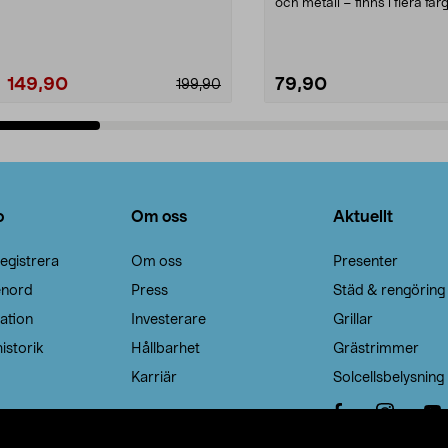
Noppborttagaren fräs...
och metall – finns i flera färg
Galge med sv...
149,90
79,90
199,90
Lägg i varukorg
Lägg i varukorg
o
Om oss
Aktuellt
egistrera
Om oss
Presenter
enord
Press
Städ & rengöring
ation
Investerare
Grillar
istorik
Hållbarhet
Grästrimmer
Karriär
Solcellsbelysning