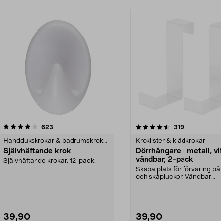
4.5 av 5 stjärnor
recensioner
4.5 av 5 stjärnor
recensioner
623
319
Handdukskrokar & badrumskrokar
Kroklister & klädkrokar
Självhäftande krok
Dörrhängare i metall, vi
vändbar, 2-pack
Självhäftande krokar. 12-pack.
Skapa plats för förvaring på
och skåpluckor. Vändbar
dörrhängare som pass...
39,90
39,90