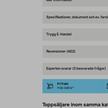
Mer information
Specifikationer, dokument och ev. faro
Trygg E-Handel
Recensioner
(422)
Experten svarar
(3 besvarade frågor)
Fri frakt
Från 599 kr*
Toppsäljare inom samma ka