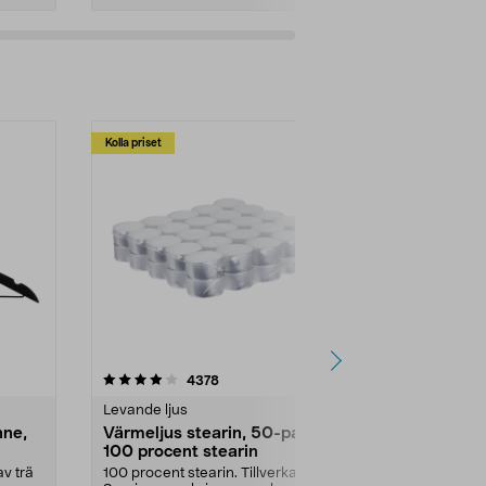
Kolla priset
Multibuy
4.5av 5 stjärnor
recensioner
4.5
4378
2
Levande ljus
Rengöringsm
nne,
Värmeljus stearin, 50-pack,
Bikarbonat
100 procent stearin
Ett allsidigt 
städning och 
v trä
100 procent stearin. Tillverkade i