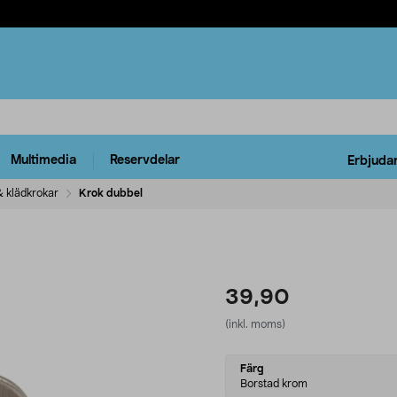
Multimedia
Reservdelar
Erbjuda
& klädkrokar
Krok dubbel
39,90
(inkl. moms)
Select
Färg
variant
Borstad krom