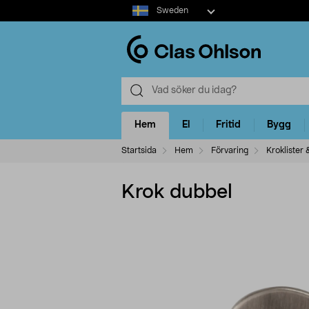
Select
Sweden
market
Hem
El
Fritid
Bygg
Startsida
Hem
Förvaring
Kroklister 
Krok dubbel