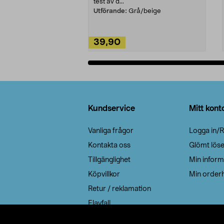
test av d...
Utförande:
Grå/beige
39,90
Lägg i varukorg
Sidfot
Kundservice
Mitt kont
Vanliga frågor
Logga in/R
Kontakta oss
Glömt lös
Tillgänglighet
Min inform
Köpvillkor
Min orderh
Retur / reklamation
Elavfall
Cookie policy