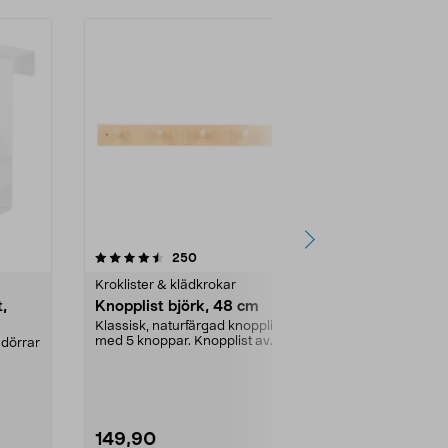
4.5 av 5 stjärnor
recensioner
4.5
250
1
Kroklister & klädkrokar
t,
Knopplist björk, 48 cm
Självhäftan
Klassisk, naturfärgad knopplist
Självhäftande 
med 5 knoppar. Knopplist av
storlekar.
 dörrar
FSC®-märkt björkträ ...
Mått:
2,5x3,5
149,90
39,90