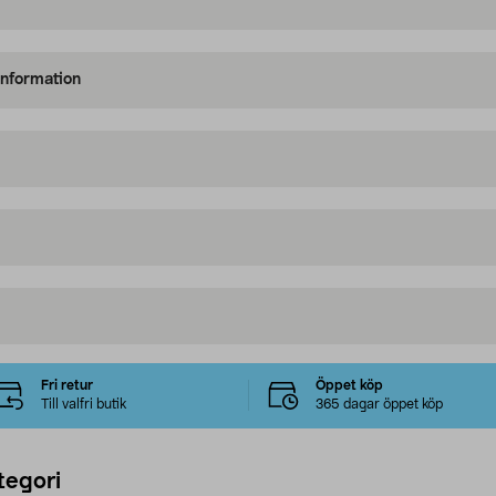
information
Fri retur
Öppet köp
Till valfri butik
365 dagar öppet köp
tegori