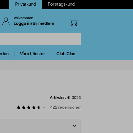
Privatkund
Företagskund
Välkommen
Logga in/Bli medlem
nden
Våra tjänster
Club Clas
Artikelnr:
41-3053
422
recensioner