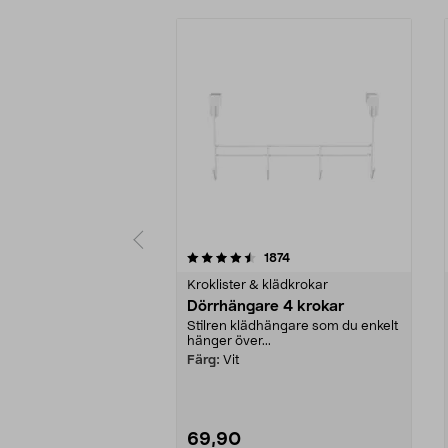
5 av 5 stjärnor
4.0 av 5 stjärnor
recensioner
1874
Kroklister & klädkrokar
Dörrhängare 4 krokar
Stilren klädhängare som du enkelt
hänger över...
Färg:
Vit
69,90