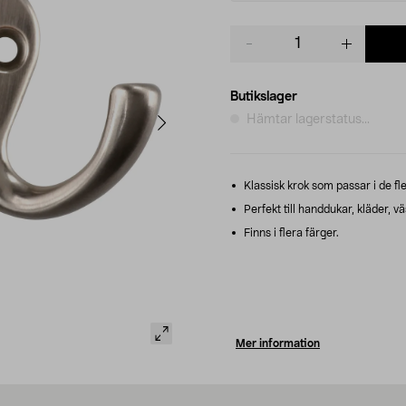
Product
quantity
Butikslager
Hämtar lagerstatus...
Klassisk krok som passar i de fl
Perfekt till handdukar, kläder, vä
Finns i flera färger.
Mer information