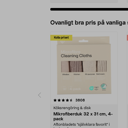
Ovanligt bra pris på vanliga
Kolla priset
5av 5 stjärnor
4.0av 5 stjärnor
recensioner
3808
Köksrengöring & disk
Mikrofiberduk 32 x 31 cm, 4-
pack
Aftonbladets "självklara favorit” i