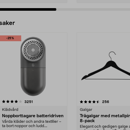
 saker
-25%
4.5av 5 stjärnor
recensioner
4.0av 5 stjärnor
recensioner
3251
256
Klädvård
Galgar
Noppborttagare batteridriven
Trägalgar med metallpi
8-pack
Vårda kläder och andra textilier –
ta bort noppor och ludd.
Elegant och gedigen galge a