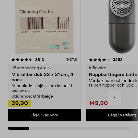
4.0av 5 stjärnor
recensioner
4.5av 5 stjärnor
recensio
3813
3252
(9,97/st)
Köksrengöring & disk
Klädvård
Mikrofiberduk 32 x 31 cm, 4-
Noppborttagare batter
pack
Vårda kläder och andra tex
ta bort noppor och ludd.
Aftonbladets "självklara favorit” i
Noppborttagaren fräs...
test av d...
Utförande:
Grå/beige
-
39,90
149,90
Lägg i varukorg
Lägg i varukorg