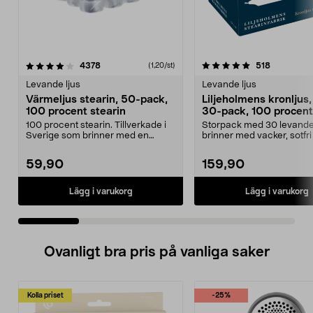
5.0 av 5 stjärnor
recensioner
4.5 av 5 stjärnor
recensione
4378
518
(1,20/st)
Levande ljus
Levande ljus
Värmeljus stearin, 50-pack,
Liljeholmens kronljus, 
100 procent stearin
30-pack, 100 procent
100 procent stearin. Tillverkade i
Storpack med 30 levande 
Sverige som brinner med en
brinner med vacker, sotfri
vacker och sotfri ...
Liljeholmens vit...
59,90
159,90
Lägg i varukorg
Lägg i varukorg
Ovanligt bra pris på vanliga saker
Kolla priset
-25%