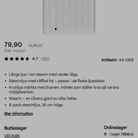
79,90
(9,99/st)
(inkl. moms)
4.7
(
181
)
Artikelnr:
44-1358
Långa ljus i ren stearin med vacker låga.
Stearinljus med räfflad fot – passar i de flesta ljusstakar.
Kronljus märkta med Svanen, märket som ställer krav på varans
miljöpåverkan.
Stearin – en råvara gjord av olika fetter.
8-pack stearinljus, 35 cm höga.
Mer information
Onlinelager
Butikslager
I lager
(100+)
Välj butik