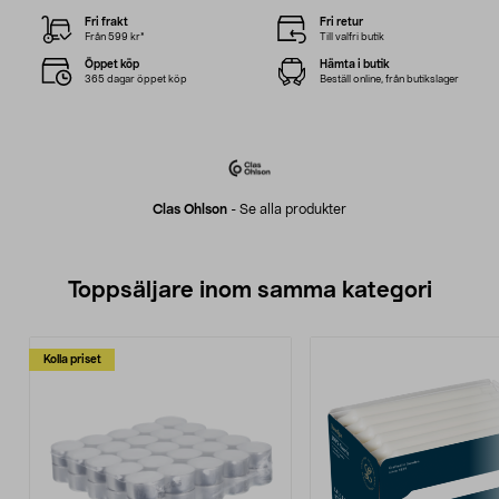
Fri frakt
Fri retur
Från 599 kr*
Till valfri butik
Öppet köp
Hämta i butik
365 dagar öppet köp
Beställ online, från butikslager
Clas Ohlson
-
Se alla produkter
Toppsäljare inom samma kategori
Kolla priset