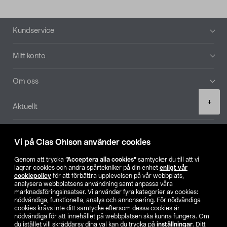
Sidfot
Kundservice
Mitt konto
Om oss
Product
+
Aktuellt
quantity
Våra bolag
Vi på Clas Ohlson använder cookies
Hitta butik
Genom att trycka
”Acceptera alla cookies”
samtycker du till att vi
lagrar cookies och andra spårtekniker på din enhet
enligt vår
cookiepolicy
för att förbättra upplevelsen på vår webbplats,
SE
NO
FI
analysera webbplatsens användning samt anpassa våra
marknadsföringsinsatser. Vi använder fyra kategorier av cookies:
nödvändiga, funktionella, analys och annonsering. För nödvändiga
cookies krävs inte ditt samtycke eftersom dessa cookies är
nödvändiga för att innehållet på webbplatsen ska kunna fungera. Om
du istället vill skräddarsy dina val kan du trycka på
inställningar
. Ditt