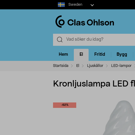
Select
Sweden
market
Hem
El
Fritid
Bygg
Startsida
El
Ljuskällor
LED-lampor
Kronljuslampa LED f
-62%