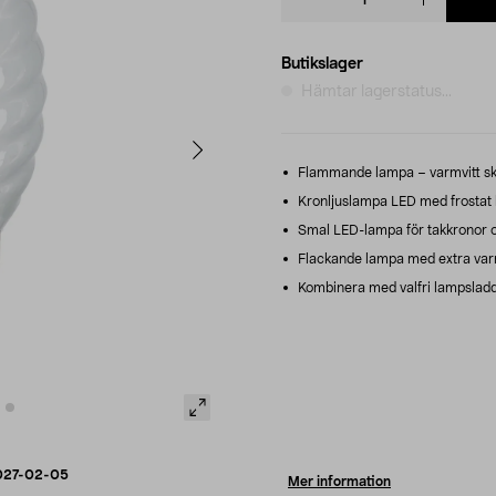
quantity
Butikslager
Hämtar lagerstatus...
Flammande lampa – varmvitt ske
Kronljuslampa LED med frostat 
Smal LED-lampa för takkronor o
Flackande lampa med extra varmv
Kombinera med valfri lampsladd 
027-02-05
Mer information