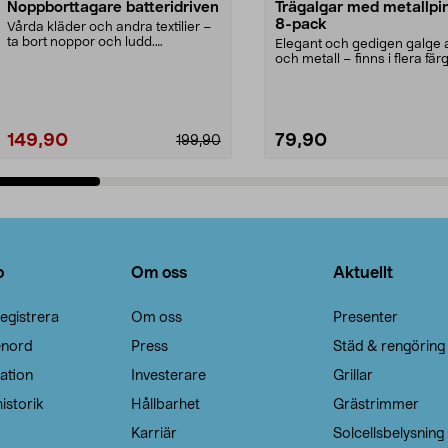
Noppborttagare batteridriven
Trägalgar med metallpi
8-pack
Vårda kläder och andra textilier –
ta bort noppor och ludd.
Elegant och gedigen galge a
Noppborttagaren fräs...
och metall – finns i flera färg
Galge med sv...
149,90
79,90
199,90
Lägg i varukorg
Lägg i varukorg
o
Om oss
Aktuellt
egistrera
Om oss
Presenter
enord
Press
Städ & rengöring
ation
Investerare
Grillar
istorik
Hållbarhet
Grästrimmer
Karriär
Solcellsbelysning