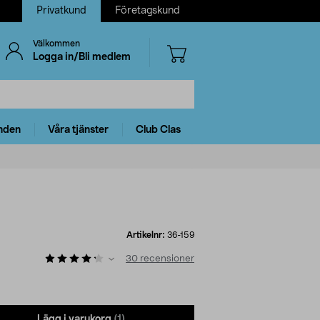
Privatkund
Företagskund
Välkommen
Logga in/Bli medlem
nden
Våra tjänster
Club Clas
Artikelnr:
36-159
30
recensioner
Lägg i varukorg
(1)