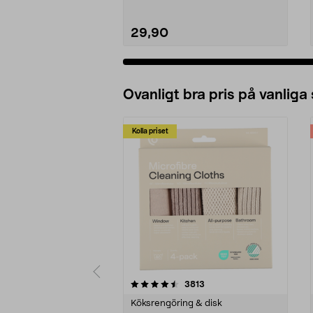
29,90
Ovanligt bra pris på vanliga
Kolla priset
5av 5 stjärnor
4.0av 5 stjärnor
recensioner
3813
Köksrengöring & disk