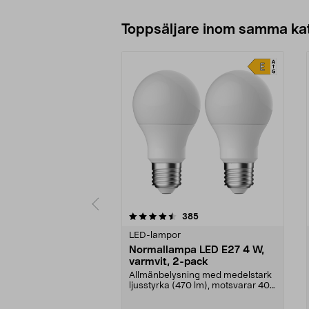
Toppsäljare inom samma ka
5 av 5 stjärnor
4.5 av 5 stjärnor
recensioner
385
LED-lampor
Normallampa LED E27 4 W,
varmvit, 2-pack
Allmänbelysning med medelstark
ljusstyrka (470 lm), motsvarar 40
W glödlampa. Va...