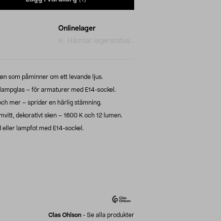
Onlinelager
Hämtar lagerstatus...
n som påminner om ett levande ljus.
lampglas – för armaturer med E14-sockel.
ch mer – sprider en härlig stämning.
itt, dekorativt sken – 1600 K och 12 lumen.
eller lampfot med E14-sockel.
Clas Ohlson
-
Se alla produkter