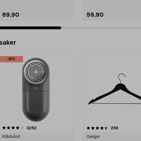
69,90
59,90
 saker
-25%
4.5av 5 stjärnor
recensioner
4.0av 5 stjärnor
recensioner
3252
256
Klädvård
Galgar