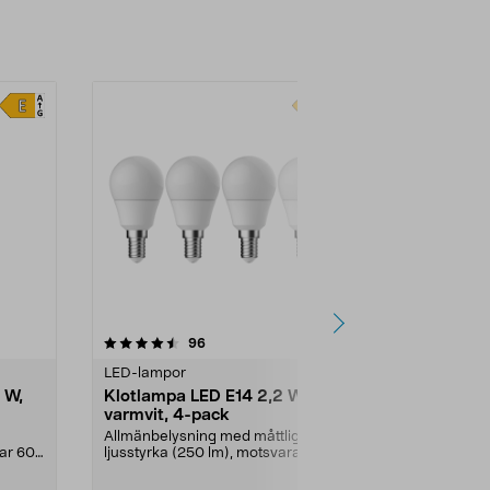
-40%
4.5 av 5 stjärnor
recensioner
4.5
96
2
LED-lampor
Dekorativa lju
 W,
Klotlampa LED E14 2,2 W,
Dekoration
varmvit, 4-pack
E14 Northli
Allmänbelysning med måttlig
LED-filamen
rar 60
ljusstyrka (250 lm), motsvarar 25
retrokänsla.
W glödlampa. Varmv...
klassiska glö