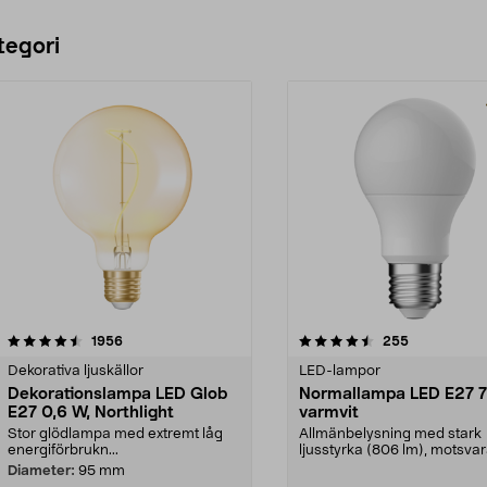
tegori
4.5 av 5 stjärnor
recensioner
4.5 av 5 stjärnor
recensioner
1956
255
Dekorativa ljuskällor
LED-lampor
Dekorationslampa LED Glob
Normallampa LED E27 7
E27 0,6 W, Northlight
varmvit
Stor glödlampa med extremt låg
Allmänbelysning med stark
energiförbrukn...
ljusstyrka (806 lm), motsva
W glödlampa. Varmvit...
Diameter:
95 mm