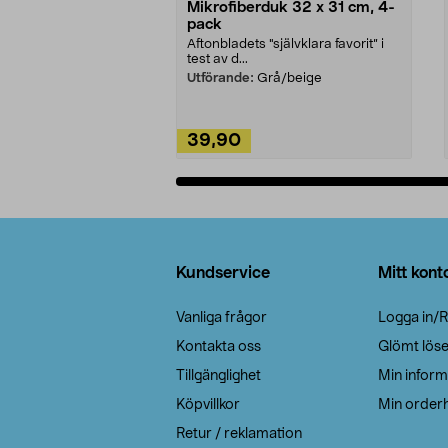
Mikrofiberduk 32 x 31 cm, 4-
pack
Aftonbladets "självklara favorit” i
test av d...
Utförande:
Grå/beige
39,90
Lägg i varukorg
Sidfot
Kundservice
Mitt kont
Vanliga frågor
Logga in/R
Kontakta oss
Glömt lös
Tillgänglighet
Min inform
Köpvillkor
Min orderh
Retur / reklamation