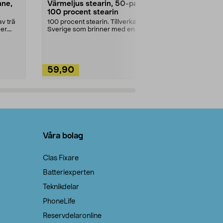
nne,
Värmeljus stearin, 50-pack,
Bikarbonat
100 procent stearin
Ett allsidigt 
städning och 
v trä
100 procent stearin. Tillverkade i
ute. Städa med
er.
Sverige som brinner med en
vacker och sotfri ...
59,90
49,90
Lägg i varukorg
Lägg
Våra bolag
Clas Fixare
Batteriexperten
Teknikdelar
PhoneLife
Reservdelaronline