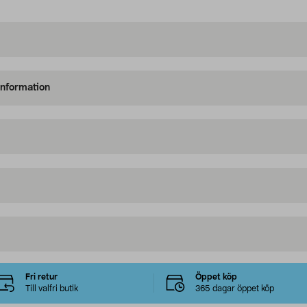
information
Fri retur
Öppet köp
Till valfri butik
365 dagar öppet köp