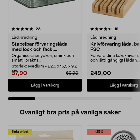
4.5 av 5 stjärnor
recensioner
5.0 av 5 stjärnor
recensioner
28
19
Lådinredning
Lådinredning
Stapelbar förvaringslåda
Knivförvaring låda, b
med lock och fack,
FSC
transparent grön
Organisera smycken, smink och
Förvara dina köksknivar s
smått i praktis...
och lättillgängligt i lådan.
Knivförvaring för kö...
Storlek:
Medium - 22,5 x 15,3 x 9,2
cm
37,90
249,00
69,90
Lägg i varukorg
Lägg i varukorg
Ovanligt bra pris på vanliga saker
Kolla priset
-25%