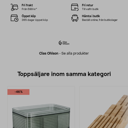
Fri frakt
Fri retur
Från 599 kr*
Till valfri butik
Öppet köp
Hämta i butik
365 dagar öppet köp
Beställ online, från butikslager
Clas Ohlson
-
Se alla produkter
Toppsäljare inom samma kategori
-46%