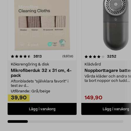
4.0av 5 stjärnor
recensioner
4.5av 5 stjärnor
recensio
3813
3252
(9,97/st)
Köksrengöring & disk
Klädvård
Mikrofiberduk 32 x 31 cm, 4-
Noppborttagare batter
pack
Vårda kläder och andra tex
ta bort noppor och ludd.
Aftonbladets "självklara favorit” i
Noppborttagaren fräs...
test av d...
Utförande:
Grå/beige
39,90
149,90
Lägg i varukorg
Lägg i varukorg