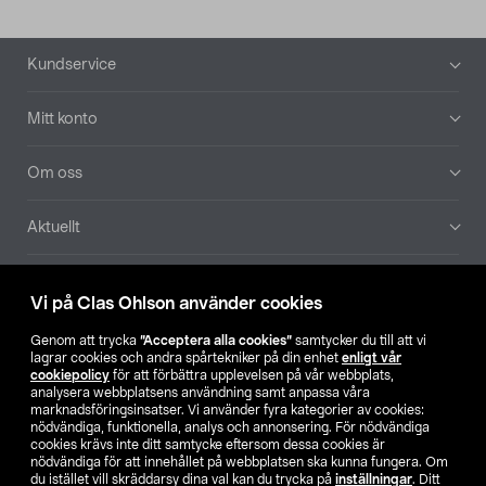
Sidfot
Kundservice
Mitt konto
Om oss
Aktuellt
Våra bolag
Vi på Clas Ohlson använder cookies
Hitta butik
Genom att trycka
”Acceptera alla cookies”
samtycker du till att vi
lagrar cookies och andra spårtekniker på din enhet
enligt vår
cookiepolicy
för att förbättra upplevelsen på vår webbplats,
SE
NO
FI
analysera webbplatsens användning samt anpassa våra
marknadsföringsinsatser. Vi använder fyra kategorier av cookies:
nödvändiga, funktionella, analys och annonsering. För nödvändiga
cookies krävs inte ditt samtycke eftersom dessa cookies är
nödvändiga för att innehållet på webbplatsen ska kunna fungera. Om
du istället vill skräddarsy dina val kan du trycka på
inställningar
. Ditt