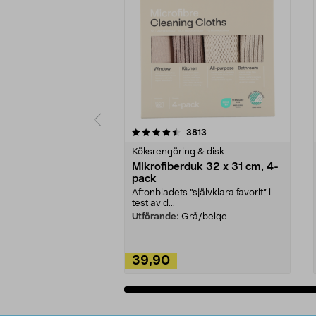
5av 5 stjärnor
4.0av 5 stjärnor
recensioner
3813
Köksrengöring & disk
Mikrofiberduk 32 x 31 cm, 4-
pack
Aftonbladets "självklara favorit” i
test av d...
Utförande:
Grå/beige
39,90
Lägg i varukorg