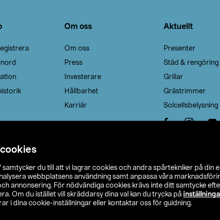
o
Om oss
Aktuellt
egistrera
Om oss
Presenter
enord
Press
Städ & rengöring
ation
Investerare
Grillar
istorik
Hållbarhet
Grästrimmer
Karriär
Solcellsbelysning
 cookies
”
samtycker du till att vi lagrar cookies och andra spårtekniker på din 
analysera webbplatsens användning samt anpassa våra marknadsförings
 och annonsering. För nödvändiga cookies krävs inte ditt samtycke ef
a. Om du istället vill skräddarsy dina val kan du trycka på
inställninga
r i dina cookie-inställningar eller kontaktar oss för guidning.
s Ohlson
Köpvillkor
Privacy statement
Klubbvillkor
H