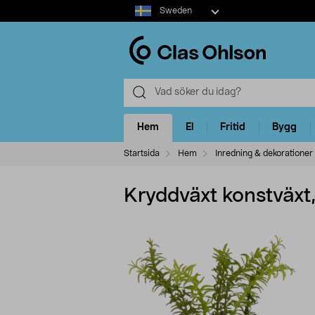
Select
Sweden
market
Hem
El
Fritid
Bygg
Startsida
Hem
Inredning & dekorationer
Kryddväxt konstväxt