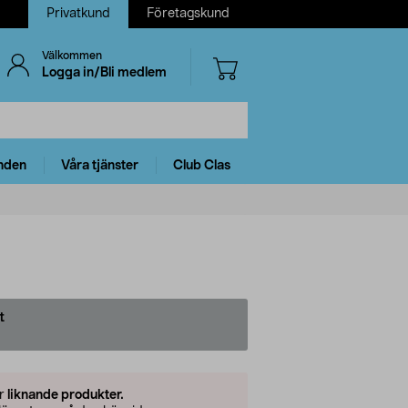
Privatkund
Företagskund
Välkommen
Logga in/Bli medlem
nden
Våra tjänster
Club Clas
t
er
liknande produkter.