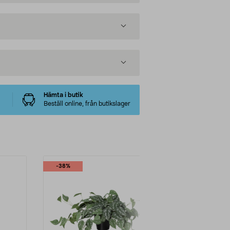
Hämta i butik
Beställ online, från butikslager
-38%
-25%