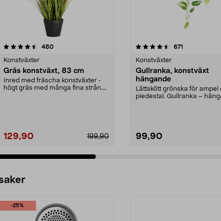
4.5 av 5 stjärnor
recensioner
4.5 av 5 stjärnor
recensioner
480
671
Konstväxter
Konstväxter
Gräs konstväxt, 83 cm
Gullranka, konstväxt
hängande
Inred med fräscha konstväxter -
högt gräs med många fina strån.
Lättskött grönska för ampel 
För dig som vill...
piedestal. Gullranka – hän
grön konstväxt...
129,90
99,90
199,90
 saker
-25%