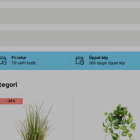
Fri retur
Öppet köp
Till valfri butik
365 dagar öppet köp
tegori
-35%