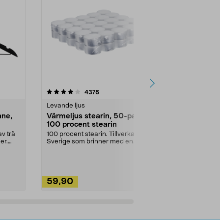
4.5av 5 stjärnor
recensioner
4.5
4378
2
Levande ljus
Rengöringsm
nne,
Värmeljus stearin, 50-pack,
Bikarbonat
100 procent stearin
Ett allsidigt 
städning och 
v trä
100 procent stearin. Tillverkade i
ute. Städa med
er.
Sverige som brinner med en
vacker och sotfri ...
59,90
49,90
Lägg i varukorg
Lägg