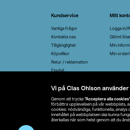
Sidfot
Kundservice
Mitt kont
Vanliga frågor
Logga in/R
Kontakta oss
Glömt lös
Tillgänglighet
Min inform
Köpvillkor
Min orderh
Retur / reklamation
Elavfall
Cookie policy
Leveransalternativ
Vi på Clas Ohlson använder
Genom att trycka
”Acceptera alla cookies
förbättra upplevelsen på vår webbplats, 
cookies: nödvändiga, funktionella, analys
innehållet på webbplatsen ska kunna funger
återkallas när som helst genom att du ändra
© 2026 Cla