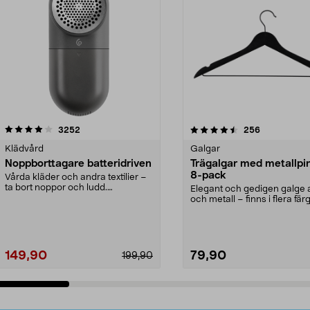
4.5av 5 stjärnor
recensioner
4.0av 5 stjärnor
recensioner
3252
256
Klädvård
Galgar
Noppborttagare batteridriven
Trägalgar med metallpi
8-pack
Vårda kläder och andra textilier –
ta bort noppor och ludd.
Elegant och gedigen galge a
Noppborttagaren fräs...
och metall – finns i flera färg
Galge med sv...
149,90
79,90
199,90
Lägg i varukorg
Lägg i varukorg