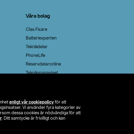
Våra bolag
Clas Fixare
Batteriexperten
Teknikdelar
PhoneLife
Reservdelaronline
Teknikmagasinet
enhet
enligt vår cookiepolicy
för att
insatser. Vi använder fyra kategorier av
tersom dessa cookies är nödvändiga för att
r
. Ditt samtycke är frivilligt och kan
itta butik