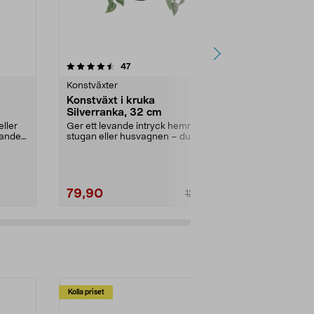
5.0 av 5 stjärnor
recensioner
4.5
47
3
Konstväxter
Konstväxter
Konstväxt i kruka
Konstväxt i
Silverranka, 32 cm
cm
eller
Ger ett levande intryck hemma, i
Stor och fylli
gande
stugan eller husvagnen – du
maffiga gröna
behöver inte vattna...
grönska hem..
79,90
299,00
129,90
Kolla priset
Multibuy