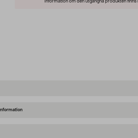
Information om den utgångna produkten finns l
information