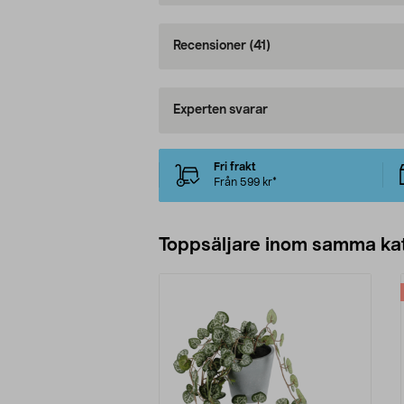
Recensioner
(41)
Experten svarar
Fri frakt
Från 599 kr*
Toppsäljare inom samma ka