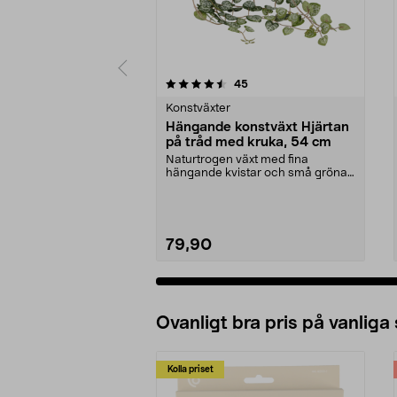
5 av 5 stjärnor
4.5 av 5 stjärnor
recensioner
45
Konstväxter
Hängande konstväxt Hjärtan
på tråd med kruka, 54 cm
Naturtrogen växt med fina
hängande kvistar och små gröna
blad – perfekt i en amp...
79,90
Ovanligt bra pris på vanliga
Kolla priset