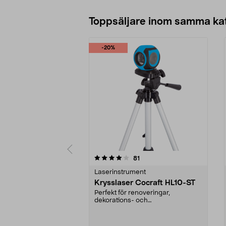
Toppsäljare inom samma ka
-20%
0 av 5 stjärnor
4.5 av 5 stjärnor
recensioner
81
Laserinstrument
Krysslaser Cocraft HL10-ST
Perfekt för renoveringar,
dekorations- och
underhållsarbete. Underlättar när
du ...