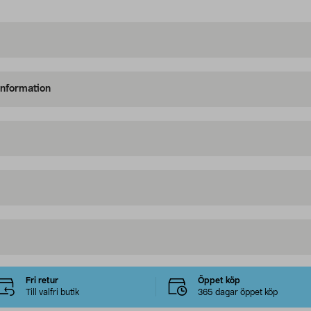
information
Fri retur
Öppet köp
Till valfri butik
365 dagar öppet köp