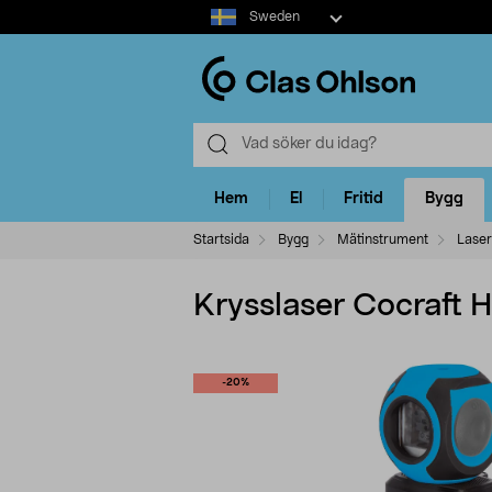
Select
Sweden
market
Hem
El
Fritid
Bygg
Startsida
Bygg
Mätinstrument
Laser
Krysslaser Cocraft 
-20%