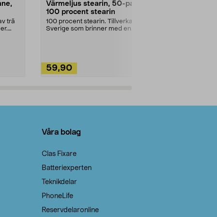
nne,
Värmeljus stearin, 50-pack,
Bikarbonat
100 procent stearin
Ett allsidigt 
städning och 
v trä
100 procent stearin. Tillverkade i
ute. Städa med
er.
Sverige som brinner med en
vacker och sotfri ...
59,90
49,90
Lägg i varukorg
Lägg
Våra bolag
Clas Fixare
Batteriexperten
Teknikdelar
PhoneLife
Reservdelaronline