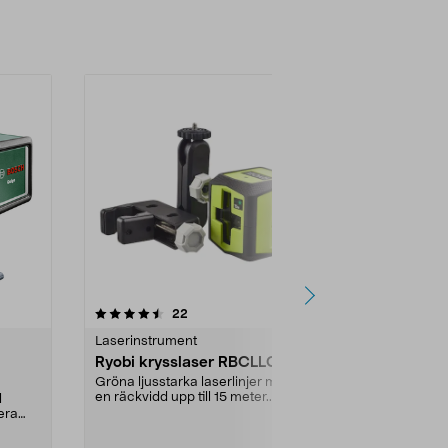
4.0 av 5 stjärnor
recensioner
4.0
22
1
Laserinstrument
Laserinstrum
Ryobi krysslaser RBCLLG1
Krysslaser 
Gröna ljusstarka laserlinjer med
Underlättar n
en räckvidd upp till 15 meter.
inreda, sätta 
l
Krysslaser Ryobi...
Krysslasern är
sera