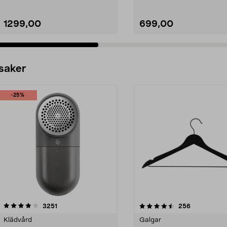
1299,00
699,00
 saker
-25%
4.5av 5 stjärnor
recensioner
4.0av 5 stjärnor
recensioner
3251
256
Klädvård
Galgar