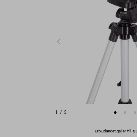
1
/
3
Erbjudandet gäller till
2