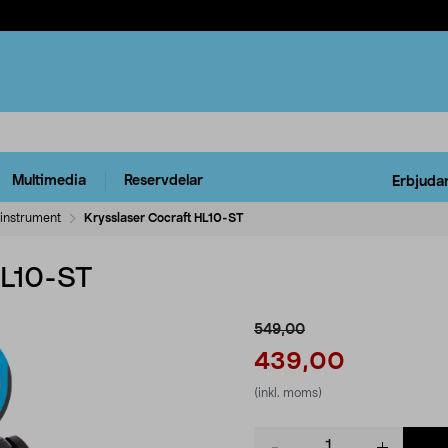
Multimedia
Reservdelar
Erbjuda
instrument
Krysslaser Cocraft HL10-ST
HL10-ST
549,00
439,00
(inkl. moms)
Product