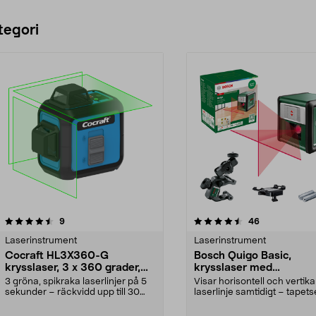
tegori
4.5 av 5 stjärnor
recensioner
4.5 av 5 stjärnor
recensioner
9
46
Laserinstrument
Laserinstrument
Cocraft HL3X360-G
Bosch Quigo Basic,
krysslaser, 3 x 360 grader,
krysslaser med
grön
universalhållare
3 gröna, spikraka laserlinjer på 5
Visar horisontell och vertika
sekunder – räckvidd upp till 30
laserlinje samtidigt – tapet
meter. Cocraf...
rakt. Bosch Quig...