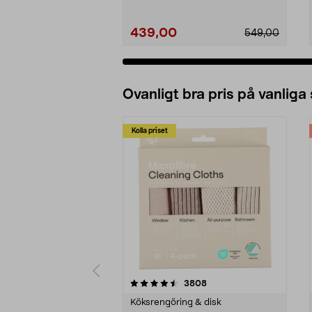
439,00
549,00
Ovanligt bra pris på vanliga
Kolla priset
5av 5 stjärnor
4.0av 5 stjärnor
recensioner
3808
Köksrengöring & disk