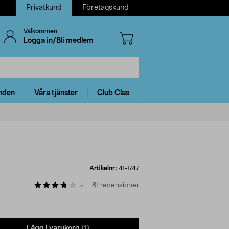
Privatkund
Företagskund
Välkommen
Logga in/Bli medlem
nden
Våra tjänster
Club Clas
Artikelnr:
41-1747
81
recensioner
Lägg i varukorg
(1)