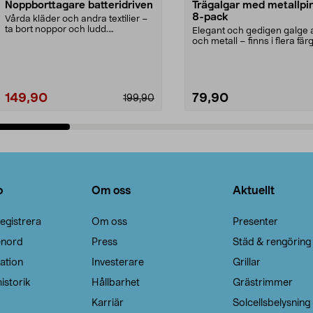
Noppborttagare batteridriven
Trägalgar med metallpi
8-pack
Vårda kläder och andra textilier –
ta bort noppor och ludd.
Elegant och gedigen galge a
Noppborttagaren fräs...
och metall – finns i flera färg
Galge med sv...
149,90
79,90
199,90
Lägg i varukorg
Lägg i varukorg
o
Om oss
Aktuellt
egistrera
Om oss
Presenter
enord
Press
Städ & rengöring
ation
Investerare
Grillar
istorik
Hållbarhet
Grästrimmer
Karriär
Solcellsbelysning