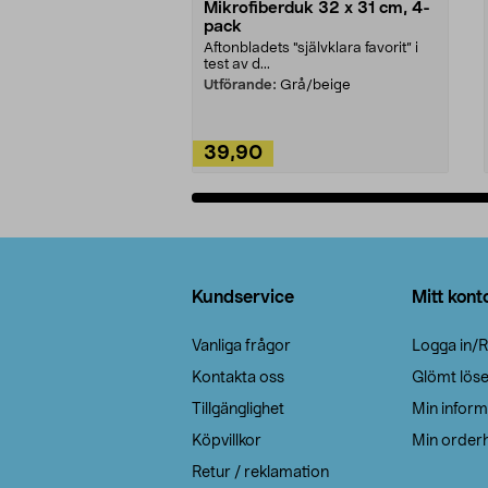
Mikrofiberduk 32 x 31 cm, 4-
pack
Aftonbladets "självklara favorit” i
test av d...
Utförande:
Grå/beige
39,90
Lägg i varukorg
Sidfot
Kundservice
Mitt kont
Vanliga frågor
Logga in/R
Kontakta oss
Glömt lös
Tillgänglighet
Min inform
Köpvillkor
Min orderh
Retur / reklamation