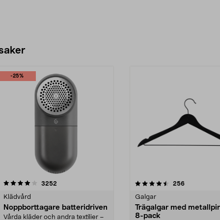
 saker
-25%
4.5av 5 stjärnor
recensioner
4.0av 5 stjärnor
recensioner
3252
256
Klädvård
Galgar
Noppborttagare batteridriven
Trägalgar med metallpi
8-pack
Vårda kläder och andra textilier –