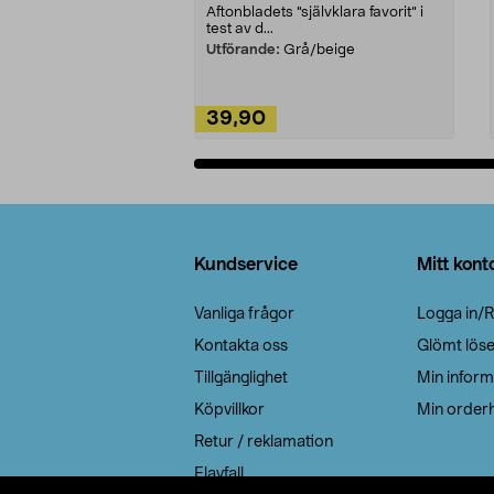
Aftonbladets "självklara favorit” i
test av d...
Utförande:
Grå/beige
39,90
Lägg i varukorg
Sidfot
Kundservice
Mitt kont
Vanliga frågor
Logga in/R
Kontakta oss
Glömt lös
Tillgänglighet
Min inform
Köpvillkor
Min orderh
Retur / reklamation
Elavfall