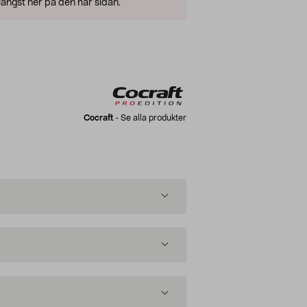
ängst ner på den här sidan.
Cocraft
-
Se alla produkter