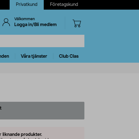
Privatkund
Företagskund
Välkommen
Logga in/Bli medlem
nden
Våra tjänster
Club Clas
t
er
liknande produkter.