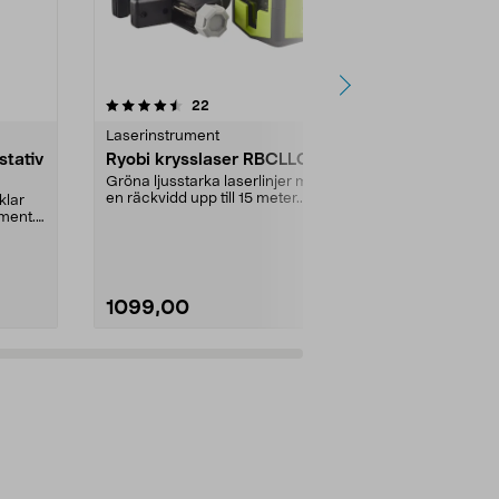
4.5 av 5 stjärnor
recensioner
4.5
22
9
Laserinstrument
Laserinstrum
stativ
Ryobi krysslaser RBCLLG1
Cocraft H
krysslaser,
Gröna ljusstarka laserlinjer med
grön
en räckvidd upp till 15 meter.
klar
3 gröna, spikr
Krysslaser Ryobi...
ment.
sekunder – rä
meter. Cocraf.
1099,00
1299,00