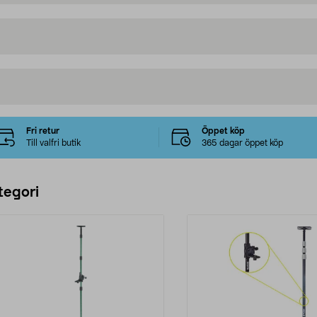
Fri retur
Öppet köp
Till valfri butik
365 dagar öppet köp
tegori