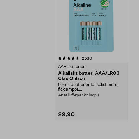
5av 5 stjärnor
recensioner
2530
AAA-batterier
Alkaliskt batteri AAA/LR03
Clas Ohlson
Longlifebatterier för kökstimers,
ficklampor,...
Antal i förpackning:
4
29,90
Lägg i varukorg