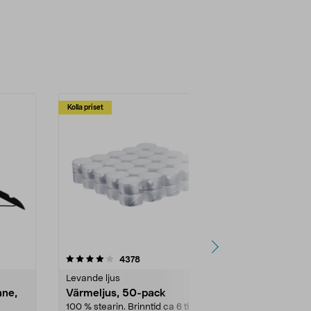
Kolla priset
Multibuy
4.5av 5 stjärnor
recensioner
4.5
4378
2
Levande ljus
Rengöringsm
nne,
Värmeljus, 50-pack
Bikarbonat
100 % stearin. Brinntid ca 6 tim.
Ett allsidigt 