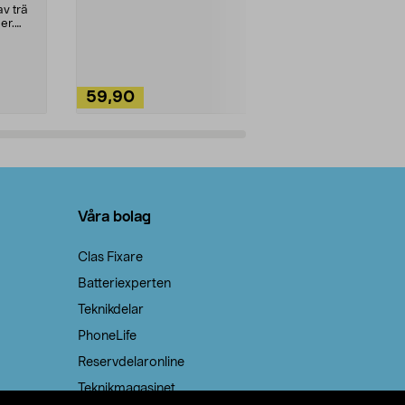
städning och 
v trä
ute. Städa med
er.
59,90
49,90
Lägg i varukorg
Lägg
Våra bolag
Clas Fixare
Batteriexperten
Teknikdelar
PhoneLife
Reservdelaronline
Teknikmagasinet