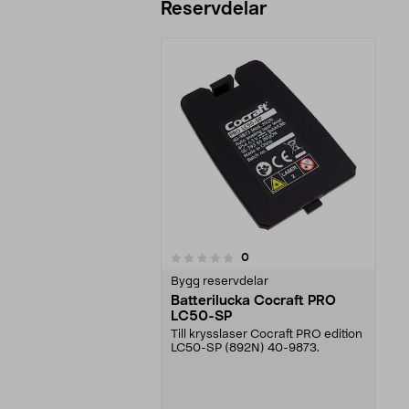
Reservdelar
recensioner
0
0 av 5 stjärnor
Bygg reservdelar
Batterilucka Cocraft PRO
LC50-SP
Till krysslaser Cocraft PRO edition
LC50-SP (892N) 40-9873.