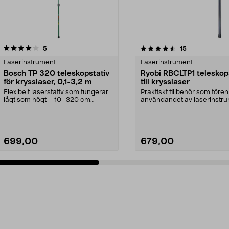
4.5 av 5 stjärnor
recensioner
4.5 av 5 stjärnor
recensioner
5
15
Laserinstrument
Laserinstrument
Bosch TP 320 teleskopstativ
Ryobi RBCLTP1 teleskop
för krysslaser, 0,1-3,2 m
till krysslaser
Flexibelt laserstativ som fungerar
Praktiskt tillbehör som fören
lågt som högt – 10–320 cm
användandet av laserinstru
arbetshöjd. Bosch T...
Ryobi RBCLTP1 ...
699,00
679,00