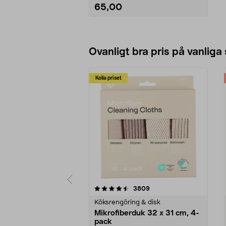
65,00
Lägg i varukorg
Ovanligt bra pris på vanliga
Kolla priset
5av 5 stjärnor
4.0av 5 stjärnor
recensioner
3809
Köksrengöring & disk
Mikrofiberduk 32 x 31 cm, 4-
pack