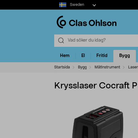
Select
Sweden
market
Hem
El
Fritid
Bygg
Startsida
Bygg
Mätinstrument
Laser
Krysslaser Cocraft 