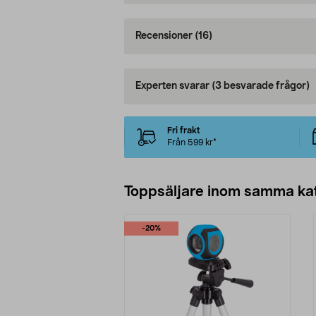
Recensioner
(16)
Experten svarar
(3 besvarade frågor)
Fri frakt
Från 599 kr*
Toppsäljare inom samma ka
-20%