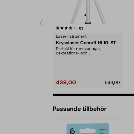
0 av 5 stjärnor
4.0 av 5 stjärnor
recensioner
81
Laserinstrument
Krysslaser Cocraft HL10-ST
Perfekt för renoveringar,
dekorations- och
underhållsarbete. Underlättar när
du ...
439,00
549,00
Passande tillbehör