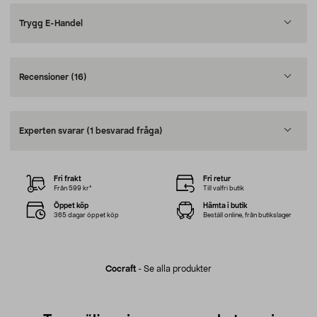
Trygg E-Handel
Recensioner
(16)
Experten svarar
(1 besvarad fråga)
Fri frakt
Fri retur
Från 599 kr*
Till valfri butik
Öppet köp
Hämta i butik
365 dagar öppet köp
Beställ online, från butikslager
Cocraft
-
Se alla produkter