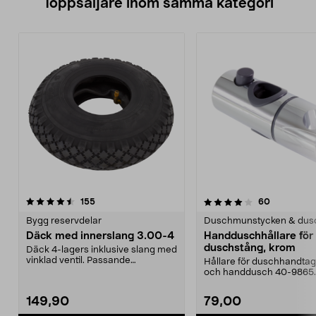
Toppsäljare inom samma kategori
4.0 av 5 stjärnor
recensioner
4.0 av 5 stjärnor
recensione
155
60
Bygg reservdelar
Duschmunstycken & dus
Däck med innerslang 3.00-4
Handduschhållare fö
duschstång, krom
Däck 4-lagers inklusive slang med
vinklad ventil. Passande
Hållare för duschhandtag t
luftgummihjul i dimen...
och handdusch 40-9865.
22 mm stång och ...
149,90
79,00