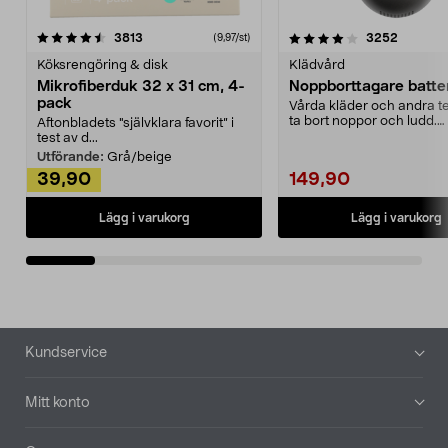
4.0av 5 stjärnor
recensioner
4.5av 5 stjärnor
recensio
3813
3252
(9,97/st)
Köksrengöring & disk
Klädvård
Mikrofiberduk 32 x 31 cm, 4-
Noppborttagare batter
pack
Vårda kläder och andra tex
ta bort noppor och ludd.
Aftonbladets "självklara favorit” i
Noppborttagaren fräs...
test av d...
Utförande:
Grå/beige
39,90
149,90
Lägg i varukorg
Lägg i varukorg
Sidfot
Kundservice
Mitt konto