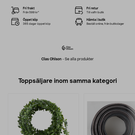
Fri frakt
Fri retur
Från 599 kr*
Till valfri butik
Öppet köp
Hämta i butik
365 dagar öppet köp
Beställ online, från butikslager
Clas Ohlson
-
Se alla produkter
Toppsäljare inom samma kategori