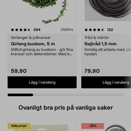
4.5 av 5 stjärnor
recensioner
4.5 av 5 stjärnor
recensione
384
122
(79,87/m)
Girlanger & julkransar
Tråd & märlor
Girlang buxbom, 5 m
Najtråd 1,5 mm
Stilfull girlang av buxbom - gör fina
Smidig att arbeta med. Li
kransar och dekorationer. Med en
nystan.
buxbomsgi...
59,90
79,90
Lägg i varukorg
Lägg i varukorg
Ovanligt bra pris på vanliga saker
Kolla priset
-25%