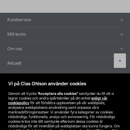
Sidfot
Kundservice
Mitt konto
Om oss
Product
+
Aktuellt
quantity
Våra bolag
Vi på Clas Ohlson använder cookies
Hitta butik
Genom att trycka
”Acceptera alla cookies”
samtycker du till att vi
lagrar cookies och andra spårtekniker på din enhet
enligt vår
cookiepolicy
för att förbättra upplevelsen på vår webbplats,
SE
NO
FI
analysera webbplatsens användning samt anpassa våra
marknadsföringsinsatser. Vi använder fyra kategorier av cookies:
nödvändiga, funktionella, analys och annonsering. För nödvändiga
cookies krävs inte ditt samtycke eftersom dessa cookies är
nödvändiga för att innehållet på webbplatsen ska kunna fungera. Om