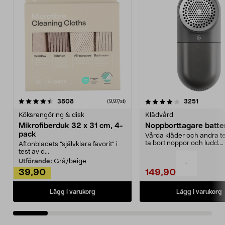
4.0av 5 stjärnor
recensioner
4.5av 5 stjärnor
recensio
3808
3251
(9,97/st)
Köksrengöring & disk
Klädvård
Mikrofiberduk 32 x 31 cm, 4-
Noppborttagare batter
pack
Vårda kläder och andra tex
ta bort noppor och ludd.
Aftonbladets "självklara favorit” i
Noppborttagaren fräs...
test av d...
Utförande:
Grå/beige
-
39,90
149,90
Lägg i varukorg
Lägg i varukorg