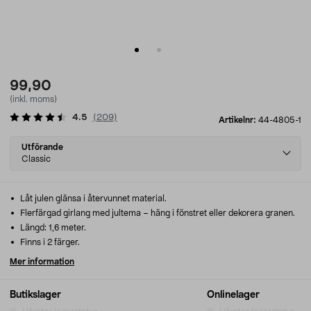
99,90
(inkl. moms)
4.5
(
209
)
Artikelnr:
44-4805-1
Select
Utförande
variant
Classic
Låt julen glänsa i återvunnet material.
Flerfärgad girlang med jultema – häng i fönstret eller dekorera granen.
Längd: 1,6 meter.
Finns i 2 färger.
Mer information
Butikslager
Onlinelager