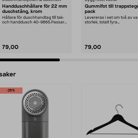
Handduschhållare för 22 mm
Gummifot till trappsteg
duschstång, krom
pack
Hållare för duschhandtag till tak-
Levereras i set om två av va
och handdusch 40-9865.Passar
storlek, totalt fyra
22 mm stång och ...
stycken.Innermåtten på de t.
79,00
79,00
 saker
-25%