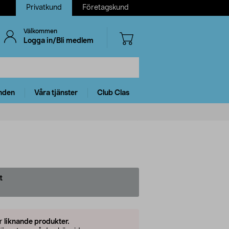
Privatkund
Företagskund
Välkommen
Logga in/Bli medlem
nden
Våra tjänster
Club Clas
t
er
liknande produkter.