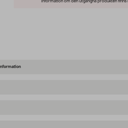
Information om den utgångna produkten finns l
information