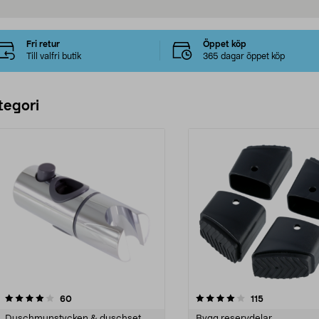
Fri retur
Öppet köp
Till valfri butik
365 dagar öppet köp
tegori
4.0 av 5 stjärnor
recensioner
4.5 av 5 stjärnor
recensioner
60
115
Duschmunstycken & duschset
Bygg reservdelar