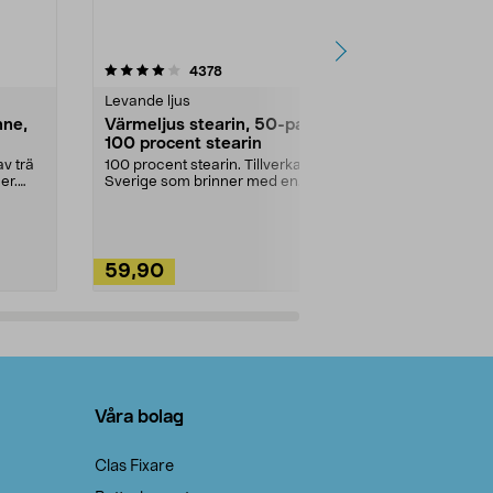
4.5av 5 stjärnor
recensioner
4.5
4378
2
Levande ljus
Rengöringsm
nne,
Värmeljus stearin, 50-pack,
Bikarbonat
100 procent stearin
Ett allsidigt 
städning och 
v trä
100 procent stearin. Tillverkade i
ute. Städa med
er.
Sverige som brinner med en
vacker och sotfri ...
59,90
49,90
Lägg i varukorg
Lägg
Våra bolag
Clas Fixare