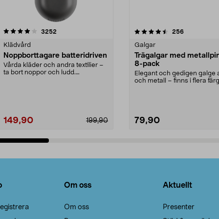
4.5av 5 stjärnor
recensioner
4.0av 5 stjärnor
recensioner
3252
256
Klädvård
Galgar
Noppborttagare batteridriven
Trägalgar med metallpi
8-pack
Vårda kläder och andra textilier –
ta bort noppor och ludd.
Elegant och gedigen galge a
Noppborttagaren fräs...
och metall – finns i flera färg
Galge med sv...
149,90
79,90
199,90
Lägg i varukorg
Lägg i varukorg
o
Om oss
Aktuellt
egistrera
Om oss
Presenter