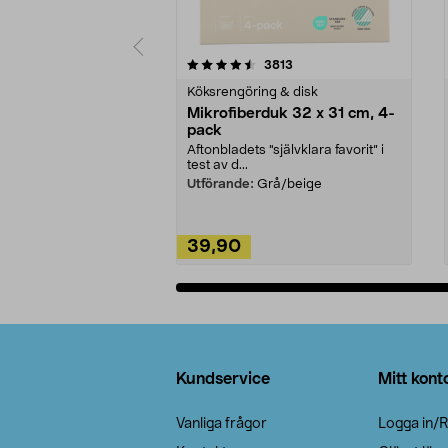
5av 5 stjärnor
4.0av 5 stjärnor
recensioner
3813
Köksrengöring & disk
Mikrofiberduk 32 x 31 cm, 4-
pack
Aftonbladets "självklara favorit” i
test av d...
Utförande:
Grå/beige
39,90
Lägg i varukorg
Sidfot
Kundservice
Mitt kont
Vanliga frågor
Logga in/R