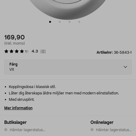
169,90
(inkl. moms)
4.3
(
8
)
Artikelnr:
36-5843-1
Select
Färg
variant
Vit
Kopplingsdosa i klassisk stil.
Låter dig återskapa äldre miljöer men med modern elinstallation.
Med skruvplint.
Mer information
Butikslager
Onlinelager
Hämtar lagerstatus...
Hämtar lagerstatus...