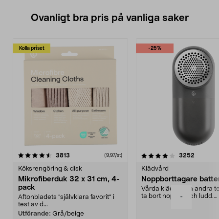
Ovanligt bra pris på vanliga saker
Kolla priset
-25%
4.0av 5 stjärnor
recensioner
4.5av 5 stjärnor
recensio
3813
3252
(9,97/st)
Köksrengöring & disk
Klädvård
Mikrofiberduk 32 x 31 cm, 4-
Noppborttagare batter
pack
Vårda kläder och andra tex
ta bort noppor och ludd.
-
Aftonbladets "självklara favorit” i
Noppborttagaren fräs...
test av d...
Utförande:
Grå/beige