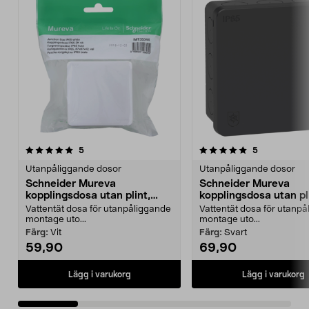
5.0 av 5 stjärnor
recensioner
4.5 av 5 stjärnor
recensioner
5
5
Utanpåliggande dosor
Utanpåliggande dosor
Schneider Mureva
Schneider Mureva
kopplingsdosa utan plint,
kopplingsdosa utan pl
utomhus
utomhus
Vattentät dosa för utanpåliggande
Vattentät dosa för utanp
montage uto...
montage uto...
Färg:
Vit
Färg:
Svart
59,90
69,90
Lägg i varukorg
Lägg i varukorg