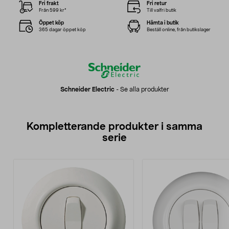
Fri frakt
Fri retur
Från 599 kr*
Till valfri butik
Öppet köp
Hämta i butik
365 dagar öppet köp
Beställ online, från butikslager
Schneider Electric
-
Se alla produkter
Kompletterande produkter i samma
serie