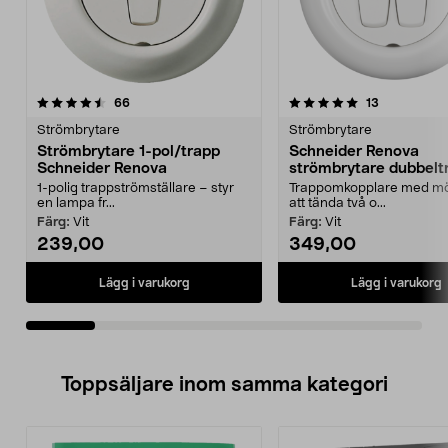
5.0av 5 stjärnor
recensioner
4.5av 5 stjärnor
recensioner
66
13
Strömbrytare
Strömbrytare
Strömbrytare 1-pol/trapp
Schneider Renova
Schneider Renova
strömbrytare dubbelt
1-polig trappströmställare – styr
Trappomkopplare med möj
en lampa fr...
att tända två o...
Färg:
Vit
Färg:
Vit
239,00
349,00
Lägg i varukorg
Lägg i varukorg
Toppsäljare inom samma kategori