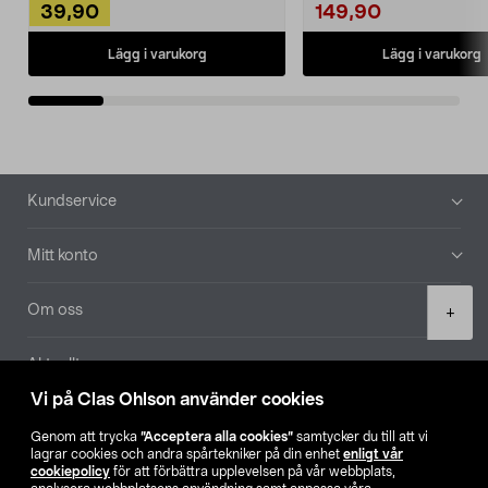
39,90
149,90
Lägg i varukorg
Lägg i varukorg
Sidfot
Kundservice
Mitt konto
Product
Om oss
+
quantity
Aktuellt
Vi på Clas Ohlson använder cookies
Våra bolag
Genom att trycka
”Acceptera alla cookies”
samtycker du till att vi
lagrar cookies och andra spårtekniker på din enhet
enligt vår
Hitta butik
cookiepolicy
för att förbättra upplevelsen på vår webbplats,