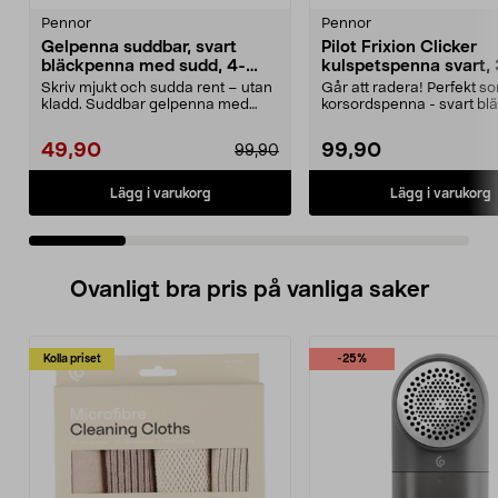
Pennor
Pennor
Gelpenna suddbar, svart
Pilot Frixion Clicker
bläckpenna med sudd, 4-
kulspetspenna svart,
pack
Skriv mjukt och sudda rent – utan
Går att radera! Perfekt s
kladd. Suddbar gelpenna med
korsordspenna - svart blä
svart bläck – perf...
Skönt gummerat grepp oc.
49,90
99,90
99,90
Lägg i varukorg
Lägg i varukorg
Ovanligt bra pris på vanliga saker
Kolla priset
-25%