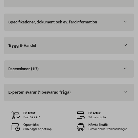
Specifikationer, dokument och ev. faroinformation
Trygg E-Handel
Recensioner
(117)
Experten svarar
(1 besvarad fråga)
Fri frakt
Fri retur
Från 599 kr*
Till valfri butik
Öppet köp
Hämta i butik
365 dagar öppet köp
Beställ online, från butikslager