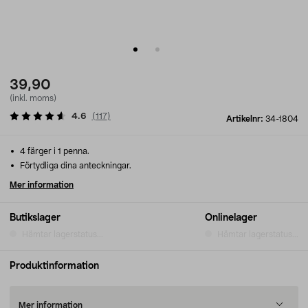
39,90
(inkl. moms)
4.6
(
117
)
Artikelnr:
34-1804
4 färger i 1 penna.
Förtydliga dina anteckningar.
Mer information
Butikslager
Onlinelager
Hämtar lagerstatus...
Hämtar lagerstatus...
Produktinformation
Mer information