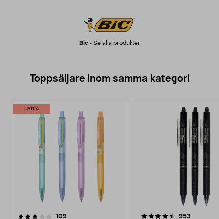
Bic
-
Se alla produkter
Toppsäljare inom samma kategori
-50%
4.5 av 5 stjärnor
recensioner
4.5 av 5 stjärnor
recension
109
953