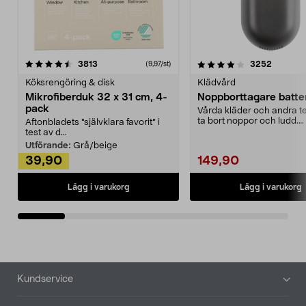
4.0av 5 stjärnor
recensioner
4.5av 5 stjärnor
recensio
3813
3252
(9,97/st)
Köksrengöring & disk
Klädvård
Mikrofiberduk 32 x 31 cm, 4-
Noppborttagare batter
pack
Vårda kläder och andra tex
ta bort noppor och ludd.
Aftonbladets "självklara favorit” i
Noppborttagaren fräs...
test av d...
Utförande:
Grå/beige
39,90
149,90
Lägg i varukorg
Lägg i varukorg
Sidfot
Kundservice