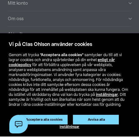
Mitt konto
Om oss
Aktuellt
Vi på Clas Ohlson använder cookies
Våra bolag
Genom att trycka
”Acceptera alla cookies”
samtycker du till att vi
lagrar cookies och andra spårtekniker på din enhet
enligt vår
Hitta butik
cookiepolicy
för att förbättra upplevelsen på vår webbplats,
analysera webbplatsens användning samt anpassa våra
marknadsföringsinsatser. Vi använder fyra kategorier av cookies:
nödvändiga, funktionella, analys och annonsering. För nödvändiga
SE
NO
FI
cookies krävs inte ditt samtycke eftersom dessa cookies är
nödvändiga för att innehållet på webbplatsen ska kunna fungera. Om
du istället vill skräddarsy dina val kan du trycka på
inställningar
. Ditt
samtycke är frivilligt och kan återkallas när som helst genom att du
ändrar i dina cookie-inställningar eller kontaktar oss för guidning.
Acceptera alla cookies
Avvisa alla
Köpvillkor
Privacy statement
Klubbvillkor
För företag
Inställningar
Ändra till priser exklusive moms