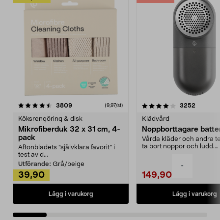
4.0av 5 stjärnor
recensioner
4.5av 5 stjärnor
recensio
3809
3252
(9,97/st)
Köksrengöring & disk
Klädvård
Mikrofiberduk 32 x 31 cm, 4-
Noppborttagare batter
pack
Vårda kläder och andra tex
ta bort noppor och ludd.
Aftonbladets "självklara favorit” i
Noppborttagaren fräs...
test av d...
Utförande:
Grå/beige
-
39,90
149,90
Lägg i varukorg
Lägg i varukorg