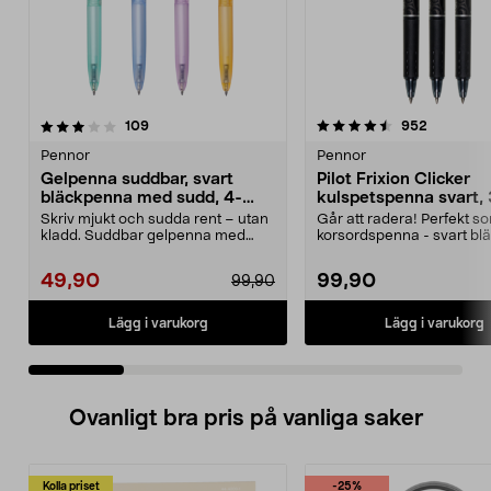
4.5 av 5 stjärnor
recensioner
4.5 av 5 stjärnor
recension
109
952
Pennor
Pennor
Gelpenna suddbar, svart
Pilot Frixion Clicker
bläckpenna med sudd, 4-
kulspetspenna svart,
pack
Skriv mjukt och sudda rent – utan
Går att radera! Perfekt s
kladd. Suddbar gelpenna med
korsordspenna - svart blä
svart bläck – perf...
Skönt gummerat grepp oc.
49,90
99,90
99,90
Lägg i varukorg
Lägg i varukorg
Ovanligt bra pris på vanliga saker
Kolla priset
-25%