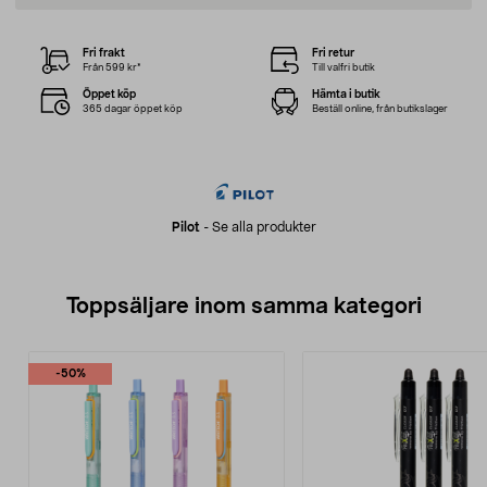
Fri frakt
Fri retur
Från 599 kr*
Till valfri butik
Öppet köp
Hämta i butik
365 dagar öppet köp
Beställ online, från butikslager
Pilot
-
Se alla produkter
Toppsäljare inom samma kategori
-50%