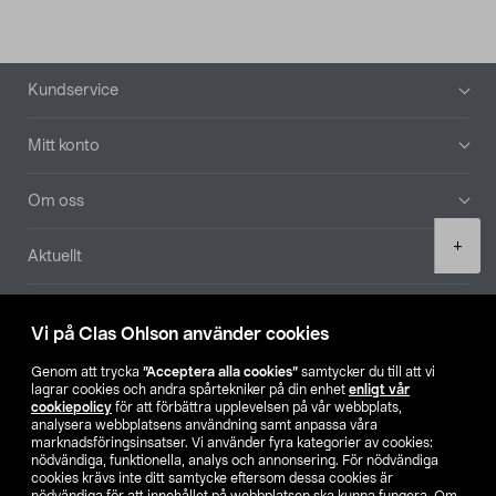
Sidfot
Kundservice
Mitt konto
Om oss
Product
+
Aktuellt
quantity
Våra bolag
Vi på Clas Ohlson använder cookies
Hitta butik
Genom att trycka
”Acceptera alla cookies”
samtycker du till att vi
lagrar cookies och andra spårtekniker på din enhet
enligt vår
cookiepolicy
för att förbättra upplevelsen på vår webbplats,
SE
NO
FI
analysera webbplatsens användning samt anpassa våra
marknadsföringsinsatser. Vi använder fyra kategorier av cookies:
nödvändiga, funktionella, analys och annonsering. För nödvändiga
cookies krävs inte ditt samtycke eftersom dessa cookies är