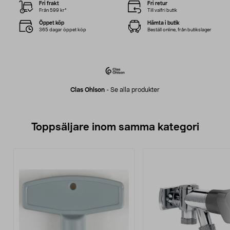
Fri frakt
Fri retur
Från 599 kr*
Till valfri butik
Öppet köp
Hämta i butik
365 dagar öppet köp
Beställ online, från butikslager
Clas Ohlson
-
Se alla produkter
Toppsäljare inom samma kategori