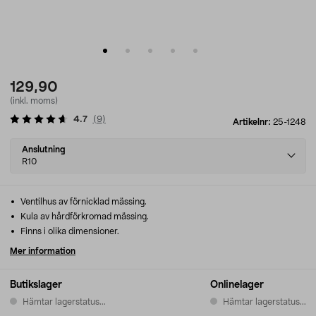
129,90
(inkl. moms)
4.7
(
9
)
Artikelnr:
25-1248
Select
Anslutning
variant
R10
Ventilhus av förnicklad mässing.
Kula av hårdförkromad mässing.
Finns i olika dimensioner.
Mer information
Butikslager
Onlinelager
Hämtar lagerstatus...
Hämtar lagerstatus...