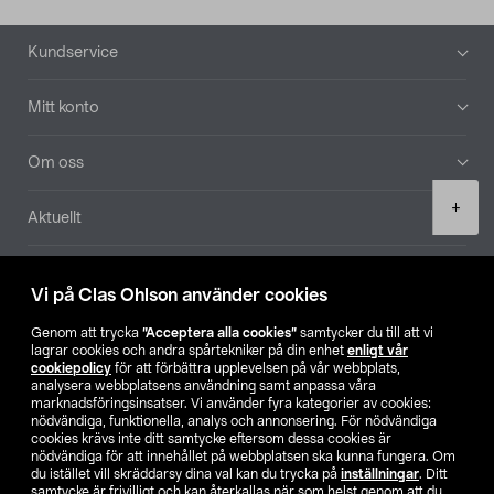
Sidfot
Kundservice
Mitt konto
Om oss
Product
+
Aktuellt
quantity
Våra bolag
Vi på Clas Ohlson använder cookies
Hitta butik
Genom att trycka
”Acceptera alla cookies”
samtycker du till att vi
lagrar cookies och andra spårtekniker på din enhet
enligt vår
cookiepolicy
för att förbättra upplevelsen på vår webbplats,
SE
NO
FI
analysera webbplatsens användning samt anpassa våra
marknadsföringsinsatser. Vi använder fyra kategorier av cookies:
nödvändiga, funktionella, analys och annonsering. För nödvändiga
cookies krävs inte ditt samtycke eftersom dessa cookies är
nödvändiga för att innehållet på webbplatsen ska kunna fungera. Om
du istället vill skräddarsy dina val kan du trycka på
inställningar
. Ditt
samtycke är frivilligt och kan återkallas när som helst genom att du