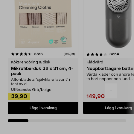
4.0av 5 stjärnor
recensioner
4.5av 5 stjärnor
recensio
3816
3254
(9,97/st)
Köksrengöring & disk
Klädvård
Mikrofiberduk 32 x 31 cm, 4-
Noppborttagare batter
pack
Vårda kläder och andra tex
ta bort noppor och ludd.
Aftonbladets "självklara favorit” i
Noppborttagaren fräs...
test av d...
Utförande:
Grå/beige
-
39,90
149,90
Lägg i varukorg
Lägg i varukorg