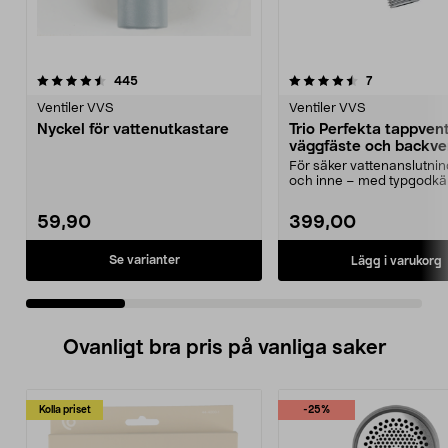
4.5 av 5 stjärnor
recensioner
4.5 av 5 stjärnor
recensioner
445
7
Ventiler VVS
Ventiler VVS
Nyckel för vattenutkastare
Trio Perfekta tappven
väggfäste och backven
G15
För säker vattenanslutnin
och inne – med typgodk
backventil. Trio Perfek...
59,90
399,00
Se varianter
Lägg i varukorg
Ovanligt bra pris på vanliga saker
Kolla priset
-25%