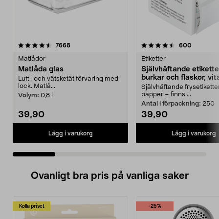
4.5 av 5 stjärnor
recensioner
4.5 av 5 stjärnor
recension
7668
600
Matlådor
Etiketter
Matlåda glas
Självhäftande etiketter
burkar och flaskor, vit
Luft- och vätsketät förvaring med
lock. Matlå...
Självhäftande frysetiketter
papper – finns ...
Volym:
0,8 l
Antal i förpackning:
250
39,90
39,90
Lägg i varukorg
Lägg i varukorg
Ovanligt bra pris på vanliga saker
Kolla priset
-25%