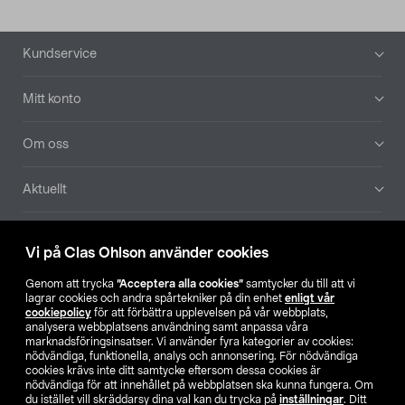
Sidfot
Kundservice
Mitt konto
Om oss
Aktuellt
Våra bolag
Vi på Clas Ohlson använder cookies
Hitta butik
Genom att trycka
”Acceptera alla cookies”
samtycker du till att vi
lagrar cookies och andra spårtekniker på din enhet
enligt vår
cookiepolicy
för att förbättra upplevelsen på vår webbplats,
SE
NO
FI
analysera webbplatsens användning samt anpassa våra
marknadsföringsinsatser. Vi använder fyra kategorier av cookies:
nödvändiga, funktionella, analys och annonsering. För nödvändiga
cookies krävs inte ditt samtycke eftersom dessa cookies är
nödvändiga för att innehållet på webbplatsen ska kunna fungera. Om
du istället vill skräddarsy dina val kan du trycka på
inställningar
. Ditt