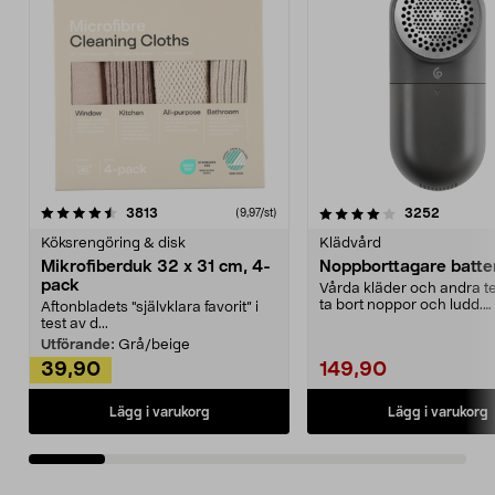
4.0av 5 stjärnor
recensioner
4.5av 5 stjärnor
recensio
3813
3252
(9,97/st)
Köksrengöring & disk
Klädvård
Mikrofiberduk 32 x 31 cm, 4-
Noppborttagare batter
pack
Vårda kläder och andra tex
ta bort noppor och ludd.
Aftonbladets "självklara favorit” i
Noppborttagaren fräs...
test av d...
Utförande:
Grå/beige
39,90
149,90
Lägg i varukorg
Lägg i varukorg