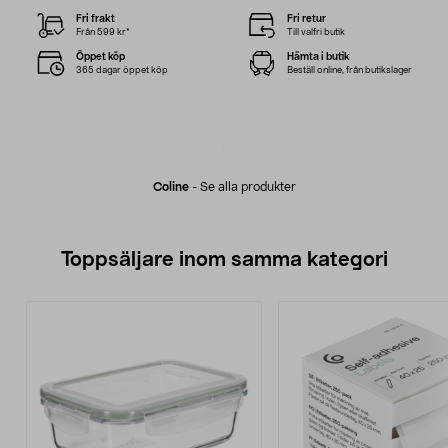
Fri frakt
Fri retur
Från 599 kr*
Till valfri butik
Öppet köp
Hämta i butik
365 dagar öppet köp
Beställ online, från butikslager
Coline
-
Se alla produkter
Toppsäljare inom samma kategori