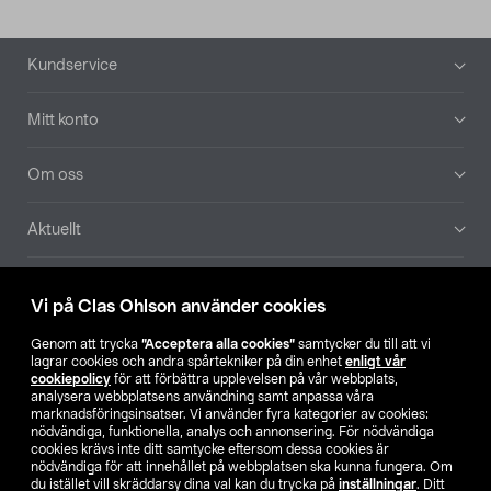
Sidfot
Kundservice
Mitt konto
Om oss
Aktuellt
Våra bolag
Vi på Clas Ohlson använder cookies
Hitta butik
Genom att trycka
”Acceptera alla cookies”
samtycker du till att vi
lagrar cookies och andra spårtekniker på din enhet
enligt vår
cookiepolicy
för att förbättra upplevelsen på vår webbplats,
SE
NO
FI
analysera webbplatsens användning samt anpassa våra
marknadsföringsinsatser. Vi använder fyra kategorier av cookies:
nödvändiga, funktionella, analys och annonsering. För nödvändiga
cookies krävs inte ditt samtycke eftersom dessa cookies är
nödvändiga för att innehållet på webbplatsen ska kunna fungera. Om
du istället vill skräddarsy dina val kan du trycka på
inställningar
. Ditt