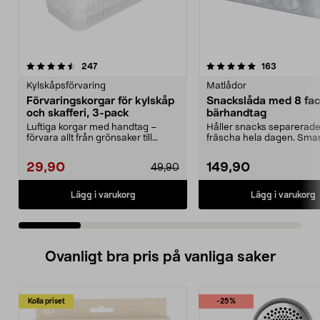
5.0 av 5 stjärnor
recensioner
5.0 av 5 stjärnor
recensione
247
163
Kylskåpsförvaring
Matlådor
Förvaringskorgar för kylskåp
Snackslåda med 8 fac
och skafferi, 3-pack
bärhandtag
Luftiga korgar med handtag –
Håller snacks separerad
förvara allt från grönsaker till
fräscha hela dagen. Smar
städtillbehör. För...
tålig matlåda – perfe...
29,90
149,90
49,90
Lägg i varukorg
Lägg i varukorg
Ovanligt bra pris på vanliga saker
Kolla priset
-25%