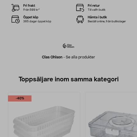
Fri frakt
Fri retur
Från 599 kr*
Till valfri butik
Öppet köp
Hämta i butik
365 dagar öppet köp
Beställ online, från butikslager
Clas Ohlson
-
Se alla produkter
Toppsäljare inom samma kategori
-40%