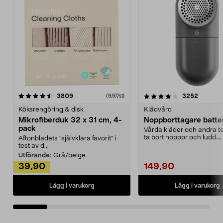
4.0av 5 stjärnor
recensioner
4.5av 5 stjärnor
recensio
3809
3252
(9,97/st)
Köksrengöring & disk
Klädvård
Mikrofiberduk 32 x 31 cm, 4-
Noppborttagare batter
pack
Vårda kläder och andra tex
ta bort noppor och ludd.
Aftonbladets "självklara favorit” i
Noppborttagaren fräs...
test av d...
Utförande:
Grå/beige
39,90
149,90
Lägg i varukorg
Lägg i varukorg