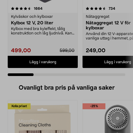
4.5 av 5 stjärnor
recensioner
4.5 av 5 stjärnor
recension
1664
734
Kylväskor och kylboxar
Nätaggregat
Kylbox 12 V, 20 liter
Nätaggregat 12 V för
kylboxar
Kylbox med bra kyleffekt, tålig
konstruktion och låg ljudnivå. Kan
Använd din 12 V-apparater
både kyla och...
vanliga uttag i hemmet, p
campingen eller i stugan..
499,00
249,00
599,00
Lägg i varukorg
Lägg i varukorg
Ovanligt bra pris på vanliga saker
Kolla priset
-25%