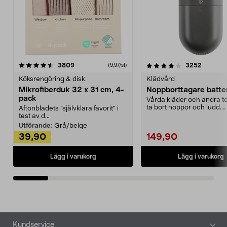
4.0av 5 stjärnor
recensioner
4.5av 5 stjärnor
recensio
3809
3252
(9,97/st)
Köksrengöring & disk
Klädvård
Mikrofiberduk 32 x 31 cm, 4-
Noppborttagare batter
pack
Vårda kläder och andra tex
ta bort noppor och ludd.
Aftonbladets "självklara favorit” i
Noppborttagaren fräs...
test av d...
Utförande:
Grå/beige
39,90
149,90
Lägg i varukorg
Lägg i varukorg
Sidfot
Kundservice