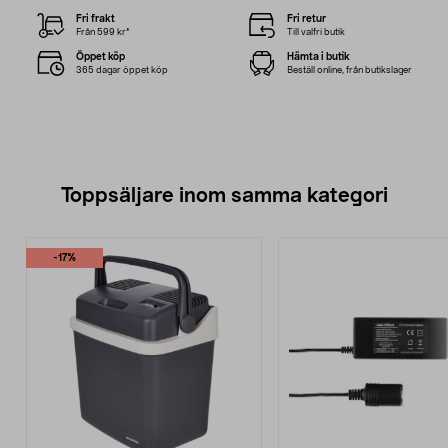
Fri frakt
Fri retur
Från 599 kr*
Till valfri butik
Öppet köp
Hämta i butik
365 dagar öppet köp
Beställ online, från butikslager
Toppsäljare inom samma kategori
-17%