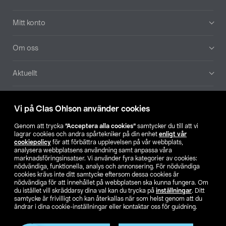
Mitt konto
Om oss
Aktuellt
Våra bolag
Vi på Clas Ohlson använder cookies
Hitta butik
Genom att trycka
”Acceptera alla cookies”
samtycker du till att vi
lagrar cookies och andra spårtekniker på din enhet
enligt vår
cookiepolicy
för att förbättra upplevelsen på vår webbplats,
SE
NO
FI
analysera webbplatsens användning samt anpassa våra
marknadsföringsinsatser. Vi använder fyra kategorier av cookies:
nödvändiga, funktionella, analys och annonsering. För nödvändiga
cookies krävs inte ditt samtycke eftersom dessa cookies är
nödvändiga för att innehållet på webbplatsen ska kunna fungera. Om
du istället vill skräddarsy dina val kan du trycka på
inställningar
. Ditt
samtycke är frivilligt och kan återkallas när som helst genom att du
ändrar i dina cookie-inställningar eller kontaktar oss för guidning.
Köpvillkor
Privacy statement
Klubbvillkor
För företag
Ändra till priser exklusive moms