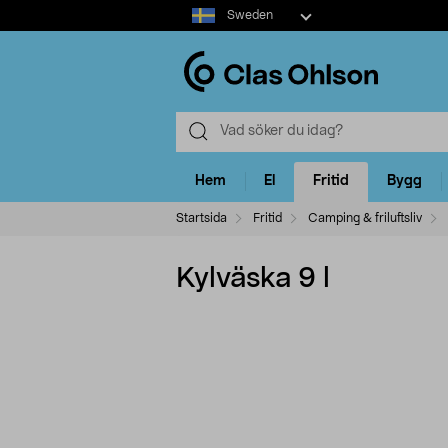
Select
Sweden
market
Hem
El
Fritid
Bygg
Startsida
Fritid
Camping & friluftsliv
Kylväska 9 l