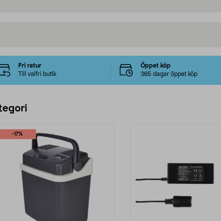
Fri retur
Öppet köp
Till valfri butik
365 dagar öppet köp
tegori
-17%