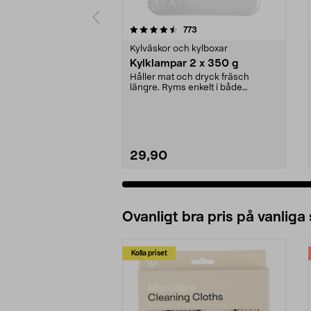
5 av 5 stjärnor
4.5 av 5 stjärnor
recensioner
773
Kylväskor och kylboxar
Kylklampar 2 x 350 g
Håller mat och dryck fräsch
längre. Ryms enkelt i både
kylväska, kylbox och frys...
29,90
Ovanligt bra pris på vanliga
Kolla priset