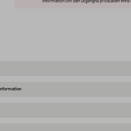
Information om den utgångna produkten finns l
information