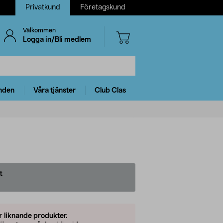
Privatkund
Företagskund
Välkommen
Logga in/Bli medlem
nden
Våra tjänster
Club Clas
t
er
liknande produkter.