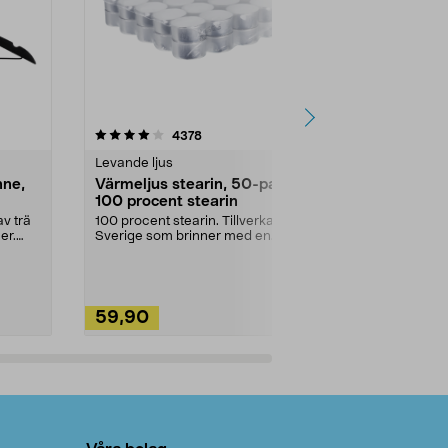
4.5av 5 stjärnor
recensioner
4.5
4378
2
Levande ljus
Rengöringsm
nne,
Värmeljus stearin, 50-pack,
Bikarbonat
100 procent stearin
Ett allsidigt 
städning och 
v trä
100 procent stearin. Tillverkade i
ute. Städa med
er.
Sverige som brinner med en
vacker och sotfri ...
59,90
49,90
Lägg i varukorg
Lägg