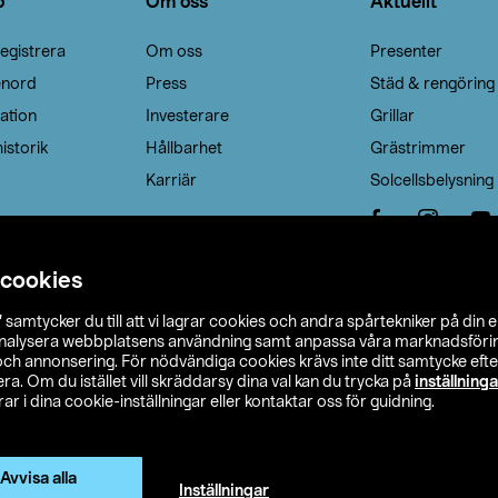
o
Om oss
Aktuellt
egistrera
Om oss
Presenter
enord
Press
Städ & rengöring
ation
Investerare
Grillar
istorik
Hållbarhet
Grästrimmer
Karriär
Solcellsbelysning
 cookies
”
samtycker du till att vi lagrar cookies och andra spårtekniker på din 
analysera webbplatsens användning samt anpassa våra marknadsförings
 och annonsering. För nödvändiga cookies krävs inte ditt samtycke ef
a. Om du istället vill skräddarsy dina val kan du trycka på
inställninga
r i dina cookie-inställningar eller kontaktar oss för guidning.
s Ohlson
Köpvillkor
Privacy statement
Klubbvillkor
H
Ändra till priser exklusive moms
Avvisa alla
Inställningar