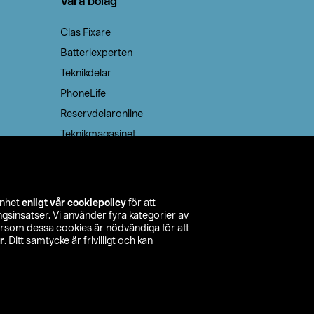
Våra bolag
Clas Fixare
Batteriexperten
Teknikdelar
PhoneLife
Reservdelaronline
Teknikmagasinet
enhet
enligt vår cookiepolicy
för att
insatser. Vi använder fyra kategorier av
tersom dessa cookies är nödvändiga för att
r
. Ditt samtycke är frivilligt och kan
itta butik