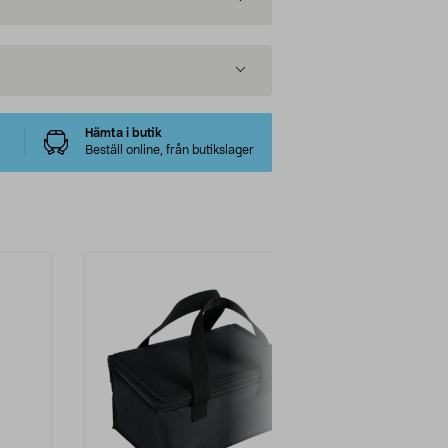
Hämta i butik
Beställ online, från butikslager
-33%