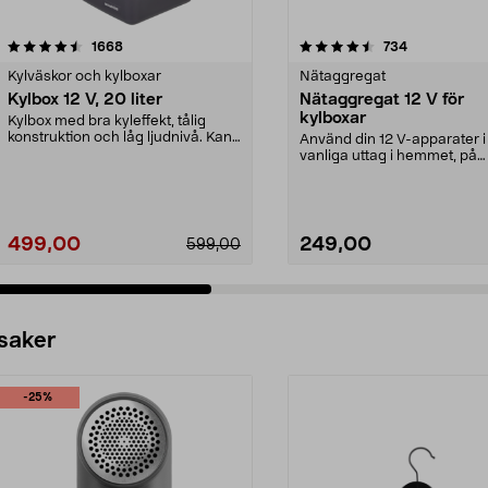
4.5 av 5 stjärnor
recensioner
4.5 av 5 stjärnor
recensioner
1668
734
Kylväskor och kylboxar
Nätaggregat
Kylbox 12 V, 20 liter
Nätaggregat 12 V för
kylboxar
Kylbox med bra kyleffekt, tålig
konstruktion och låg ljudnivå. Kan
Använd din 12 V-apparater i
både kyla och...
vanliga uttag i hemmet, på
campingen eller i stugan....
499,00
249,00
599,00
 saker
-25%