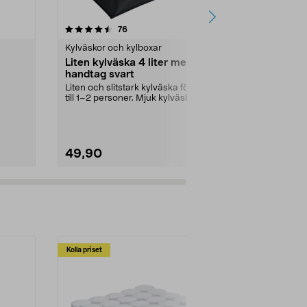
4.5 av 5 stjärnor
recensioner
4.5
76
9
Kylväskor och kylboxar
Kylväskor och
Liten kylväska 4 liter med
Kylväska 14 
handtag svart
Mjuk hög väs
insida och plat
Liten och slitstark kylväska för mat
till 1–2 personer. Mjuk kylväska, 4
Färg:
Beige
liter –...
49,90
99,90
Kolla priset
Multibuy