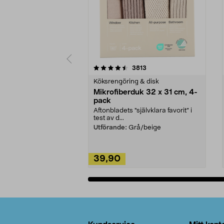
5av 5 stjärnor
4.0av 5 stjärnor
recensioner
3813
Köksrengöring & disk
Mikrofiberduk 32 x 31 cm, 4-
pack
Aftonbladets "självklara favorit” i
test av d...
Utförande:
Grå/beige
39,90
Lägg i varukorg
Sidfot