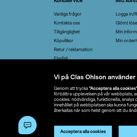
Kundservice
Mitt kont
Vanliga frågor
Logga in/R
Kontakta oss
Glömt lös
Tillgänglighet
Min inform
Köpvillkor
Min orderh
Retur / reklamation
Elavfall
Cookie policy
Leveransalternativ
Vi på Clas Ohlson använder
Genom att trycka
”Acceptera alla cookies
förbättra upplevelsen på vår webbplats, 
cookies: nödvändiga, funktionella, analys
innehållet på webbplatsen ska kunna funger
återkallas när som helst genom att du ändra
© 2026 Cla
Acceptera alla cookies