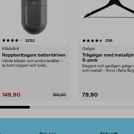
4.5av 5 stjärnor
recensioner
4.0av 5 stjärnor
recensioner
3252
256
Klädvård
Galgar
Noppborttagare batteridriven
Trägalgar med metallpi
8-pack
Vårda kläder och andra textilier –
ta bort noppor och ludd.
Elegant och gedigen galge a
Noppborttagaren fräs...
och metall – finns i flera färg
Galge med sv...
149,90
79,90
199,90
Lägg i varukorg
Lägg i varukorg