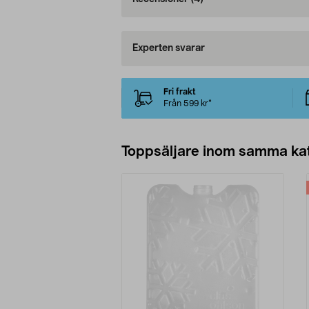
Experten svarar
Fri frakt
Från 599 kr*
Toppsäljare inom samma ka