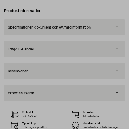
Produktinformation
Specifikationer, dokument och ev. faroinformation
Trygg E-Handel
Recensioner
Experten svarar
Fri frakt
Fri retur
Från 599 kr*
Till valfri butik
Öppet köp
Hämta i butik
365 dagar öppet köp
Beställ online, från butikslager