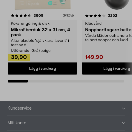
4.0av 5 stjärnor
recensioner
4.5av 5 stjärnor
recensio
3809
3252
(9,97/st)
Köksrengöring & disk
Klädvård
Mikrofiberduk 32 x 31 cm, 4-
Noppborttagare batter
pack
Vårda kläder och andra tex
ta bort noppor och ludd.
Aftonbladets "självklara favorit” i
Noppborttagaren fräs...
test av d...
Utförande:
Grå/beige
39,90
149,90
Lägg i varukorg
Lägg i varukorg
Sidfot
Kundservice
Mitt konto