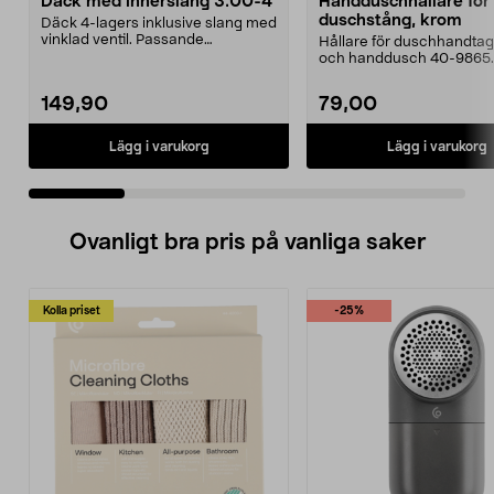
Däck med innerslang 3.00-4
Handduschhållare fö
duschstång, krom
Däck 4-lagers inklusive slang med
vinklad ventil. Passande
Hållare för duschhandtag t
luftgummihjul i dimen...
och handdusch 40-9865.
22 mm stång och ...
149,90
79,00
Lägg i varukorg
Lägg i varukorg
Ovanligt bra pris på vanliga saker
Kolla priset
-25%