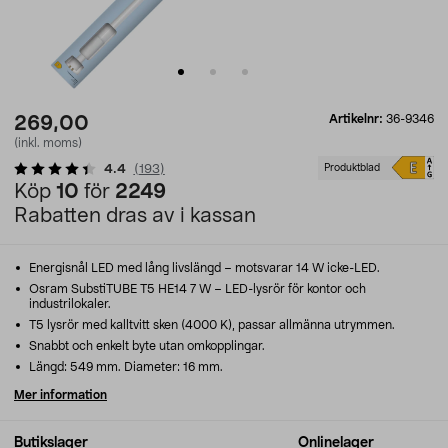
Artikelnr:
36-9346
269,00
(inkl. moms)
4.4
(
193
)
Produktblad
Köp
10
för
2249
Rabatten dras av i kassan
Energisnål LED med lång livslängd – motsvarar 14 W icke-LED.
Osram SubstiTUBE T5 HE14 7 W – LED-lysrör för kontor och
industrilokaler.
T5 lysrör med kalltvitt sken (4000 K), passar allmänna utrymmen.
Snabbt och enkelt byte utan omkopplingar.
Längd: 549 mm. Diameter: 16 mm.
Mer information
Butikslager
Onlinelager