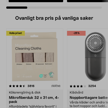
Ovanligt bra pris på vanliga saker
Kolla priset
-25%
4.0av 5 stjärnor
recensioner
4.5av 5 stjärnor
recensio
3816
3254
(9,97/st)
Köksrengöring & disk
Klädvård
Mikrofiberduk 32 x 31 cm, 4-
Noppborttagare batter
pack
Vårda kläder och andra tex
ta bort noppor och ludd.
Aftonbladets "självklara favorit” i