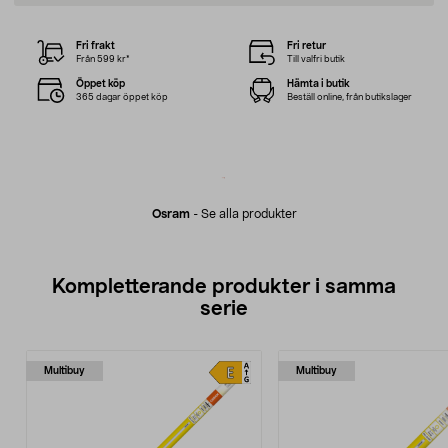
Fri frakt
Fri retur
Från 599 kr*
Till valfri butik
Öppet köp
Hämta i butik
365 dagar öppet köp
Beställ online, från butikslager
Osram
-
Se alla produkter
Kompletterande produkter i samma
serie
Multibuy
Multibuy