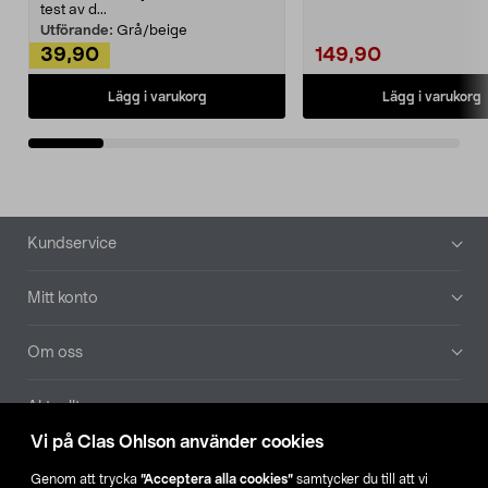
Noppborttagaren fräs...
test av d...
Utförande:
Grå/beige
39,90
149,90
Lägg i varukorg
Lägg i varukorg
Sidfot
Kundservice
Mitt konto
Om oss
Aktuellt
Vi på Clas Ohlson använder cookies
Våra bolag
Genom att trycka
”Acceptera alla cookies”
samtycker du till att vi