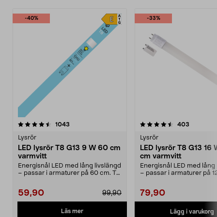
-40%
-33%
4.5 av 5 stjärnor
recensioner
4.5 av 5 stjärnor
recension
1043
403
Lysrör
Lysrör
LED lysrör T8 G13 9 W 60 cm
LED lysrör T8 G13 16
varmvitt
cm varmvitt
Energisnål LED med lång livslängd
Energisnål LED med lång 
– passar i armaturer på 60 cm. T8
– passar i armaturer på 1
G13 9 W – LE...
T8 G13 16 W – ...
59,90
79,90
99,90
Läs mer
Lägg i varukorg