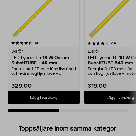
4.0av 5 stjärnor
recensioner
4.0av 5 stjärnor
recensione
60
34
Lysrör
Lysrör
LED Lysrör T5 16 W Osram
LED Lysrör T5 10 W 
SubstiTUBE 1149 mm
SubstiTUBE 849 mm
Energisnål LED med lång livslängd
Energisnål LED med lång 
och extra högt ljusflöde –
och högt ljusflöde – mots
motsvarar 28 W icke...
W icke-LED. ...
329,00
319,00
Lägg i varukorg
Lägg i varukorg
Toppsäljare inom samma kategori