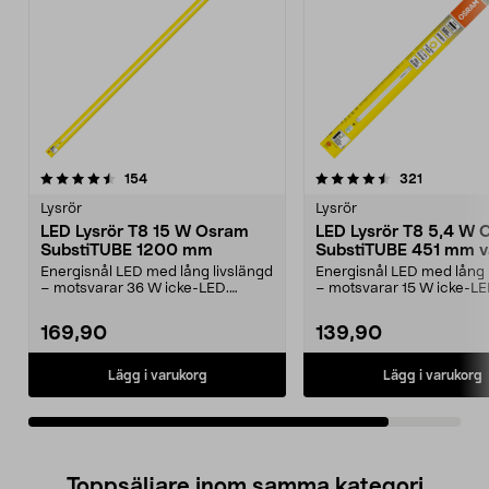
4.5av 5 stjärnor
recensioner
recensione
154
321
Lysrör
Lysrör
LED Lysrör T8 15 W Osram
LED Lysrör T8 5,4 W
SubstiTUBE 1200 mm
SubstiTUBE 451 mm v
Energisnål LED med lång livslängd
Energisnål LED med lång 
– motsvarar 36 W icke-LED.
– motsvarar 15 W icke-LE
Osram SubstiTUBE T8...
Osram SubstiTUBE T8...
169,90
139,90
Lägg i varukorg
Lägg i varukorg
Toppsäljare inom samma kategori