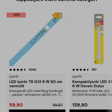
-40%
4.5 av 5 stjärnor
recensioner
4.5 av 5 stjärnor
recensione
1040
797
Lysrör
Lysrör
LED lysrör T8 G13 9 W 60 cm
Kompaktlysrör LED S
varmvitt
6 W Osram Dulux
Energisnål LED med lång livslängd
Motsvarar 11 W icke-LED – 
– passar i armaturer på 60 cm. T8
30 000 timmars lystid. O
G13 9 W – LE...
Dulux S11 G23 – ...
59,90
139,90
99,90