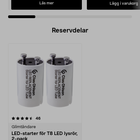
Läs mer
Lägg i varukorg
Reservdelar
recensioner
46
Glimtändare
LED-starter för T8 LED lysrör,
2-pack