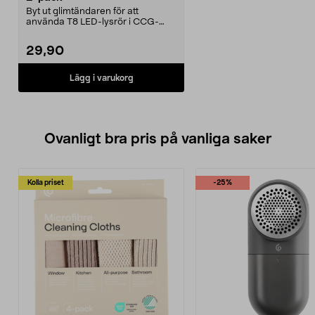
Byt ut glimtändaren för att
använda T8 LED-lysrör i CCG-
armaturer. Passar T8 LED...
29,90
Lägg i varukorg
Ovanligt bra pris på vanliga saker
Kolla priset
-25%