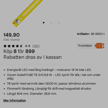
Artikelnr:
36-9350-1
149,90
(inkl. moms)
4.5
(
361
)
Produktblad
Köp
8
för
899
Rabatten dras av i kassan
Energisnål LED med lång livslängd – motsvarar 18 W icke-LED.
Osram SubstiTUBE T8 G13 6,6 W – LED-lysrör för kök, i tak och under
skåp.
T8 lysrör med varmvitt sken (3000 K), passar allmänna utrymmen.
Flimmerfri tändning. Lämpligt för drift med magnetiskt drivdon.
Längd: 604 mm. Diameter: 26,8 mm.
Mer information