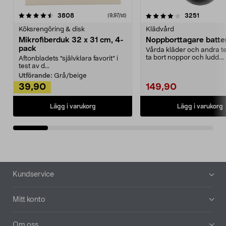
4.0av 5 stjärnor
recensioner
4.5av 5 stjärnor
recensio
3808
3251
(9,97/st)
Köksrengöring & disk
Klädvård
Mikrofiberduk 32 x 31 cm, 4-
Noppborttagare batter
pack
Vårda kläder och andra tex
ta bort noppor och ludd.
Aftonbladets "självklara favorit” i
Noppborttagaren fräs...
test av d...
Utförande:
Grå/beige
39,90
149,90
Lägg i varukorg
Lägg i varukorg
Sidfot
Kundservice
Mitt konto
Om oss