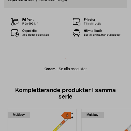
Experten svarar
(1 besvarad fråga)
Fri frakt
Fri retur
Från 599 kr*
Till valfri butik
Öppet köp
Hämta i butik
365 dagar öppet köp
Beställ online, från butikslager
Osram
-
Se alla produkter
Kompletterande produkter i samma
serie
Multibuy
Multibuy