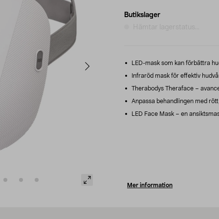
Butikslager
Hämtar lagerstatus...
LED-mask som kan förbättra hud
Infraröd mask för effektiv hudvår
Therabodys Theraface – avance
Anpassa behandlingen med rött, i
LED Face Mask – en ansiktsmask
Mer information