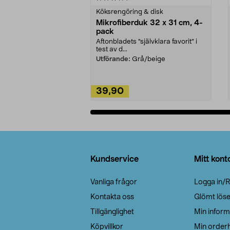
Köksrengöring & disk
Mikrofiberduk 32 x 31 cm, 4-
pack
Aftonbladets "självklara favorit” i
test av d...
Utförande:
Grå/beige
39,90
Lägg i varukorg
Sidfot
Kundservice
Mitt kont
Vanliga frågor
Logga in/R
Kontakta oss
Glömt lös
Tillgänglighet
Min inform
Köpvillkor
Min orderh