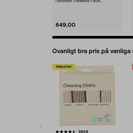
i ansiktet. Flawless Face
Rechargeable 3.0 – an...
649,00
Ovanligt bra pris på vanliga
Kolla priset
5av 5 stjärnor
4.0av 5 stjärnor
recensioner
3808