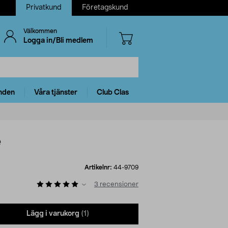
Privatkund
Företagskund
Välkommen
Logga in/Bli medlem
nden
Våra tjänster
Club Clas
e
Artikelnr:
44-9709
3
recensioner
Lägg i varukorg
(1)