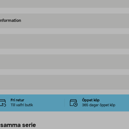
information
Fri retur
Öppet köp
Till valfri butik
365 dagar öppet köp
 samma serie