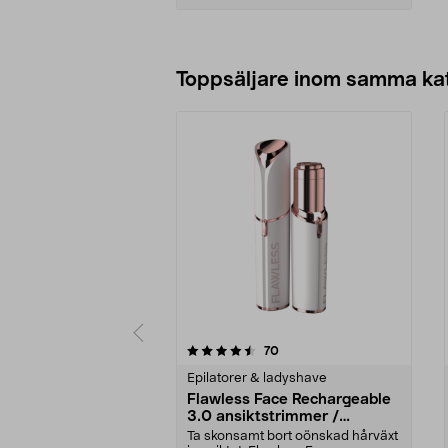
Lägg i varukorg
Toppsäljare inom samma ka
5 av 5 stjärnor
4.0 av 5 stjärnor
recensioner
70
Epilatorer & ladyshave
Flawless Face Rechargeable
3.0 ansiktstrimmer /
hårborttagare, laddbar
Ta skonsamt bort oönskad hårväxt