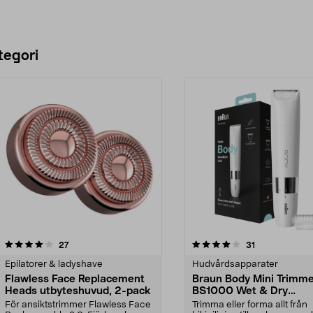
tegori
4.0 av 5 stjärnor
recensioner
recensioner
27
31
0.0 av 5 stjärnor
Epilatorer & ladyshave
Hudvårdsapparater
Flawless Face Replacement
Braun Body Mini Trimm
Heads utbyteshuvud, 2-pack
BS1000 Wet & Dry
kroppstrimmer
För ansiktstrimmer Flawless Face
Trimma eller forma allt från