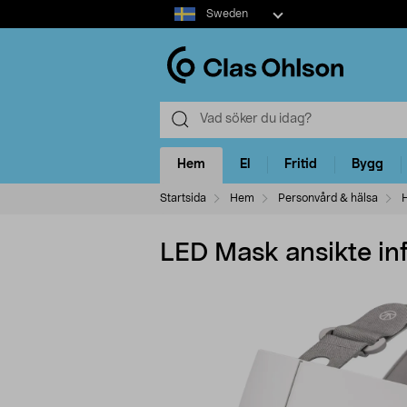
Select
Sweden
market
Hem
El
Fritid
Bygg
Startsida
Hem
Personvård & hälsa
LED Mask ansikte in