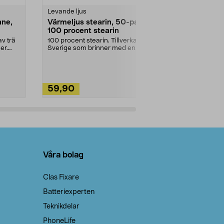
Levande ljus
Rengöringsm
nne,
Värmeljus stearin, 50-pack,
Bikarbonat
100 procent stearin
Ett allsidigt 
städning och 
v trä
100 procent stearin. Tillverkade i
ute. Städa med
er.
Sverige som brinner med en
vacker och sotfri ...
59,90
49,90
Lägg i varukorg
Lägg
Våra bolag
Clas Fixare
Batteriexperten
Teknikdelar
PhoneLife