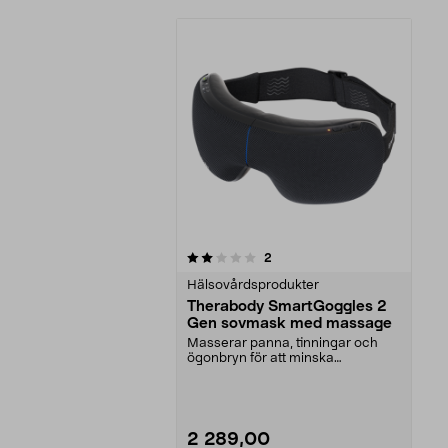
0av 5 stjärnor
recensioner
2
Hälsovårdsprodukter
Therabody SmartGoggles 2
Gen sovmask med massage
Masserar panna, tinningar och
ögonbryn för att minska
huvudvärk och trötthet. Sm...
2 289,00