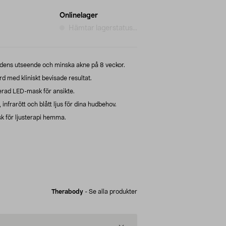
Onlinelager
Hämtar lagerstatus...
ens utseende och minska akne på 8 veckor.
d med kliniskt bevisade resultat.
rad LED-mask för ansikte.
nfrarött och blått ljus för dina hudbehov.
 för ljusterapi hemma.
Therabody
-
Se alla produkter