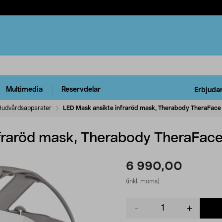
Multimedia
Reservdelar
Erbjuda
Hudvårdsapparater
LED Mask ansikte infraröd mask, Therabody TheraFace
fraröd mask, Therabody TheraFac
6 990,00
(inkl. moms)
Product
quantity