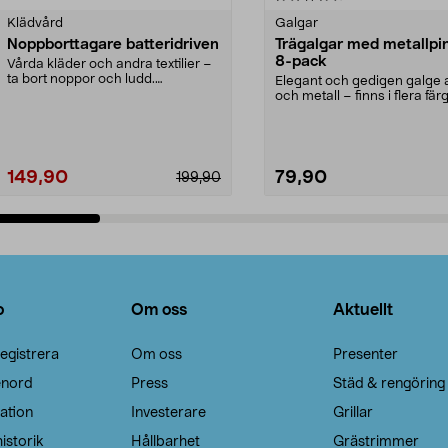
Klädvård
Galgar
Noppborttagare batteridriven
Trägalgar med metallpi
8-pack
Vårda kläder och andra textilier –
ta bort noppor och ludd.
Elegant och gedigen galge a
Noppborttagaren fräs...
och metall – finns i flera färg
Galge med sv...
149,90
79,90
199,90
Lägg i varukorg
Lägg i varukorg
o
Om oss
Aktuellt
egistrera
Om oss
Presenter
enord
Press
Städ & rengöring
ation
Investerare
Grillar
istorik
Hållbarhet
Grästrimmer