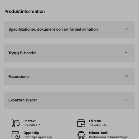
Produktinformation
Specifikationer, dokument och ev. faroinformation
Trygg E-Handel
Recensioner
Experten svarar
Fri frakt
Fri retur
Från 599 kr*
Till valfri butik
Öppet köp
Hämta i butik
365 dagar öppet köp
Beställ online, från butikslager