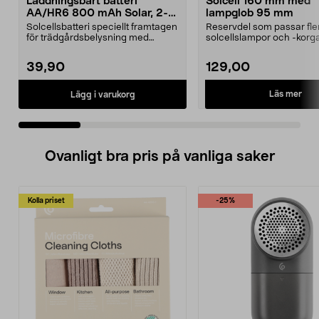
Laddningsbart batteri
Solcell 160 mm med
AA/HR6 800 mAh Solar, 2-
lampglob 95 mm
pack
Solcellsbatteri speciellt framtagen
Reservdel som passar fle
för trädgårdsbelysning med
solcellslampor och -korga
solceller och AA-...
Northlight. Solcell d...
39,90
129,00
Läs mer
Lägg i varukorg
Ovanligt bra pris på vanliga saker
Kolla priset
-25%