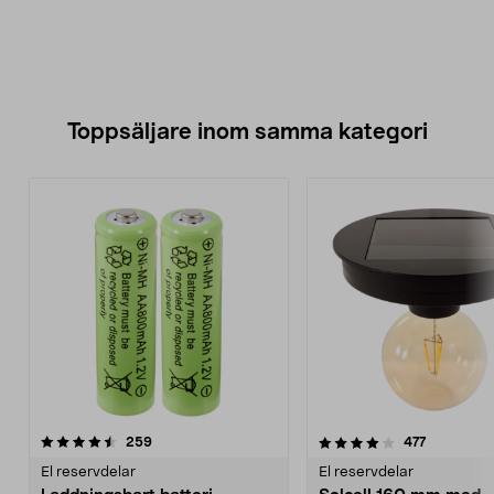
Toppsäljare inom samma kategori
4.0 av 5 stjärnor
recensioner
4.5 av 5 stjärnor
recensione
259
477
El reservdelar
El reservdelar