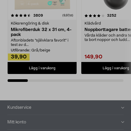
4.0av 5 stjärnor
recensioner
4.5av 5 stjärnor
recensio
3809
3252
(9,97/st)
Köksrengöring & disk
Klädvård
Mikrofiberduk 32 x 31 cm, 4-
Noppborttagare batter
pack
Vårda kläder och andra tex
ta bort noppor och ludd.
Aftonbladets "självklara favorit” i
Noppborttagaren fräs...
test av d...
Utförande:
Grå/beige
39,90
149,90
Lägg i varukorg
Lägg i varukorg
Sidfot
Kundservice
Mitt konto