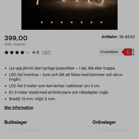
Artikelnr:
36-8542
399,00
(inkl. moms)
4.0
(
127
)
Produktblad
Lys upp jämnt utan synliga ljuspunkter – i tak, kök eller trappa.
LED-list inomhus – tunn och lätt att fästa med klammer och skruv
(ingår).
LED-list 3 meter som kan kortas i sektioner om 3 cm.
En 3 meter sladd med strömbrytare och nätadapter ingår.
Bredd: 13 mm. Höjd: 5 mm.
Mer information
Butikslager
Onlinelager
Hämtar lagerstatus...
Hämtar lagerstatus...