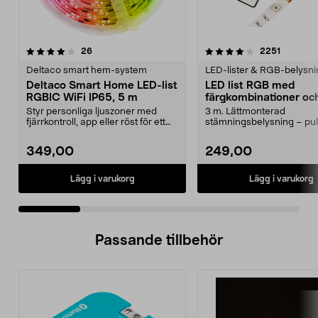
4.0 av 5 stjärnor
recensioner
4.0 av 5 stjärnor
recensio
26
2251
Deltaco smart hem-system
LED-lister & RGB-belysni
Deltaco Smart Home LED-list
LED list RGB med
RGBIC WiFi IP65, 5 m
färgkombinationer oc
fjärrkontroll, Cotech
Styr personliga ljuszoner med
3 m. Lättmonterad
fjärrkontroll, app eller röst för ett
stämningsbelysning – pu
unikt ljusfl...
ljus eller fast sken. LED-lju
349,00
249,00
Lägg i varukorg
Lägg i varukorg
Passande tillbehör