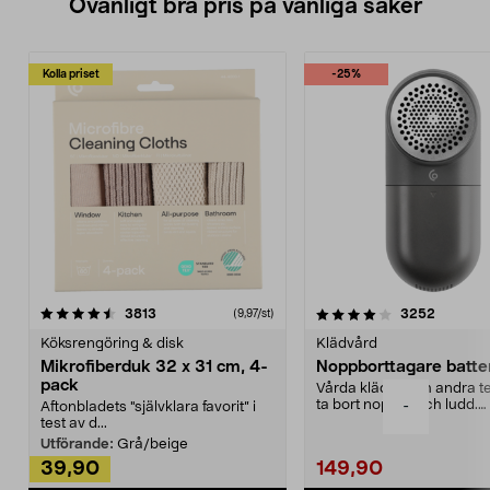
Ovanligt bra pris på vanliga saker
Kolla priset
-25%
4.0av 5 stjärnor
recensioner
4.5av 5 stjärnor
recensio
3813
3252
(9,97/st)
Köksrengöring & disk
Klädvård
Mikrofiberduk 32 x 31 cm, 4-
Noppborttagare batter
pack
Vårda kläder och andra tex
ta bort noppor och ludd.
-
Aftonbladets "självklara favorit” i
Noppborttagaren fräs...
test av d...
Utförande:
Grå/beige
39,90
149,90