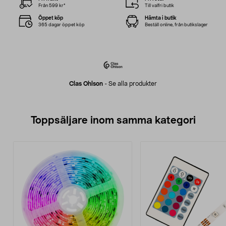
Från 599 kr*
Till valfri butik
Öppet köp
Hämta i butik
365 dagar öppet köp
Beställ online, från butikslager
Clas Ohlson
-
Se alla produkter
Toppsäljare inom samma kategori