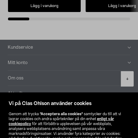
Lägg i varukorg
Lägg i varukorg
Sidfot
Kundservice
Mitt konto
Product
Om oss
+
quantity
Aktuellt
Vi på Clas Ohlson använder cookies
Våra bolag
Genom att trycka
”Acceptera alla cookies”
samtycker du till att vi
lagrar cookies och andra spårtekniker på din enhet
enligt vår
Hitta butik
cookiepolicy
för att förbättra upplevelsen på vår webbplats,
analysera webbplatsens användning samt anpassa våra
marknadsföringsinsatser. Vi använder fyra kategorier av cookies: