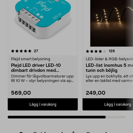
4.0av 5 stjärnor
recensioner
recensione
27
126
Plejd smart belysning
LED-lister & RGB-belysni
Plejd LED driver LED-10
LED-list inomhus 5 me
dimbart drivdon med
tunn och böjlig
Bluetooth
Dimmer för lågvoltsarmaturer upp
Lys upp en bokhylla, ett vi
till 10 W – styr belysningen via app
eller en taklist med varmv
eller vanl...
LED-list i...
569,00
249,00
Lägg i varukorg
Lägg i varukorg