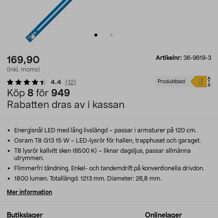
Artikelnr:
36-9619-3
169,90
(inkl. moms)
4.4
(
12
)
Produktblad
Köp
8
för
949
Rabatten dras av i kassan
Energisnål LED med lång livslängd – passar i armaturer på 120 cm.
Osram T8 G13 15 W – LED-lysrör för hallen, trapphuset och garaget.
T8 lysrör kallvitt sken (6500 K) – liknar dagsljus, passar allmänna
utrymmen.
Flimmerfri tändning. Enkel- och tandemdrift på konventionella drivdon.
1800 lumen. Totallängd: 1213 mm. Diameter: 26,8 mm.
Mer information
Butikslager
Onlinelager