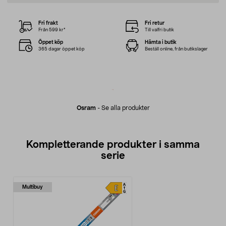
Fri frakt
Fri retur
Från 599 kr*
Till valfri butik
Öppet köp
Hämta i butik
365 dagar öppet köp
Beställ online, från butikslager
Osram
-
Se alla produkter
Kompletterande produkter i samma
serie
Multibuy