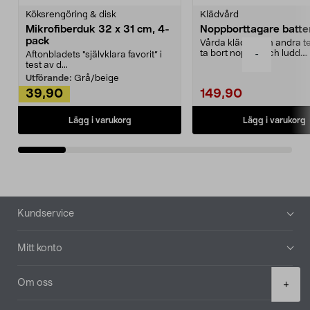
Köksrengöring & disk
Klädvård
Mikrofiberduk 32 x 31 cm, 4-
Noppborttagare batter
pack
Vårda kläder och andra tex
ta bort noppor och ludd.
-
Aftonbladets "självklara favorit” i
Noppborttagaren fräs...
test av d...
Utförande:
Grå/beige
39,90
149,90
Lägg i varukorg
Lägg i varukorg
Sidfot
Kundservice
Mitt konto
Product
Om oss
+
quantity