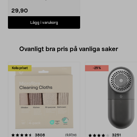
armaturer. Passar T8 LED...
29,90
Lägg i varukorg
Ovanligt bra pris på vanliga saker
Kolla priset
-25%
4.0av 5 stjärnor
recensioner
4.5av 5 stjärnor
recensio
3808
3251
(9,97/st)