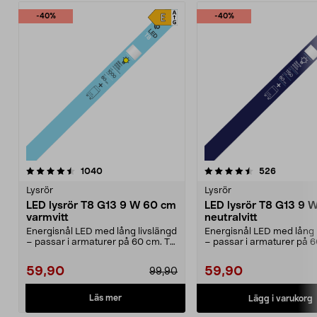
-40%
-40%
4.5 av 5 stjärnor
recensioner
4.5 av 5 stjärnor
recension
1040
526
Lysrör
Lysrör
LED lysrör T8 G13 9 W 60 cm
LED lysrör T8 G13 9 
varmvitt
neutralvitt
Energisnål LED med lång livslängd
Energisnål LED med lång 
– passar i armaturer på 60 cm. T8
– passar i armaturer på 
G13 9 W – LE...
G13 9 W – LE...
59,90
59,90
99,90
Läs mer
Lägg i varukorg