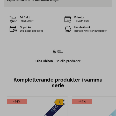
Experten svarar
(1 besvarad fråga)
Fri frakt
Fri retur
Från 599 kr*
Till valfri butik
Öppet köp
Hämta i butik
365 dagar öppet köp
Beställ online, från butikslager
Clas Ohlson
-
Se alla produkter
Kompletterande produkter i samma
serie
-44%
-44%