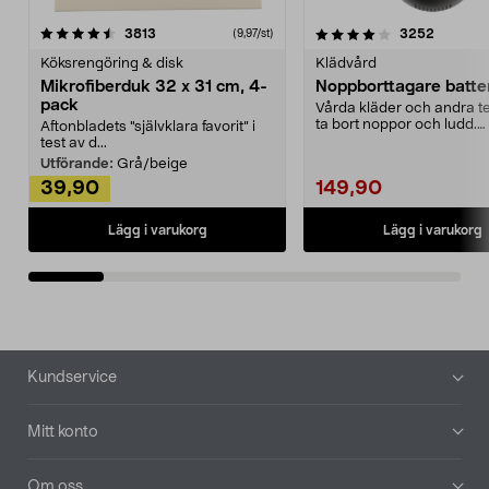
4.0av 5 stjärnor
recensioner
4.5av 5 stjärnor
recensio
3813
3252
(9,97/st)
Köksrengöring & disk
Klädvård
Mikrofiberduk 32 x 31 cm, 4-
Noppborttagare batter
pack
Vårda kläder och andra tex
ta bort noppor och ludd.
Aftonbladets "självklara favorit” i
Noppborttagaren fräs...
test av d...
Utförande:
Grå/beige
39,90
149,90
Lägg i varukorg
Lägg i varukorg
Sidfot
Kundservice
Mitt konto
Om oss