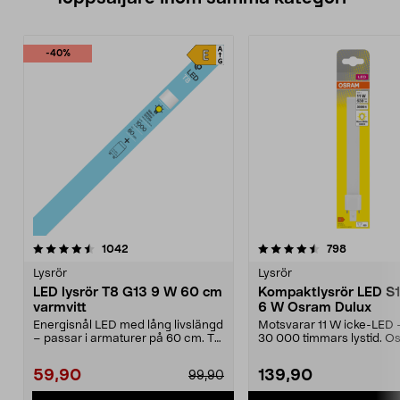
-40%
4.5 av 5 stjärnor
recensioner
4.5 av 5 stjärnor
recension
1042
798
Lysrör
Lysrör
LED lysrör T8 G13 9 W 60 cm
Kompaktlysrör LED S
varmvitt
6 W Osram Dulux
Energisnål LED med lång livslängd
Motsvarar 11 W icke-LED – 
– passar i armaturer på 60 cm. T8
30 000 timmars lystid. O
G13 9 W – LE...
Dulux S11 G23 – ...
59,90
139,90
99,90