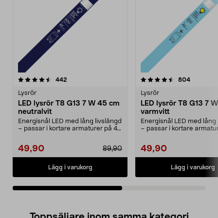
4.5av 5 stjärnor
recensioner
4.5av 5 stjärnor
recension
442
804
Lysrör
Lysrör
LED lysrör T8 G13 7 W 45 cm
LED lysrör T8 G13 7 
neutralvit
varmvitt
Energisnål LED med lång livslängd
Energisnål LED med lång 
– passar i kortare armaturer på 45
– passar i kortare armatu
cm. T8 G13 ...
cm. T8 G13 ...
49,90
49,90
89,90
Lägg i varukorg
Lägg i varukorg
Toppsäljare inom samma kategori