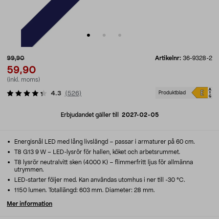
99,90
Artikelnr:
36-9328-2
59,90
(inkl. moms)
4.3
(
526
)
Produktblad
Erbjudandet gäller till
2027-02-05
Energisnål LED med lång livslängd – passar i armaturer på 60 cm.
T8 G13 9 W – LED-lysrör för hallen, köket och arbetsrummet.
T8 lysrör neutralvitt sken (4000 K) – flimmerfritt ljus för allmänna
utrymmen.
LED-starter följer med. Kan användas utomhus i ner till -30 °C.
1150 lumen. Totallängd: 603 mm. Diameter: 28 mm.
Mer information