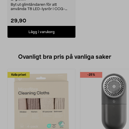
Byt ut glimtändaren för att
använda T8 LED-lysrör i CCG-
armaturer. Passar T8 LED...
29,90
Lägg i varukorg
Ovanligt bra pris på vanliga saker
Kolla priset
-25%