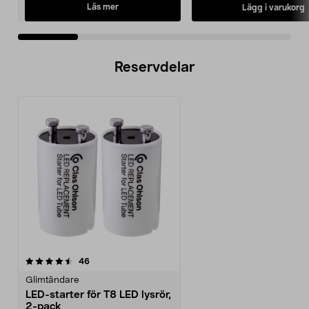
Läs mer
Lägg i varukorg
Reservdelar
recensioner
46
Glimtändare
LED-starter för T8 LED lysrör,
2-pack