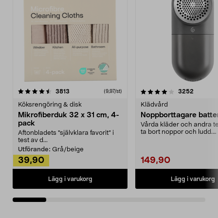
4.0av 5 stjärnor
recensioner
4.5av 5 stjärnor
recensio
3813
3252
(9,97/st)
Köksrengöring & disk
Klädvård
Mikrofiberduk 32 x 31 cm, 4-
Noppborttagare batter
pack
Vårda kläder och andra tex
ta bort noppor och ludd.
Aftonbladets "självklara favorit” i
Noppborttagaren fräs...
test av d...
Utförande:
Grå/beige
39,90
149,90
Lägg i varukorg
Lägg i varukorg