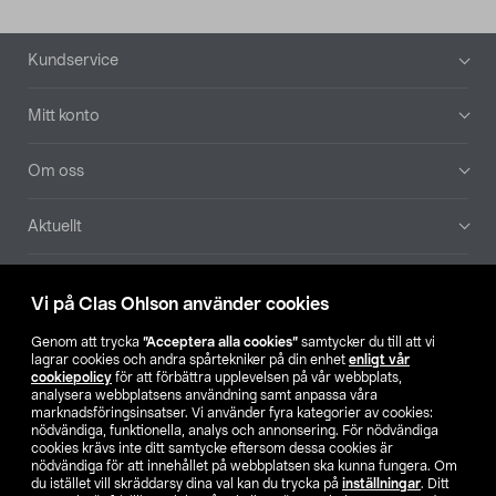
Sidfot
Kundservice
Mitt konto
Om oss
Aktuellt
Våra bolag
Vi på Clas Ohlson använder cookies
Hitta butik
Genom att trycka
”Acceptera alla cookies”
samtycker du till att vi
lagrar cookies och andra spårtekniker på din enhet
enligt vår
cookiepolicy
för att förbättra upplevelsen på vår webbplats,
SE
NO
FI
analysera webbplatsens användning samt anpassa våra
marknadsföringsinsatser. Vi använder fyra kategorier av cookies:
nödvändiga, funktionella, analys och annonsering. För nödvändiga
cookies krävs inte ditt samtycke eftersom dessa cookies är
nödvändiga för att innehållet på webbplatsen ska kunna fungera. Om
du istället vill skräddarsy dina val kan du trycka på
inställningar
. Ditt