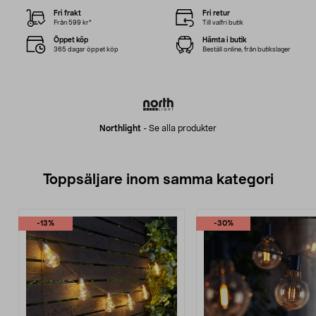
Fri frakt
Fri retur
Från 599 kr*
Till valfri butik
Öppet köp
Hämta i butik
365 dagar öppet köp
Beställ online, från butikslager
Northlight
-
Se alla produkter
Toppsäljare inom samma kategori
-13%
-30%