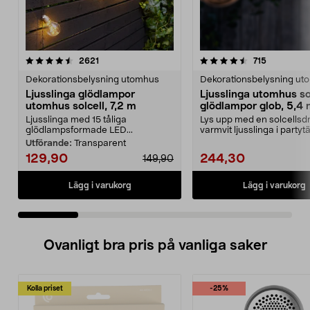
4.5 av 5 stjärnor
recensioner
4.5 av 5 stjärnor
recensione
2621
715
Dekorationsbelysning utomhus
Dekorationsbelysning ut
Ljusslinga glödlampor
Ljusslinga utomhus so
utomhus solcell, 7,2 m
glödlampor glob, 5,4
Ljusslinga med 15 tåliga
Lys upp med en solcellsdr
glödlampsformade LED...
varmvit ljusslinga i partytä
altanen elle...
Utförande:
Transparent
129,90
244,30
149,90
Lägg i varukorg
Lägg i varukorg
Ovanligt bra pris på vanliga saker
Kolla priset
-25%