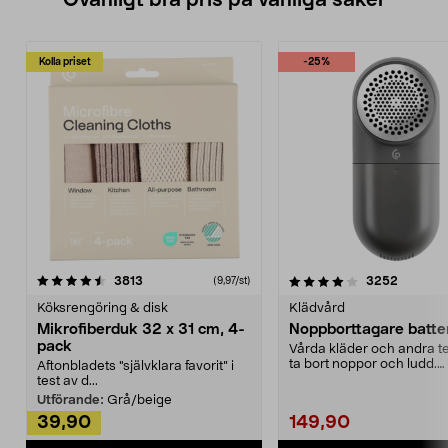
Ovanligt bra pris på vanliga saker
Kolla priset
-25%
4.0av 5 stjärnor
recensioner
4.5av 5 stjärnor
recensio
3813
3252
(9,97/st)
Köksrengöring & disk
Klädvård
Mikrofiberduk 32 x 31 cm, 4-
Noppborttagare batter
pack
Vårda kläder och andra tex
ta bort noppor och ludd.
Aftonbladets "självklara favorit” i
Noppborttagaren fräs...
test av d...
Utförande:
Grå/beige
39,90
149,90