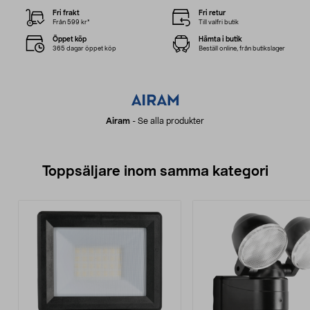
Fri frakt
Fri retur
Från 599 kr*
Till valfri butik
Öppet köp
Hämta i butik
365 dagar öppet köp
Beställ online, från butikslager
Airam
-
Se alla produkter
Toppsäljare inom samma kategori