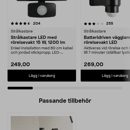
3.5 av 5 stjärnor
recensioner
4.0 av 5 stjärnor
recension
204
255
Strålkastare
Strålkastare
Strålkastare LED med
Batteridriven väggla
rörelsevakt 15 W, 1200 lm
rörelsevakt LED
Enkel installation med 80 cm kabel
Aktiveras vid rörelse och 
och jordad stickpropp. LED-
till 7 minuter (ställbar lyst
strålkastare med r...
lampa ...
249,00
269,00
Lägg i varukorg
Lägg i varukorg
Passande tillbehör