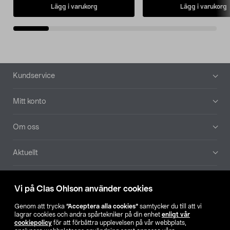
Lägg i varukorg
Lägg i varukorg
Sidfot
Kundservice
Mitt konto
Om oss
Aktuellt
Våra bolag
Vi på Clas Ohlson använder cookies
Hitta butik
Genom att trycka
”Acceptera alla cookies”
samtycker du till att vi
lagrar cookies och andra spårtekniker på din enhet
enligt vår
cookiepolicy
för att förbättra upplevelsen på vår webbplats,
SE
NO
FI