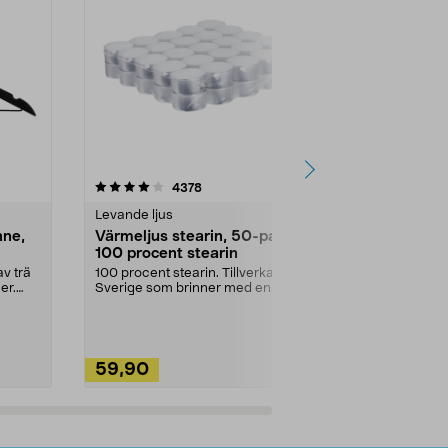
4.5av 5 stjärnor
recensioner
4.5
4378
2
Levande ljus
Rengöringsm
nne,
Värmeljus stearin, 50-pack,
Bikarbonat
100 procent stearin
Ett allsidigt 
städning och 
v trä
100 procent stearin. Tillverkade i
ute. Städa med
er.
Sverige som brinner med en
vacker och sotfri ...
59,90
49,90
Lägg i varukorg
Lägg