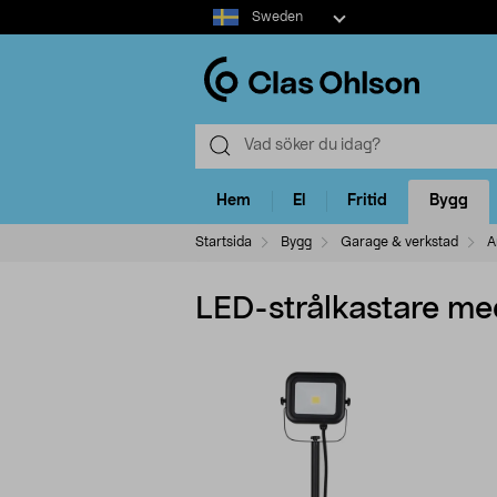
Select
Sweden
market
Hem
El
Fritid
Bygg
Startsida
Bygg
Garage & verkstad
A
LED-strålkastare me