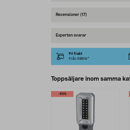
Recensioner
(17)
Experten svarar
Fri frakt
Från 599 kr*
Toppsäljare inom samma ka
-50%