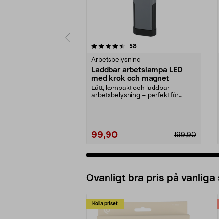
5 av 5 stjärnor
4.5 av 5 stjärnor
recensioner
58
Arbetsbelysning
Laddbar arbetslampa LED
med krok och magnet
Lätt, kompakt och laddbar
arbetsbelysning – perfekt för
tillfälligt ljus. Batter...
99,90
199,90
Ovanligt bra pris på vanliga
Kolla priset