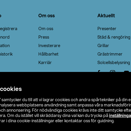
o
Om oss
Aktuellt
egistrera
Om oss
Presenter
enord
Press
Städ & rengöring
ation
Investerare
Grillar
istorik
Hållbarhet
Grästrimmer
Karriär
Solcellsbelysning
 cookies
”
samtycker du till att vi lagrar cookies och andra spårtekniker på din 
analysera webbplatsens användning samt anpassa våra marknadsförings
 och annonsering. För nödvändiga cookies krävs inte ditt samtycke ef
a. Om du istället vill skräddarsy dina val kan du trycka på
inställninga
r i dina cookie-inställningar eller kontaktar oss för guidning.
s Ohlson
Köpvillkor
Privacy statement
Klubbvillkor
H