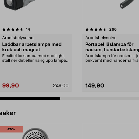
4.5 av 5 stjärnor
recensioner
4.0 av 5 stjärnor
recensioner
14
266
Arbetsbelysning
Arbetsbelysning
Laddbar arbetslampa med
Portabel läslampa för
krok och magnet
nacken, handarbetslam
Flexibel ficklampa med spotlight,
Arbetslampa för nacken – j
ställ ner det eller häng upp lampan
bekvämt med händerna fria
med krok e...
Portabel, batteridrive...
99,90
149,90
249,00
 saker
-25%