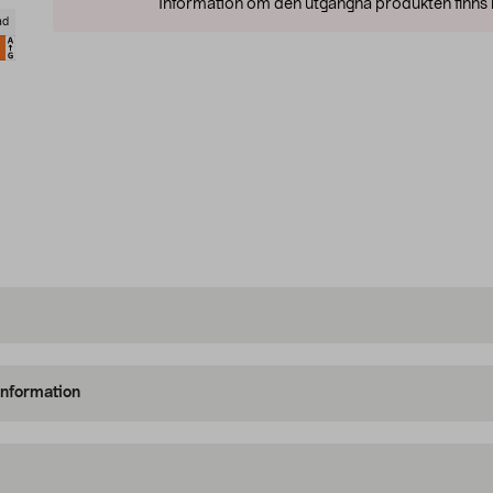
Information om den utgångna produkten finns l
ad
information