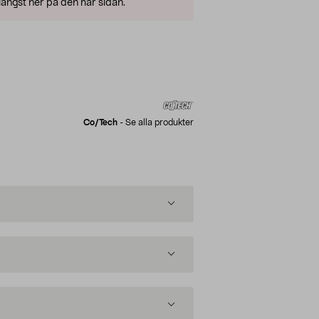
ängst ner på den här sidan.
Co/tech
-
Se alla produkter