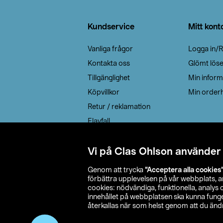
Sidfot
Kundservice
Mitt kont
Vanliga frågor
Logga in/R
Kontakta oss
Glömt lös
Tillgänglighet
Min inform
Köpvillkor
Min orderh
Retur / reklamation
Elavfall
Cookie policy
Leveransalternativ
Vi på Clas Ohlson använder
Genom att trycka
”Acceptera alla cookies
förbättra upplevelsen på vår webbplats, 
cookies: nödvändiga, funktionella, analys
innehållet på webbplatsen ska kunna funger
återkallas när som helst genom att du ändra
© 2026 Cla