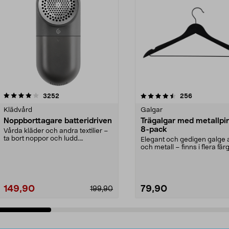
4.5av 5 stjärnor
recensioner
4.0av 5 stjärnor
recensioner
3252
256
Klädvård
Galgar
Noppborttagare batteridriven
Trägalgar med metallpi
8-pack
Vårda kläder och andra textilier –
ta bort noppor och ludd.
Elegant och gedigen galge a
Noppborttagaren fräs...
och metall – finns i flera färg
Galge med sv...
149,90
79,90
199,90
Lägg i varukorg
Lägg i varukorg