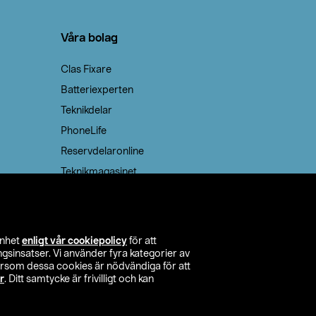
Våra bolag
Clas Fixare
Batteriexperten
Teknikdelar
PhoneLife
Reservdelaronline
Teknikmagasinet
enhet
enligt vår cookiepolicy
för att
insatser. Vi använder fyra kategorier av
tersom dessa cookies är nödvändiga för att
r
. Ditt samtycke är frivilligt och kan
itta butik