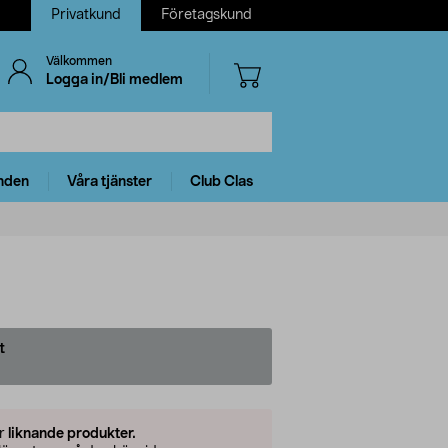
Privatkund
Företagskund
Välkommen
Logga in/Bli medlem
nden
Våra tjänster
Club Clas
t
er
liknande produkter.