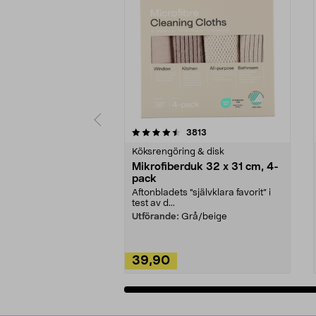
5av 5 stjärnor
4.0av 5 stjärnor
recensioner
3813
Köksrengöring & disk
Mikrofiberduk 32 x 31 cm, 4-
pack
Aftonbladets "självklara favorit” i
test av d...
Utförande:
Grå/beige
39,90
Lägg i varukorg