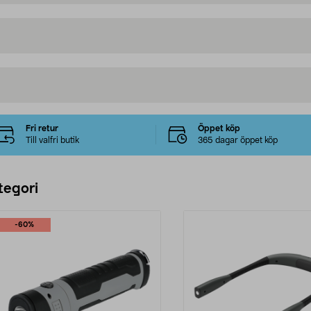
Fri retur
Öppet köp
Till valfri butik
365 dagar öppet köp
tegori
-60%