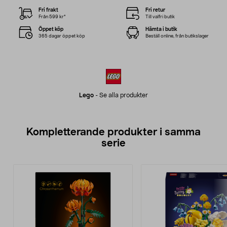
Fri frakt
Fri retur
Från 599 kr*
Till valfri butik
Öppet köp
Hämta i butik
365 dagar öppet köp
Beställ online, från butikslager
Lego
-
Se alla produkter
Kompletterande produkter i samma
serie