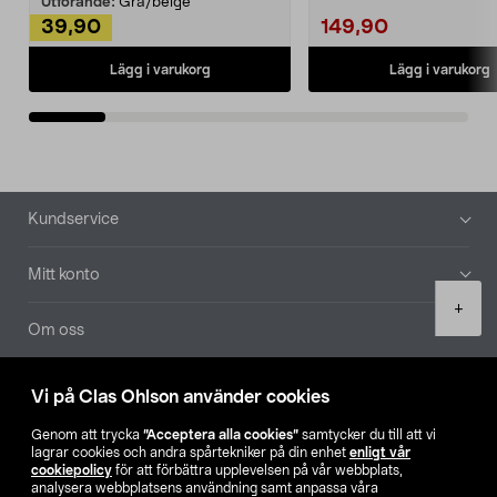
Utförande:
Grå/beige
39,90
149,90
Lägg i varukorg
Lägg i varukorg
Sidfot
Kundservice
Mitt konto
Product
+
quantity
Om oss
Aktuellt
Vi på Clas Ohlson använder cookies
Genom att trycka
”Acceptera alla cookies”
samtycker du till att vi
Våra bolag
lagrar cookies och andra spårtekniker på din enhet
enligt vår
cookiepolicy
för att förbättra upplevelsen på vår webbplats,
analysera webbplatsens användning samt anpassa våra
Hitta butik