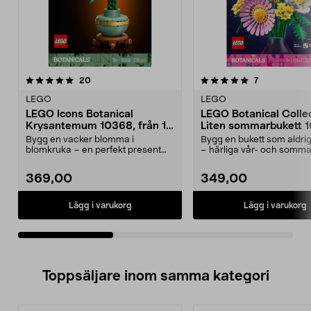
5.0av 5 stjärnor
recensioner
5.0av 5 stjärnor
recensioner
20
7
LEGO
LEGO
LEGO Icons Botanical
LEGO Botanical Colle
Krysantemum 10368, från 18
Liten sommarbukett 1
år
år
Bygg en vacker blomma i
Bygg en bukett som aldrig
blomkruka – en perfekt present
– härliga vår- och somma
eller inredningsdetalj. L...
LEGO Botanica...
369,00
349,00
Lägg i varukorg
Lägg i varukorg
Toppsäljare inom samma kategori