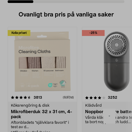
Ovanligt bra pris på vanliga saker
Kolla priset
-25%
4.0av 5 stjärnor
recensioner
4.5av 5 stjärnor
recensio
3813
3252
(9,97/st)
Köksrengöring & disk
Klädvård
Mikrofiberduk 32 x 31 cm, 4-
Noppborttagare batter
-
pack
Vårda kläder och andra tex
ta bort noppor och ludd.
Aftonbladets "självklara favorit” i
Noppborttagaren fräs...
test av d...