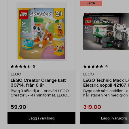
-20%
5.0 av 5 stjärnor
recensioner
recensioner
5
4
0.0 av 5 stjärnor
LEGO
LEGO
LEGO Creator Orange katt
LEGO Technic Mack L
30714, från 6 år
Electric sopbil 42167, 
år
Bygg 3 söta djur – prisvärt LEGO
Bygg och sätt lastbilen i 
Creator 3-i-1 i miniformat. LEGO
håll staden ren med grön 
Creator Orange...
LEGO Technic...
59,90
319,00
Lägg i varukorg
Lägg i varukorg