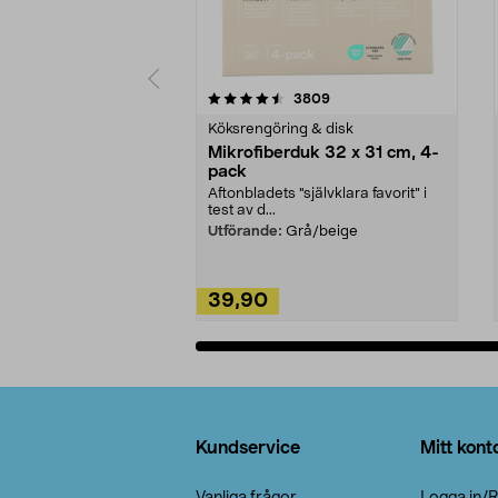
5av 5 stjärnor
4.0av 5 stjärnor
recensioner
3809
Köksrengöring & disk
Mikrofiberduk 32 x 31 cm, 4-
pack
Aftonbladets "självklara favorit” i
test av d...
Utförande:
Grå/beige
39,90
Lägg i varukorg
Sidfot
Kundservice
Mitt kont
Vanliga frågor
Logga in/R