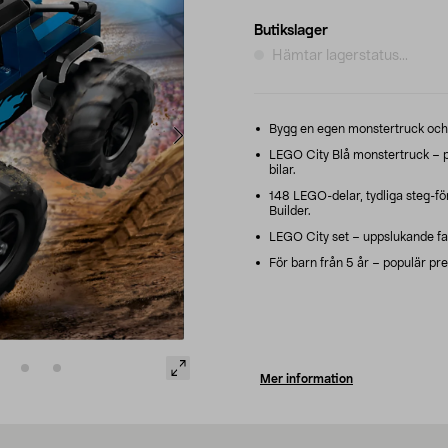
Butikslager
Hämtar lagerstatus...
Bygg en egen monstertruck och v
LEGO City Blå monstertruck – pr
bilar.
148 LEGO-delar, tydliga steg-fö
Builder.
LEGO City set – uppslukande fan
För barn från 5 år – populär prese
Mer information