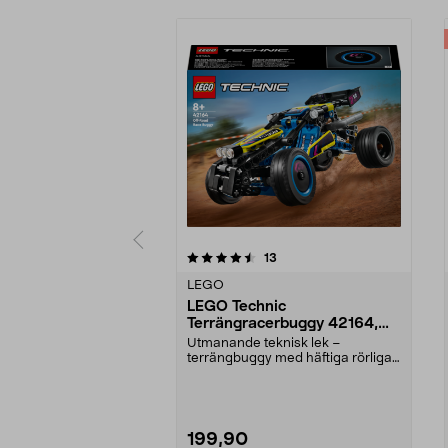
5av 5 stjärnor
4.5av 5 stjärnor
recensioner
13
LEGO
LEGO Technic
Terrängracerbuggy 42164,
från 8 år
Utmanande teknisk lek –
terrängbuggy med häftiga rörliga
funktioner. LEGO Techni...
199,90