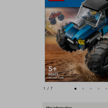
1
/
7