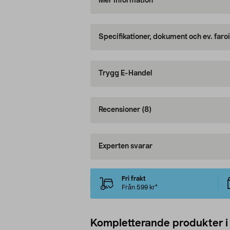
Mer information
Specifikationer, dokument och ev. faro
Trygg E-Handel
Recensioner
(8)
Experten svarar
Fri frakt
Från 599 kr*
Kompletterande produkter i