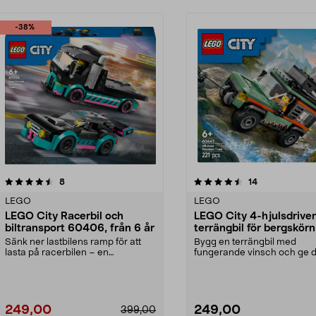
-38%
4.5av 5 stjärnor
recensioner
4.0av 5 stjärnor
recensioner
8
14
LEGO
LEGO
LEGO City Racerbil och
LEGO City 4-hjulsdrive
biltransport 60406, från 6 år
terrängbil för bergskörn
60447, från 6 år
Sänk ner lastbilens ramp för att
Bygg en terrängbil med
lasta på racerbilen – en
fungerande vinsch och ge d
spännande tävling vänt...
på äventyr. LEGO City – e...
249,00
249,00
399,00