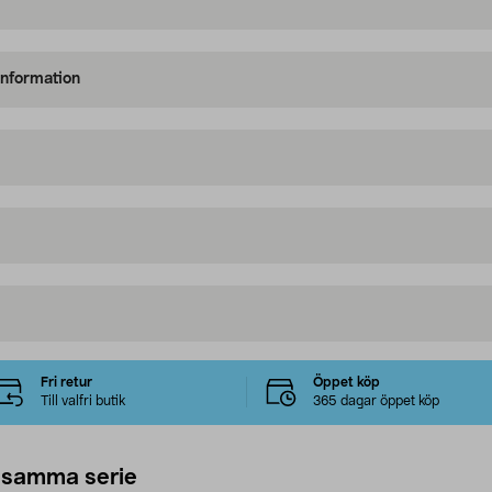
information
Fri retur
Öppet köp
Till valfri butik
365 dagar öppet köp
 samma serie