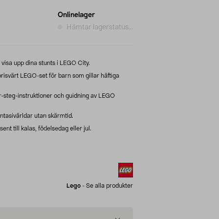
Onlinelager
Hämtar lagerstatus...
isa upp dina stunts i LEGO City.
isvärt LEGO-set för barn som gillar häftiga
r-steg-instruktioner och guidning av LEGO
tasivärldar utan skärmtid.
nt till kalas, födelsedag eller jul.
Lego
-
Se alla produkter