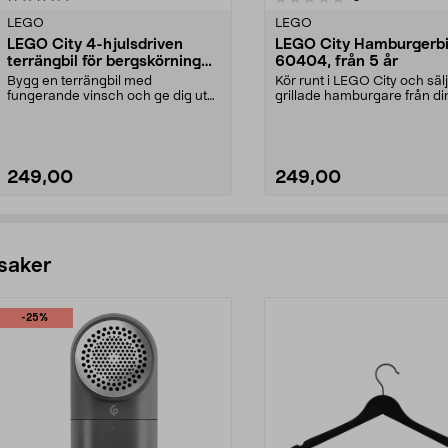
LEGO
LEGO
LEGO City 4-hjulsdriven
LEGO City Hamburgerbi
terrängbil för bergskörning
60404, från 5 år
60447, från 6 år
Bygg en terrängbil med
Kör runt i LEGO City och sälj
fungerande vinsch och ge dig ut
grillade hamburgare från di
på äventyr. LEGO City – e...
lastbilskiosk. LEGO C...
249,00
249,00
Lägg i varukorg
Lägg i varukorg
 saker
-25%