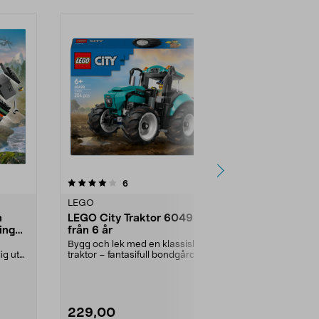
recensioner
4.0
6
0.0 av 5 stjärnor
LEGO
LEGO
n
LEGO City Traktor 60498,
LEGO City 
ing
från 6 år
från 5 år
Bygg och lek med en klassisk
Bygg en moder
ig ut
traktor – fantasifull bondgårdslek
runt i LEGO Cit
för barn. LEGO C...
LEGO City Els.
229,00
119,90