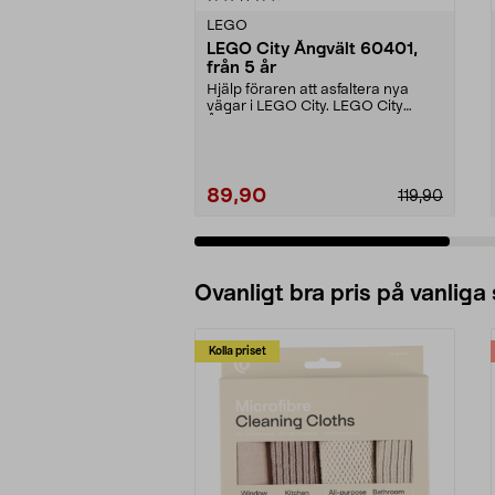
LEGO
LEGO City Ångvält 60401,
från 5 år
Hjälp föraren att asfaltera nya
vägar i LEGO City. LEGO City
Ångvält – prisvärt ...
89,90
119,90
Lägg i varukorg
Ovanligt bra pris på vanliga
Kolla priset