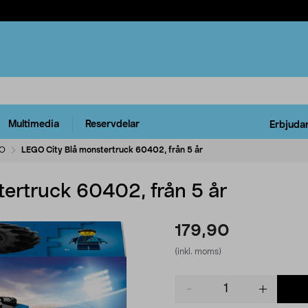
Multimedia
Reservdelar
Erbjuda
O
LEGO City Blå monstertruck 60402, från 5 år
ertruck 60402, från 5 år
179,90
(inkl. moms)
Product
quantity