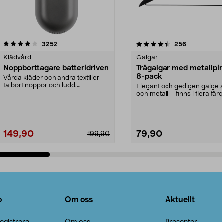
4.5av 5 stjärnor
recensioner
4.0av 5 stjärnor
recensioner
3252
256
Klädvård
Galgar
Noppborttagare batteridriven
Trägalgar med metallpi
8-pack
Vårda kläder och andra textilier –
ta bort noppor och ludd.
Elegant och gedigen galge a
Noppborttagaren fräs...
och metall – finns i flera färg
Galge med sv...
149,90
79,90
199,90
Lägg i varukorg
Lägg i varukorg
o
Om oss
Aktuellt
egistrera
Om oss
Presenter