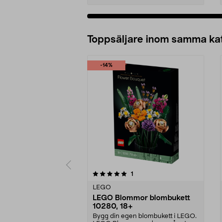
Lägg i varukorg
Toppsäljare inom samma ka
-14%
0 av 5 stjärnor
recensioner
1
0.0 av 5 stjärnor
LEGO
LEGO Blommor blombukett
10280, 18+
Bygg din egen blombukett i LEGO.