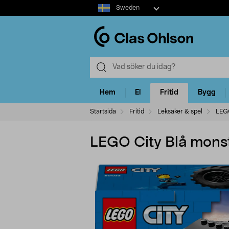
Select
Sweden
market
Hem
El
Fritid
Bygg
Startsida
Fritid
Leksaker & spel
LEG
LEGO City Blå monst