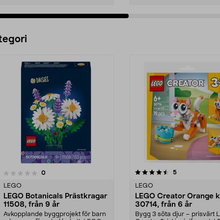
Lägg i varukorg
Lägg i varukorg
tegori
4.5 av 5 stjärnor
4.5 av 5 stjärnor
recensioner
5
recensioner
0
LEGO
LEGO
LEGO Botanicals Prästkragar
LEGO Creator Orange k
11508, från 9 år
30714, från 6 år
Avkopplande byggprojekt för barn
Bygg 3 söta djur – prisvärt