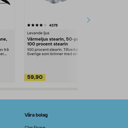
4.5av 5 stjärnor
recensioner
4.5
4378
2
Levande ljus
Rengöringsm
nne,
Värmeljus stearin, 50-pack,
Bikarbonat
100 procent stearin
Ett allsidigt 
städning och 
v trä
100 procent stearin. Tillverkade i
ute. Städa med
er.
Sverige som brinner med en
vacker och sotfri ...
59,90
49,90
Lägg i varukorg
Lägg
Våra bolag
Clas Fixare