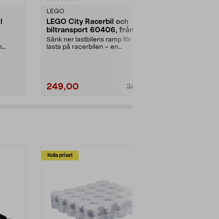
LEGO
LEGO
l
LEGO City Racerbil och
LEGO City I
biltransport 60406, från 6 år
rymdskepp 
Sänk ner lastbilens ramp för att
Bygg ditt rym
n
lasta på racerbilen – en
iväg på spän
spännande tävling vänt...
LEGO City Inte
249,00
249,00
399,00
Lägg i varukorg
Lägg
Kolla priset
Multibuy