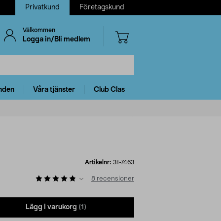
Privatkund
Företagskund
Välkommen
Logga in/Bli medlem
nden
Våra tjänster
Club Clas
Artikelnr:
31-7463
8
recensioner
Lägg i varukorg
(1)